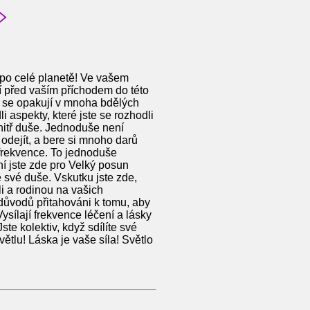
 po celé planetě! Ve vašem
í před vaším příchodem do této
ré se opakují v mnoha bdělých
i aspekty, které jste se rozhodli
itř duše. Jednoduše není
 odejít, a bere si mnoho darů
 frekvence. To jednoduše
í jste zde pro Velký posun
lé své duše. Vskutku jste zde,
li a rodinou na vašich
ůvodů přitahováni k tomu, aby
Vysílají frekvence léčení a lásky
ste kolektiv, když sdílíte své
ětlu! Láska je vaše síla! Světlo