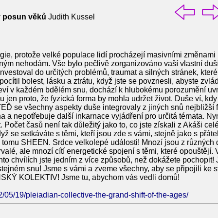
ký posun věků
Judith Kussel
ie, protože velké populace lidí procházejí masivními změnami
ným nehodám. Vše bylo pečlivě zorganizováno vaší vlastní duš
investoval do určitých problémů, traumat a silných stránek, kte
ítil bolest, lásku a ztrátu, když jste se povznesli, abyste zvládl
jeví v každém bdělém snu, dochází k hlubokému porozumění uvn
jen proto, že fyzická forma by mohla udržet život. Duše ví, kdy
TEĎ se všechny aspekty duše integrovaly z jiných snů nejbližší
a nepotřebuje další inkarnace vyjádření pro určitá témata. Nyn
. Počet časů není tak důležitý jako to, co jste získali z Akáši ce
yž se setkáváte s těmi, kteří jsou zde s vámi, stejně jako s přáte
tomu SHEEN. Srdce velkolepé události! Mnozí jsou z různých d
valé, ale mnozí cítí energetické spojení s těmi, které opouštějí. 
ěchto chvílích jste jedním z více způsobů, než dokážete pochopit! J
stejném snu! Jsme s vámi a zveme všechny, aby se připojili ke sv
NSKÝ KOLEKTIV! Jsme tu, abychom vás vedli domů!
2/05/19/pleiadian-collective-the-grand-shift-of-the-ages/