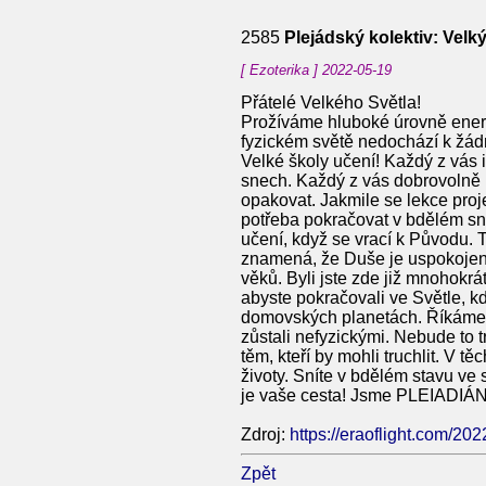
2585
Plejádský kolektiv: Vel
[ Ezoterika ] 2022-05-19
Přátelé Velkého Světla!
Prožíváme hluboké úrovně energ
fyzickém světě nedochází k žád
Velké školy učení! Každý z vás 
snech. Každý z vás dobrovolně poc
opakovat. Jakmile se lekce pro
potřeba pokračovat v bdělém snu 
učení, když se vrací k Původu. 
znamená, že Duše je uspokojena 
věků. Byli jste zde již mnohokrát
abyste pokračovali ve Světle, kd
domovských planetách. Říkáme 
zůstali nefyzickými. Nebude to tr
těm, kteří by mohli truchlit. V t
životy. Sníte v bdělém stavu ve 
je vaše cesta! Jsme PLEIADIÁ
Zdroj:
https://eraoflight.com/202
Zpět