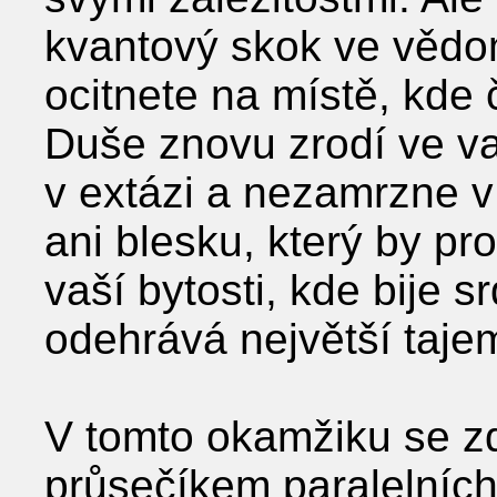
kvantový skok ve vědo
ocitnete na místě, kde 
Duše znovu zrodí ve va
v extázi a nezamrzne v
ani blesku, který by pr
vaší bytosti, kde bije s
odehrává největší taje
V tomto okamžiku se zd
průsečíkem paralelních