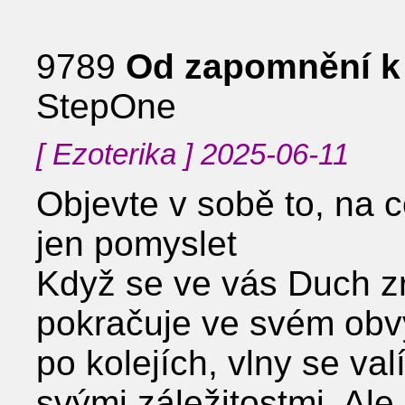
9789
Od zapomnění k 
StepOne
[ Ezoterika ] 2025-06-11
Objevte v sobě to, na c
jen pomyslet
Když se ve vás Duch zr
pokračuje ve svém obvy
po kolejích, vlny se val
svými záležitostmi. Ale