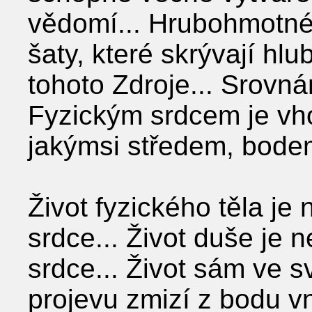
vědomí... Hrubohmotné t
šaty, které skrývají h
tohoto Zdroje... Srovn
Fyzickým srdcem je vho
jakýmsi středem, bodem 
Život fyzického těla j
srdce... Život duše je
srdce... Život sám v
projevu zmizí z bodu 