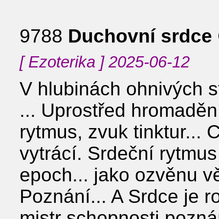
9788
Duchovní srdce
[ Ezoterika ] 2025-06-12
V hlubinách ohnivých st
... Uprostřed hromadění 
rytmus, zvuk tinktur...
vytrácí. Srdeční rytmu
epoch... jako ozvěnu v
Poznání... A Srdce je r
mistr schopnosti poznán