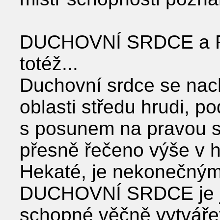
DUCHOVNÍ SRDCE a 
totéž...
Duchovní srdce se nac
oblasti středu hrudi, p
s posunem na pravou st
přesně řečeno výše v 
Hekaté, je nekonečným
DUCHOVNÍ SRDCE je j
schopné věčně vytvářet