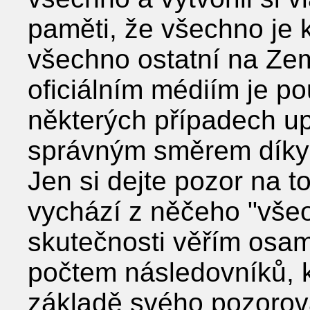
paměti, že všechno je k
všechno ostatní na Zem
oficiálním médiím je p
některých případech up
správným směrem díky 
Jen si dejte pozor na t
vychází z něčeho ʺvše
skutečnosti věřím osa
počtem následovníků, kt
základě svého pozorov