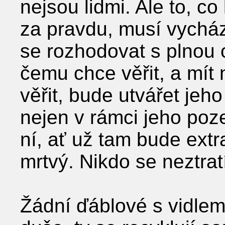
nejsou lidmi. Ale to, c
za pravdu, musí vycháze
se rozhodovat s plnou 
čemu chce věřit, a mít
věřit, bude utvářet jeh
nejen v rámci jeho poz
ní, ať už tam bude ext
mrtvý. Nikdo se neztrat
Žádní ďáblové s vidlemi