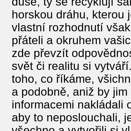
duše, ty se recyklují s
horskou dráhu, kterou j
vlastní rozhodnutí vša
přáteli a okruhem vašic
zde převzít odpovědnos
svět či realitu si vytvář
toho, co říkáme, všichni
a podobně, aniž by jim 
informacemi nakládali o
aby to neposlouchali, je
všechno a vytvořili si v