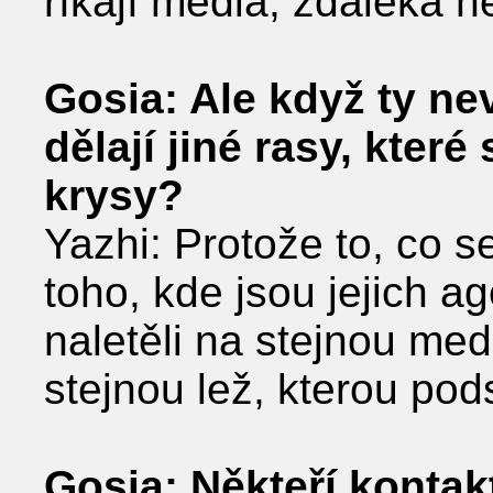
říkají média, zdaleka 
Gosia: Ale když ty ne
dělají jiné rasy, které
krysy?
Yazhi: Protože to, co s
toho, kde jsou jejich a
naletěli na stejnou med
stejnou lež, kterou pod
Gosia: Někteří kontak