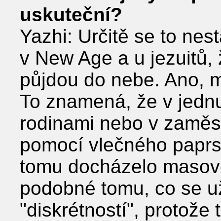
uskuteční?
Yazhi: Určitě se to nest
v New Age a u jezuitů, 
půjdou do nebe. Ano, m
To znamená, že v jednu
rodinami nebo v zaměstn
pomocí vlečného paprs
tomu docházelo masově.
podobné tomu, co se už 
ʺdiskrétnostíʺ, protože 