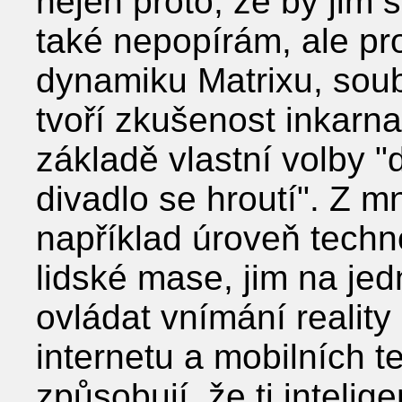
nejen proto, že by jim š
také nepopírám, ale pro
dynamiku Matrixu, soub
tvoří zkušenost inkarn
základě vlastní volby ʺd
divadlo se hroutíʺ. Z 
například úroveň techno
lidské mase, jim na jed
ovládat vnímání realit
internetu a mobilních t
způsobují, že ti intelige