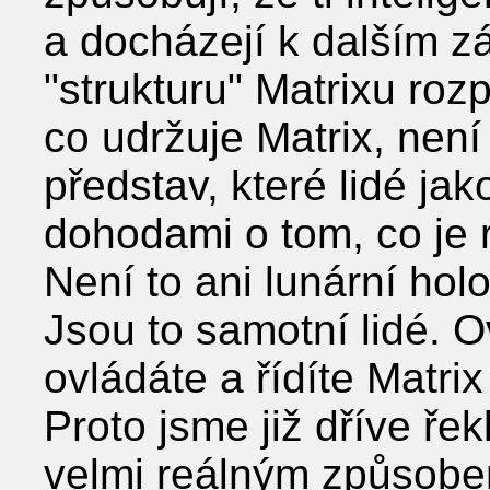
a docházejí k dalším z
ʺstrukturuʺ Matrixu roz
co udržuje Matrix, není
představ, které lidé ja
dohodami o tom, co je 
Není to ani lunární hol
Jsou to samotní lidé. O
ovládáte a řídíte Matrix
Proto jsme již dříve ře
velmi reálným způsobem