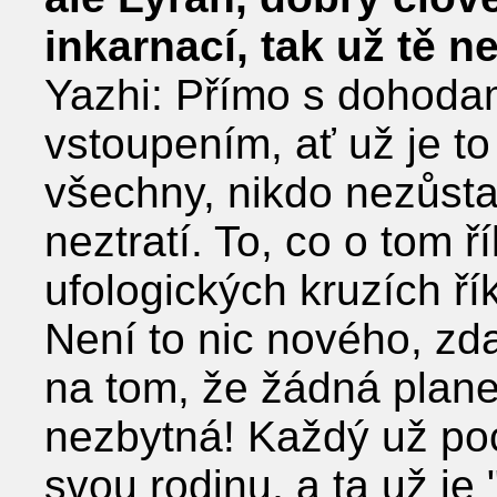
inkarnací, tak už tě 
Yazhi: Přímo s dohoda
vstoupením, ať už je t
všechny, nikdo nezůst
neztratí. To, co o tom ř
ufologických kruzích ří
Není to nic nového, zd
na tom, že žádná plane
nezbytná! Každý už po
svou rodinu, a ta už je