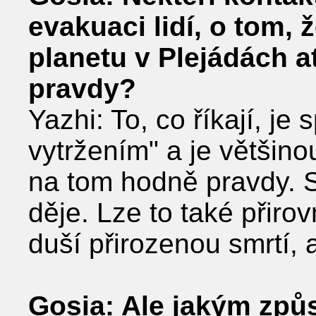
evakuaci lidí, o tom,
planetu v Plejádách a
pravdy?
Yazhi: To, co říkají, je
vytrženímʺ a je většinou
na tom hodně pravdy. 
děje. Lze to také při
duší přirozenou smrtí, 
Gosia: Ale jakým způ