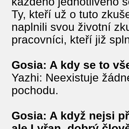
každého jednotlivého s
Ty, kteří už o tuto zkuše
naplnili svou životní z
pracovníci, kteří již spl
Gosia: A kdy se to v
Yazhi: Neexistuje žádn
pochodu.
Gosia: A když nejsi 
ale Lyřan, dobrý člov