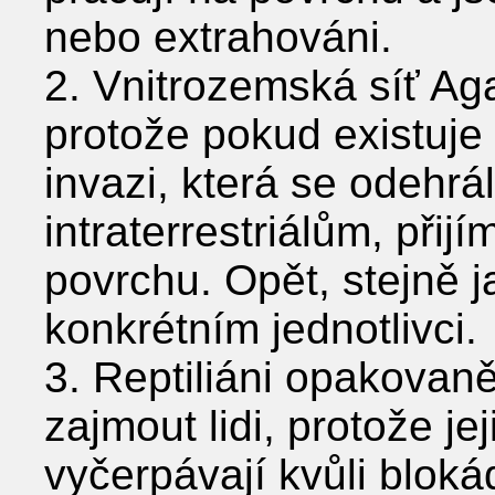
nebo extrahováni.
2. Vnitrozemská síť Aga
protože pokud existuje 
invazi, která se odehrál
intraterrestriálům, přij
povrchu. Opět, stejně j
konkrétním jednotlivci.
3. Reptiliáni opakovaně
zajmout lidi, protože je
vyčerpávají kvůli blok