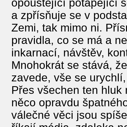
opouštějící potápějící 
a zpřísňuje se v podsta
Zemi, tak mimo ni. Pří
pravidla, co se má a ne
inkarnací, návštěv, ko
Mnohokrát se stává, že
zavede, vše se urychlí
Přes všechen ten hluk 
něco opravdu špatného.
válečné věci jsou spíš