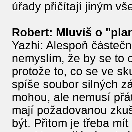
úřady přičítají jiným v
Robert: Mluvíš o ʺpla
Yazhi: Alespoň částečně
nemyslím, že by se to 
protože to, co se ve sk
spíše soubor silných zá
mohou, ale nemusí přát z
mají požadovanou zkuše
být. Přitom je třeba mít