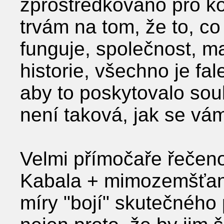
zprostředkováno pro kon
trvám na tom, že to, co
funguje, společnost, mat
historie, všechno je fa
aby to poskytovalo sou
není taková, jak se vám
Velmi přímočaře řečeno,
Kabala + mimozemšťané
míry ʺbojíʺ skutečného 