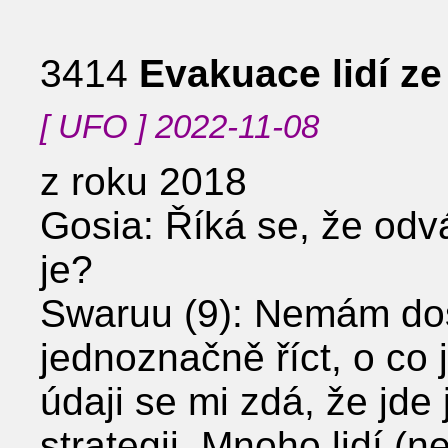
3414
Evakuace lidí z
[ UFO ] 2022-11-08
z roku 2018
Gosia: Říká se, že odvá
je?
Swaruu (9): Nemám dos
jednoznačně říct, o co
údaji se mi zdá, že jde
strategii. Mnoho lidí (