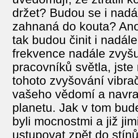
držet? Budou se i nadál
zahnaná do kouta? Ano
tak budou činit i nadále
frekvence nadále zvyšuj
pracovníků světla, jste
tohoto zvyšování vibra
vašeho vědomí a navrac
planetu. Jak v tom bude
byli mocnostmi a již ji
ustupovat zpět do stínů,