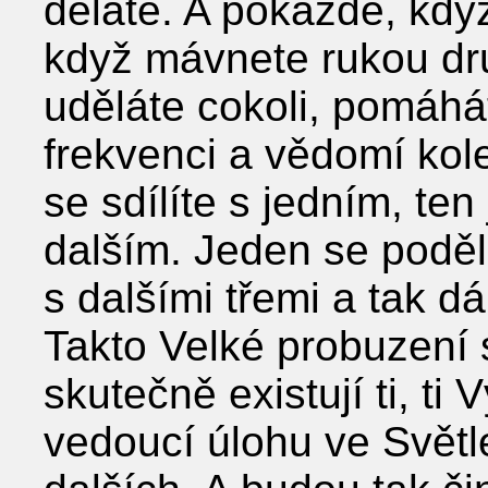
děláte. A pokaždé, kdy
když mávnete rukou dr
uděláte cokoli, pomáhá
frekvenci a vědomí kol
se sdílíte s jedním, ten
dalším. Jeden se podělí 
s dalšími třemi a tak d
Takto Velké probuzení s
skutečně existují ti, ti 
vedoucí úlohu ve Svět