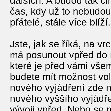
dalších. A budou tak či
čas, kdy už to nebudou
přátelé, stále více blíží.
Jste, jak se říká, na v
má posunout vpřed do no
které je před vámi všemi
budete mít možnost vol
nového vyjádření zde n
nového vyššího vyjádře
vývoji vpřed. Nebo se 