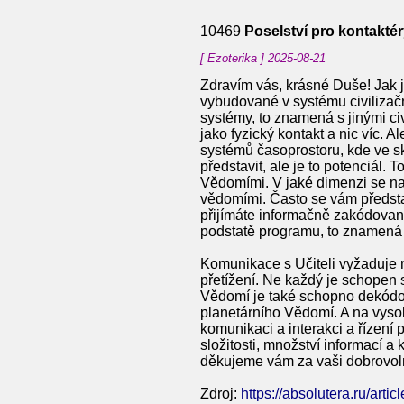
10469
Poselství pro kontakté
[ Ezoterika ] 2025-08-21
Zdravím vás, krásné Duše! Jak j
vybudované v systému civilizačn
systémy, to znamená s jinými civ
jako fyzický kontakt a nic víc. 
systémů časoprostoru, kde ve sk
představit, ale je to potenciál.
Vědomími. V jaké dimenzi se na
vědomími. Často se vám představ
přijímáte informačně zakódovaný 
podstatě programu, to znamená
Komunikace s Učiteli vyžaduje 
přetížení. Ne každý je schopen 
Vědomí je také schopno dekódovat
planetárního Vědomí. A na vyso
komunikaci a interakci a řízení 
složitosti, množství informací 
děkujeme vám za vaši dobrovol
Zdroj:
https://absolutera.ru/arti