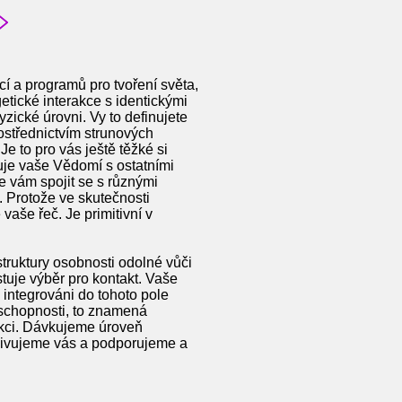
í a programů pro tvoření světa,
etické interakce s identickými
zické úrovni. Vy to definujete
rostřednictvím strunových
e to pro vás ještě těžké si
juje vaše Vědomí s ostatními
 vám spojit se s různými
. Protože ve skutečnosti
vaše řeč. Je primitivní v
ruktury osobnosti odolné vůči
tuje výběr pro kontakt. Vaše
 integrováni do tohoto pole
 schopnosti, to znamená
rakci. Dávkujeme úroveň
Vyživujeme vás a podporujeme a