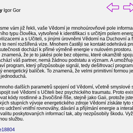
ry
Igor Gor
sme vám již řekli, vaše Vědomí je mnohoúrovňové pole informac
ího typu člověka, vytvořené k identifikaci s určitým polem energ
ilizacemi a s Učiteli, s jinými úrovněmi Vědomí na Duchovní a fy
Ale to není rozšířená vize. Mnohem častěji se kontakt odehrává p
utečnosti dochází k přímé výměně energie v nulovém prostoru. J
 To znamená, že je to jakési pole bez objemu, které okamžitě spo
chází váš partner, nemá žádnou podstatu a význam. A umožňuje
í program, který přizpůsobuje signál, tedy dešifrovací program
energetický balíček. To znamená, že velmi primitivní formou je 
 jednoduchá.
mnoho dalších parametrů spojení od Vědomí, včetně smyslové st
spojit své Vědomí s Učiteli bez psychického traumatu. Proto exis
 kódy rostlinné a živočišné říše, stejně jako Gaii, protože jste
kých stupních vývoje energetického zdroje Vědomí získáte tyto
pro udržení vnitřní rovnováhy, dávání a přijímání energie a inte
a kvalitu poskytovaných informací tak, aby nezpůsobily škodu. 
nou službu.
cle18804