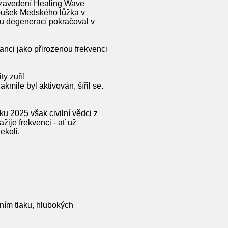
t zavedení Healing Wave
koušek Medského lůžka v
u degenerací pokračoval v
nci jako přirozenou frekvenci
y zuří!
akmile byl aktivován, šířil se.
 2025 však civilní vědci z
žije frekvenci - ať už
ekoli.
ním tlaku, hlubokých