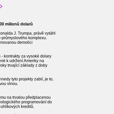
0 milionů dolarů
Donalda J. Trumpa, právě vytáhl
tně-průmyslového komplexu.
dinovanou demolici
ů - kontrakty za vysoké dolary
čené k udržení Ameriky na
ky trvající základy z doby
dy tyto projekty zabil, je to,
ivou vlnou.
tému na trvalou předplacenou
biologického programování do
uhlíkových kreditů.