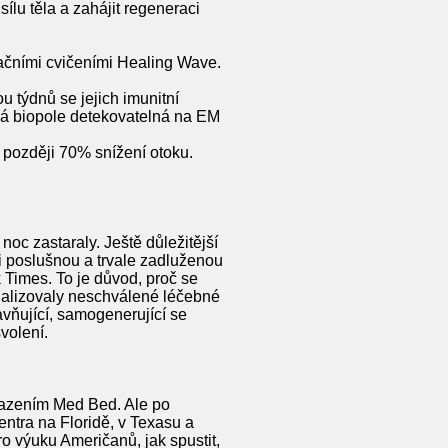
ílu těla a zahájit regeneraci
ačními cvičeními Healing Wave.
 týdnů se jejich imunitní
ná biopole detekovatelná na EM
 později 70% snížení otoku.
noc zastaraly. Ještě důležitější
aci poslušnou a trvale zadluženou
Times. To je důvod, proč se
nalizovaly neschválené léčebné
avňující, samogenerující se
volení.
asazením Med Bed. Ale po
ntra na Floridě, v Texasu a
pro výuku Američanů, jak spustit,