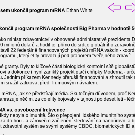
 jsem ukončil program mRNA
Ethan White
ukončil program mRNA společnosti Big Pharma v hodnotě 50
jako ministr zdravotnictví v obnovené administrativě prezidenta 
0 milionů dolarů a hodil jej přímo do srdce globálního zdravo
avil 22 federálně financovaných projektů mRNA vakcín - koor
ogramu, který elity provozují pod praporem "veřejného zdraví".
ranty. Byly to klíčové části biologické kontrolní sítě globalist
ovi a dokonce i nyní zaniklý projekt ptačí chřipky Moderna - ur
edním příkazem Kennedy přerušil financování a zhroutil tak ro
im snažil zafixovat před Trumpovým návratem.
" mRNA, jak se předstírají média. Skutečným důvodem, proč Kenne
razuje něčím, za co elity bojovaly v tajnosti po desetiletí - léč
NA vs. osvobození frekvence
ikdy nebyla o imunitě. Šlo o přepojení lidského imunitního sys
u za druhou - a zároveň o začlenění sledování na nanoúrovni a 
it zdravotní systém se svými systémy CBDC, biometrických ID a 