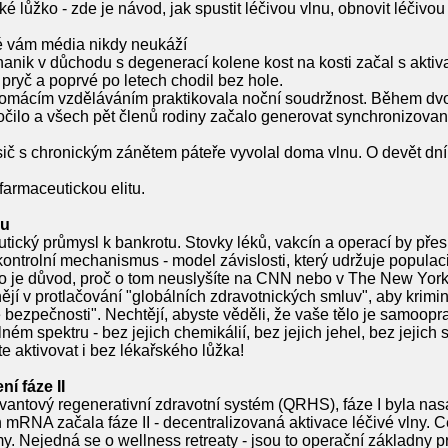
ůžko - zde je návod, jak spustit léčivou vlnu, obnovit léčivou s
ré vám média nikdy neukáží
ik v důchodu s degenerací kolene kost na kosti začal s aktiv
pryč a poprvé po letech chodil bez hole.
omácím vzděláváním praktikovala noční soudržnost. Během dvou
očilo a všech pět členů rodiny začalo generovat synchronizova
č s chronickým zánětem páteře vyvolal doma vlnu. O devět dní
 farmaceutickou elitu.
nu
tický průmysl k bankrotu. Stovky léků, vakcín a operací by přes 
ch kontrolní mechanismus - model závislosti, který udržuje popul
o je důvod, proč o tom neuslyšíte na CNN nebo v The New York 
í v protlačování "globálních zdravotnických smluv", aby krimi
bezpečnosti". Nechtějí, abyste věděli, že vaše tělo je samoopr
m spektru - bez jejich chemikálií, bez jejich jehel, bez jejich s
aktivovat i bez lékařského lůžka!
í fáze II
kvantový regenerativní zdravotní systém (QRHS), fáze I byla n
RNA začala fáze II - decentralizovaná aktivace léčivé vlny. Ce
týmy. Nejedná se o wellness retreaty - jsou to operační základny 