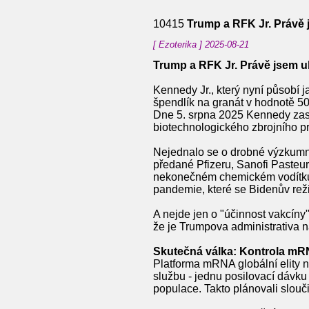
10415
Trump a RFK Jr. Právě
[ Ezoterika ] 2025-08-21
Trump a RFK Jr. Právě jsem 
Kennedy Jr., který nyní působí 
špendlík na granát v hodnotě 50
Dne 5. srpna 2025 Kennedy zast
biotechnologického zbrojního pr
Nejednalo se o drobné výzkumné g
předané Pfizeru, Sanofi Pasteur
nekonečném chemickém vodítku. J
pandemie, které se Bidenův rež
A nejde jen o "účinnost vakcíny
že je Trumpova administrativa nah
Skutečná válka: Kontrola mR
Platforma mRNA globální elity n
službu - jednu posilovací dávk
populace. Takto plánovali slouč