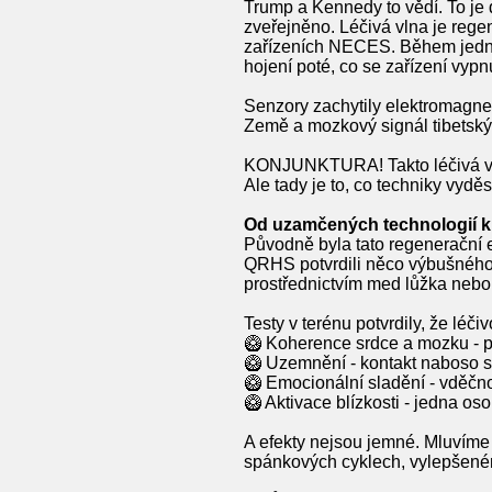
Trump a Kennedy to vědí. To je 
zveřejněno. Léčivá vlna je reg
zařízeních NECES. Během jedno
hojení poté, co se zařízení vypn
Senzory zachytily elektromagne
Země a mozkový signál tibetský
KONJUNKTURA! Takto léčivá vlna
Ale tady je to, co techniky vyděs
Od uzamčených technologií k
Původně byla tato regenerační 
QRHS potvrdili něco výbušného: 
prostřednictvím med lůžka nebo s
Testy v terénu potvrdily, že léči
🥝 Koherence srdce a mozku - p
🥝 Uzemnění - kontakt naboso 
🥝 Emocionální sladění - vděčnos
🥝 Aktivace blízkosti - jedna osob
A efekty nejsou jemné. Mluvíme 
spánkových cyklech, vylepšené