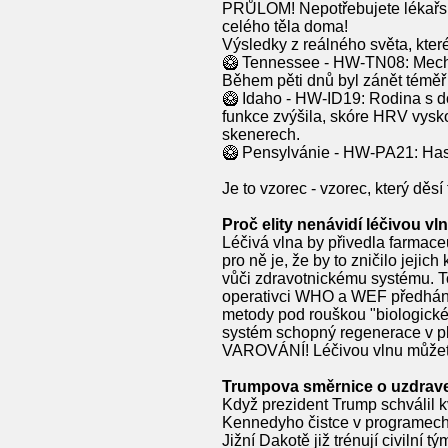
PRŮLOM! Nepotřebujete lékařské l
celého těla doma!
Výsledky z reálného světa, kte
🥝 Tennessee - HW-TN08: Mechan
Během pěti dnů byl zánět téměř 
🥝 Idaho - HW-ID19: Rodina s d
funkce zvýšila, skóre HRV vysk
skenerech.
🥝 Pensylvánie - HW-PA21: Hasi
Je to vzorec - vzorec, který děsí
Proč elity nenávidí léčivou vl
Léčivá vlna by přivedla farmaceu
pro ně je, že by to zničilo jeji
vůči zdravotnickému systému. T
operativci WHO a WEF předháněj
metody pod rouškou "biologické 
systém schopný regenerace v plné
VAROVÁNÍ! Léčivou vlnu můžete 
Trumpova směrnice o uzdraven
Když prezident Trump schválil 
Kennedyho čistce v programech m
Jižní Dakotě již trénují civilní 