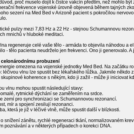
důvod, proč muselo dojít k čistce vakcín předtím, než mohlo bý
enerační frekvence vojenské úrovně objevená během tajných z
ho sezení na Med Bed v Arizoně pacient s pokročilou nervovo
ulo.
tické pulzy mezi 7,83 Hz a 22 Hz - stejnou Schumannovu rezona
ch mnichů v hluboké meditaci.
 regeneruje celé vaše tělo - armáda to objevila náhodou a elit
ilo - tělo pacienta neudrželo jen frekvenci. Ono ji generovalo. A j
 celonárodnímu probuzení
energie omezena na vojenské jednotky Med Bed. Na začátku roku
léčivou vlnu lze spustit bez lékařského lůžka. Jakmile někdo za
kupinové koherence s někým, kdo ji zažil - může ji iniciovat kd
vou vlnu mohou spustit následující stavy:
omalé, rytmické dýchání se zaměřením na srdce.
se zemí pro synchronizaci se Schumannovou rezonancí.
t, mír a spojení zesilují rezonanci.
a, která je již v léčivé vlně, může spustit další v blízkosti.
o snížení zánětu, rychlé regeneraci tkání, normalizovaném krev
m poznávání a v některých případech o korekci DNA.