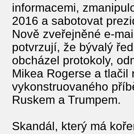
informacemi, zmanipulo
2016 a sabotovat prezi
Nově zveřejněné e-mail
potvrzují, že bývalý ře
obcházel protokoly, od
Mikea Rogerse a tlačil 
vykonstruovaného příb
Ruskem a Trumpem.
Skandál, který má koř