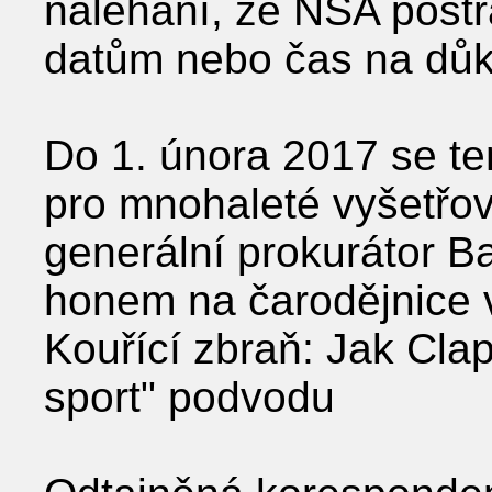
naléhání, že NSA postr
datům nebo čas na důk
Do 1. února 2017 se t
pro mnohaleté vyšetřov
generální prokurátor Ba
honem na čarodějnice v 
Kouřící zbraň: Jak Cla
sport" podvodu