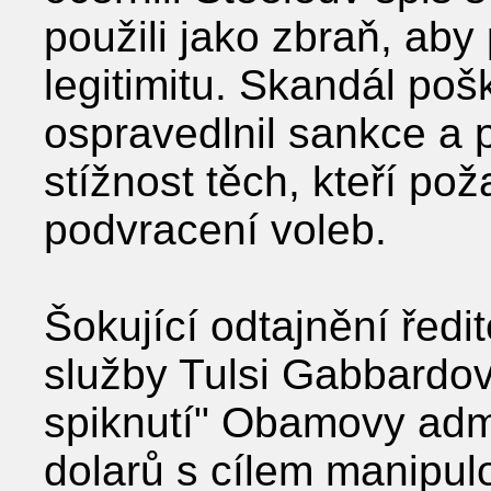
použili jako zbraň, ab
legitimitu. Skandál poš
ospravedlnil sankce a p
stížnost těch, kteří po
podvracení voleb.
Šokující odtajnění řed
služby Tulsi Gabbardov
spiknutí" Obamovy admin
dolarů s cílem manipul