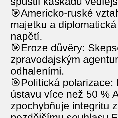
spustil kaskádu vedlejš
🎯Americko-ruské vzta
majetku a diplomatická 
napětí.
🎯Eroze důvěry: Skepse
zpravodajským agenturá
odhaleními.
🎯Politická polarizace
ústavu více než 50 % 
zpochybňuje integritu 
pozdějšímu souhlasu 