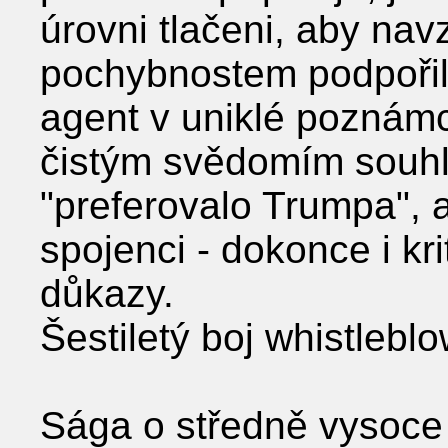
úrovni tlačeni, aby nav
pochybnostem podpořil
agent v uniklé poznám
čistým svědomím souhla
"preferovalo Trumpa", 
spojenci - dokonce i kri
důkazy.
Šestiletý boj whistleblo
Sága o středně vysoc