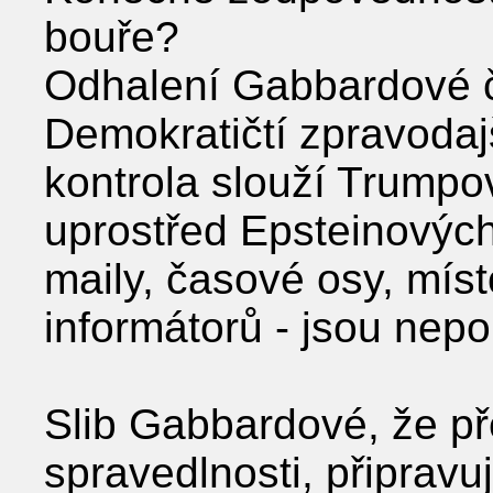
bouře?
Odhalení Gabbardové č
Demokratičtí zpravodajští
kontrola slouží Trumpov
uprostřed Epsteinových
maily, časové osy, mís
informátorů - jsou nepo
Slib Gabbardové, že př
spravedlnosti, připravu