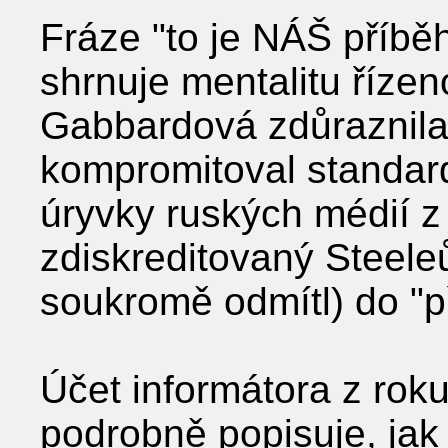
Fráze "to je NÁŠ příbě
shrnuje mentalitu říze
Gabbardová zdůraznil
kompromitoval standard
úryvky ruských médií z
zdiskreditovaný Steeleů
soukromě odmítl) do "p
Účet informátora z rok
podrobně popisuje, jak b