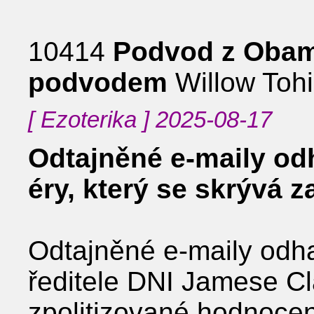
10414
Podvod z Obam
podvodem
Willow Tohi
[ Ezoterika ] 2025-08-17
Odtajněné e-maily od
éry, který se skrývá
Odtajněné e-maily odha
ředitele DNI Jamese Cl
zpolitizované hodnoce