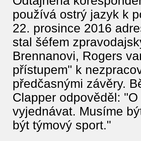
Odtajněná koresponden
používá ostrý jazyk k p
22. prosince 2016 adre
stal šéfem zpravodajs
Brennanovi, Rogers va
přístupem" k nezpraco
předčasnými závěry. B
Clapper odpověděl: "O
vyjednávat. Musíme být 
být týmový sport."