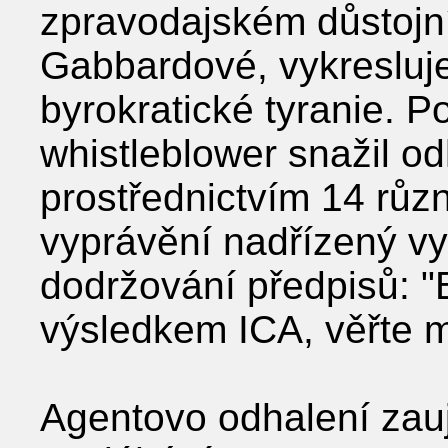
zpravodajském důstojní
Gabbardové, vykresluj
byrokratické tyranie. Po
whistleblower snažil o
prostřednictvím 14 růz
vyprávění nadřízený vyu
dodržování předpisů: "B
výsledkem ICA, věřte m
Agentovo odhalení zauj