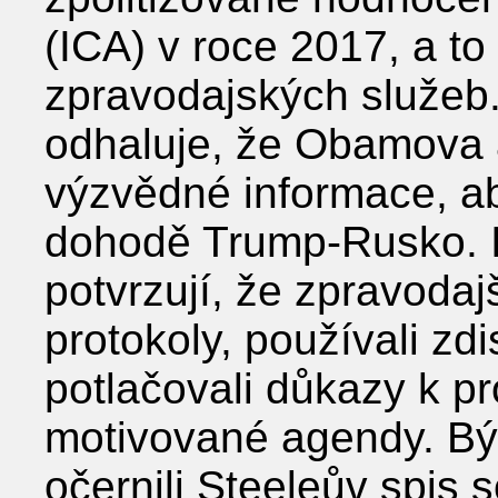
(ICA) v roce 2017, a t
zpravodajských služeb
odhaluje, že Obamova a
výzvědné informace, aby
dohodě Trump-Rusko. In
potvrzují, že zpravodajš
protokoly, používali zd
potlačovali důkazy k pr
motivované agendy. Bý
očernili Steeleův spis 