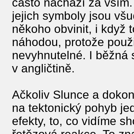
často nachází za vším. 
jejich symboly jsou vš
někoho obvinit, i když 
náhodou, protože použit
nevyhnutelné. I běžná 
v angličtině.
Ačkoliv Slunce a dokonc
na tektonický pohyb je
efekty, to, co vidíme 