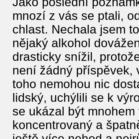
Jako poslední poznámk
mnozí z vás se ptali, o
chlast. Nechala jsem to 
nějaký alkohol dovážený
drasticky snížil, proto
není žádný příspěvek, 
toho nemohou nic dosta
lidský, uchýlili se k vý
se ukázal být mnohem to
koncentrovaný a špatn
ještě více nehod a nej