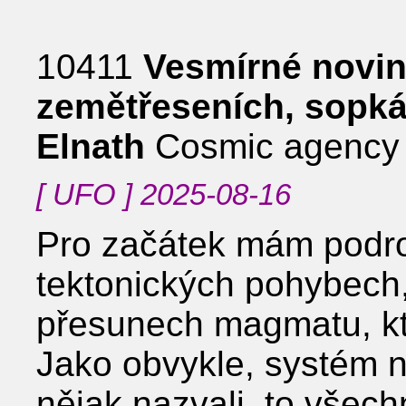
10411
Vesmírné novin
zemětřeseních, sopkác
Elnath
Cosmic agency
[ UFO ] 2025-08-16
Pro začátek mám podro
tektonických pohybech
přesunech magmatu, kte
Jako obvykle, systém n
nějak nazvali, to všec