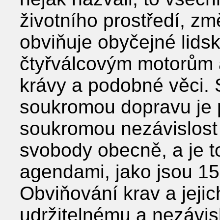
životního prostředí, zm
obviňuje obyčejné lids
čtyřválcovým motorům a
krávy a podobné věci. 
soukromou dopravu je
soukromou nezávislost
svobody obecně, a je t
agendami, jako jsou 15
Obviňování krav a jejic
udržitelnému a nezáv