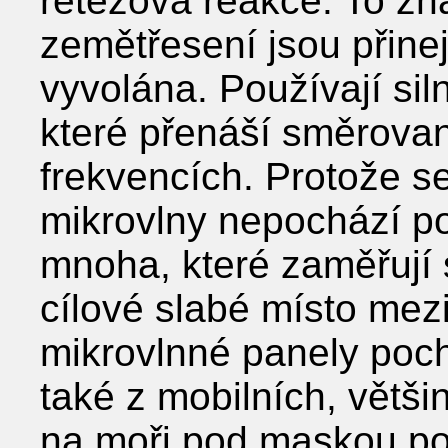
řetězová reakce. To z
zemětřesení jsou přine
vyvolána. Používají sil
které přenáší směrovan
frekvencích. Protože s
mikrovlny nepochází po
mnoha, které zaměřují
cílové slabé místo mez
mikrovlnné panely poch
také z mobilních, větši
na moři pod maskou poh