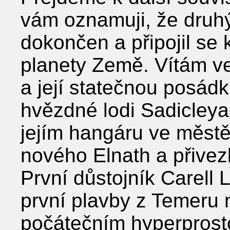
vám oznamuji, že druhý
dokončen a připojil se k
planety Země. Vítám ve
a její statečnou posád
hvězdné lodi Sadicleya,
jejím hangáru ve městě
nového Elnath a přivezl
První důstojník Carell L
první plavby z Temeru n
počátečním hyperprost