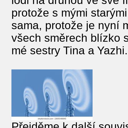
lodi na druhou ve své f
protože s mými starými
sama, protože je nyní 
všech směrech blízko 
mé sestry Tina a Yazhi.
Přejděme k další souvi