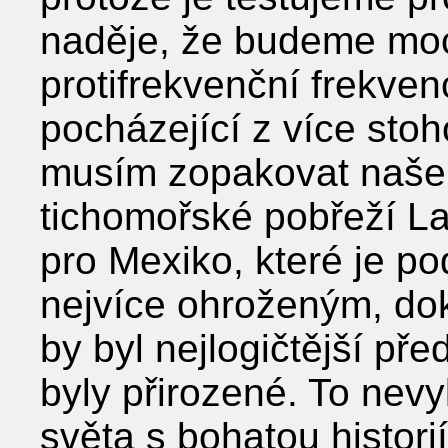
naděje, že budeme moci
protifrekvenční frekven
pocházející z více stoh
musím zopakovat naše 
tichomořské pobřeží La
pro Mexiko, které je 
nejvíce ohroženým, dok
by byl nejlogičtější př
byly přirozené. To nevy
světa s bohatou histori