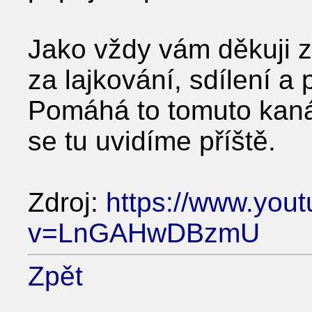
Jako vždy vám děkuji 
za lajkování, sdílení a 
Pomáhá to tomuto kaná
se tu uvidíme příště.
Zdroj:
https://www.you
v=LnGAHwDBzmU
Zpět