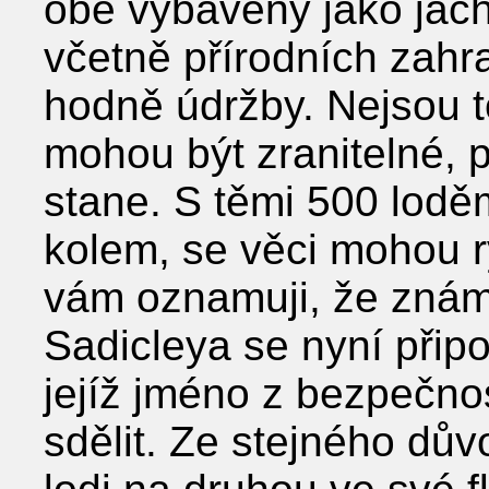
obě vybaveny jako jacht
včetně přírodních zahra
hodně údržby. Nejsou t
mohou být zranitelné,
stane. S těmi 500 loděm
kolem, se věci mohou r
vám oznamuji, že znám
Sadicleya se nyní připo
jejíž jméno z bezpečn
sdělit. Ze stejného důvo