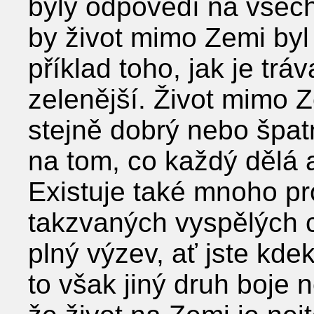
byly odpovědí na všech
by život mimo Zemi byl 
příklad toho, jak je trá
zelenější. Život mimo 
stejně dobrý nebo špatn
na tom, co každý dělá 
Existuje také mnoho p
takzvaných vyspělých ci
plný výzev, ať jste kdeko
to však jiný druh boje 