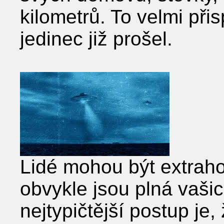
kilometrů. To velmi přis
jedinec již prošel.
Lidé mohou být extraho
obvykle jsou plná vašic
nejtypičtější postup je