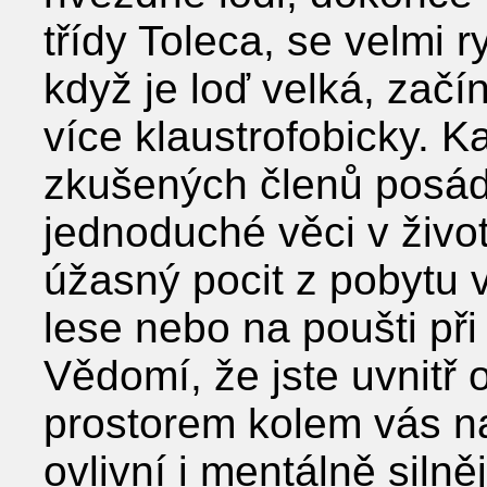
třídy Toleca, se velmi 
když je loď velká, začín
více klaustrofobicky. 
zkušených členů posádk
jednoduché věci v životě
úžasný pocit z pobytu v
lese nebo na poušti př
Vědomí, že jste uvnitř
prostorem kolem vás n
ovlivní i mentálně silně