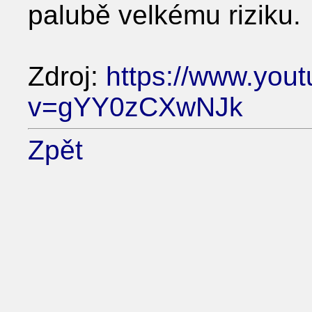
palubě velkému riziku.
Zdroj:
https://www.you
v=gYY0zCXwNJk
Zpět