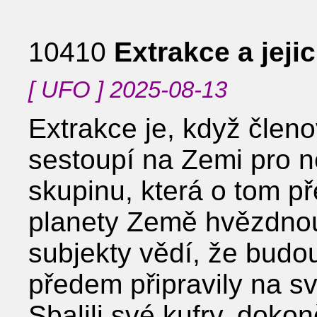
10410
Extrakce a jeji
[ UFO ] 2025-08-13
Extrakce je, když čle
sestoupí na Zemi pro 
skupinu, která o tom p
planety Země hvězdnou
subjekty vědí, že budo
předem připravily na s
Sbalili své kufry, doko