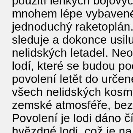
použití lehkých bojovýc
mnohem lépe vybavené
jednoduchý raketoplán.
sleduje a dokonce usilu
nelidských letadel. Ne
lodí, které se budou po
povolení letět do určen
všech nelidských kosmic
zemské atmosféře, bez 
Povolení je lodi dáno č
hvězdné lodi, což je n