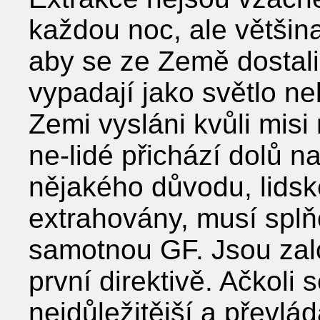
každou noc, ale většina
aby se ze Země dostali n
vypadají jako světlo neb
Zemi vysláni kvůli misi
ne-lidé přichází dolů n
nějakého důvodu, lidsk
extrahovány, musí spl
samotnou GF. Jsou za
první direktivě. Ačkoli s
nejdůležitější a převlád