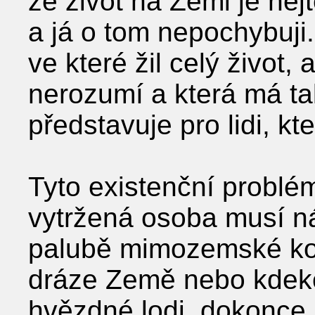
že život na Zemi je ne
a já o tom nepochybuji.
ve které žil celý život, a
nerozumí a která má ta
představuje pro lidi, kte
Tyto existenční problé
vytržená osoba musí ná
palubě mimozemské ko
dráze Země nebo kdekol
hvězdné lodi, dokonce i