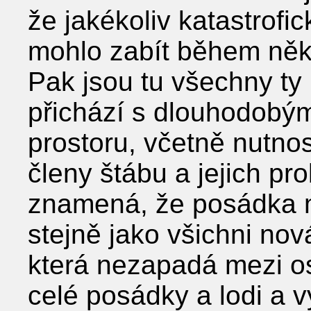
že jakékoliv katastrofi
mohlo zabít během něk
Pak jsou tu všechny ty
přichází s dlouhodob
prostoru, včetně nutnos
členy štábu a jejich pr
znamená, že posádka m
stejně jako všichni nov
která nezapadá mezi os
celé posádky a lodi a v