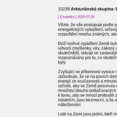
10238
Arkturiánská skupina: 
[ Ezoterika ] 2025-07-28
Vězte, že vše postupuje podle pl
energetických vylepšení, určen
rozpuštění mnoha známých, ale 
Boží tvořivé vyjádření Země byl
výtvorů (myšlenky, víry, zákony 
skutečnější, stávají se zastaral
rozpoznávány pro to, co skutečně
byly.
Zvyšující se přítomnost vysoce 
způsobuje, že se na povrch dostá
energii ze současnosti a minulos
vyčistit, aby se Země posunula 
množství dlouho potlačovaných i
k tomu, aby se mnozí probudili 
ostatních, jsou bezmocní, a že ab
náboženství.
Lidé na Zemi jsou jediní, kteří