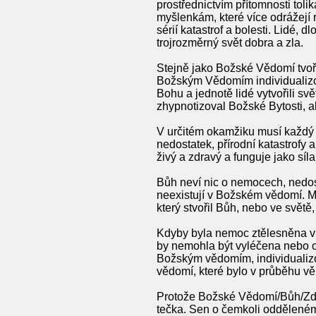
prostřednictvím přítomnosti tolik
myšlenkám, které více odrážejí 
sérií katastrof a bolesti. Lidé, 
trojrozměrný svět dobra a zla.
Stejně jako Božské Vědomí tvoří
Božským Vědomím individualizov
Bohu a jednotě lidé vytvořili svě
zhypnotizoval Božské Bytosti, a
V určitém okamžiku musí každý hl
nedostatek, přírodní katastrofy 
živý a zdravý a funguje jako síla
Bůh neví nic o nemocech, nedosta
neexistují v Božském vědomí. Mo
který stvořil Bůh, nebo ve světě,
Kdyby byla nemoc ztělesněna v
by nemohla být vyléčena nebo o
Božským vědomím, individualizov
vědomí, které bylo v průběhu věk
Protože Božské Vědomí/Bůh/Zdro
tečka. Sen o čemkoli odděleném