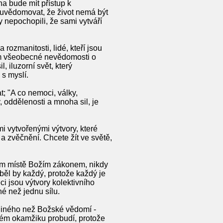
ina bude mít přístup k
i uvědomovat, že život nemá být
dy nepochopili, že sami vytváří
ozmanitosti, lidé, kteří jsou
vím všeobecné nevědomosti o
, iluzorní svět, který
 s myslí.
t; "A co nemoci, války,
, oddělenosti a mnoha sil, je
mi vytvořenými výtvory, které
a zvěčnění. Chcete žít ve světě,
ém místě Božím zákonem, nikdy
ěl by každý, protože každý je
i jsou výtvory kolektivního
né než jednu sílu.
jiného než Božské vědomí -
tém okamžiku probudí, protože