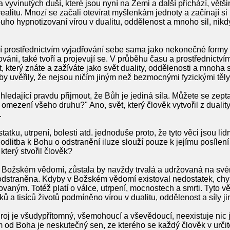
a vyvinutých duší, které jsou nyní na Zemi a další přichází, větš
realitu. Mnozí se začali otevírat myšlenkám jednoty a začínají s
dlouho hypnotizovaní vírou v dualitu, oddělenost a mnoho sil, nik
 prostřednictvím vyjadřování sebe sama jako nekonečné formy a r
áni, také tvoří a projevují se. V průběhu času a prostřednict
t, který znáte a zažíváte jako svět duality, oddělenosti a mnoha sil
by uvěřily, že nejsou ničím jiným než bezmocnými fyzickými těly
edající pravdu přijmout, že Bůh je jediná síla. Můžete se zepta
a omezení všeho druhu?" Ano, svět, který člověk vytvořil z duality
.
tku, utrpení, bolesti atd. jednoduše proto, že tyto věci jsou lid
dlitba k Bohu o odstranění iluze slouží pouze k jejímu posílení 
 který stvořil člověk?
 Božském vědomí, zůstala by navždy trvalá a udržovaná na sv
dstraněna. Kdyby v Božském vědomí existoval nedostatek, chyb
aným. Totéž platí o válce, utrpení, mocnostech a smrti. Tyto věc
ů a tisíců životů podmíněno vírou v dualitu, oddělenost a síly ji
j je všudypřítomný, všemohoucí a vševědoucí, neexistuje nic 
 od Boha je neskutečný sen, ze kterého se každý člověk v urči