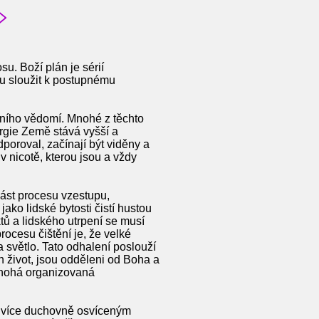
su. Boží plán je sérií
u sloužit k postupnému
vního vědomí. Mnohé z těchto
ergie Země stává vyšší a
dporoval, začínají být viděny a
v nicotě, kterou jsou a vždy
část procesu vzestupu,
ako lidské bytosti čistí hustou
ktů a lidského utrpení se musí
ocesu čištění je, že velké
 světlo. Tato odhalení poslouží
n život, jsou odděleni od Boha a
a mnohá organizovaná
le více duchovně osvíceným