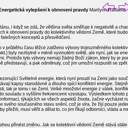
Energetická vylepšení k obnovení pravdy
Marilynn Raffaele
ánu, i když se zdá, že většina světa směřuje k negativitě a chao
ých k obnovení pravdy do kolektivního vědomí Země, které budo
falešných konceptů a přesvědčení.
o v průběhu času těžce zatíženo výtvory trojrozměrného kolekti
atd.) byly nezbytné v méně vyvinutém světě, ale nyní, jak se en
ými. Protože tyto výtvory nemají žádný Boží zákon, který by je po
 představují, a pak odmítnuty, což jim umožní rozpustit se zpět 
rezonující Světelné energie, která nyní proudí na Zemi jako sou
vají kapsy starodávné a dlouho spící konfliktní energie. Stejně j
ti, tak je tomu i se Zemí. Velké množství energie z válek, konfli
do souladu s vyššími frekvencemi vzestupu. Výsledkem tohoto pr
nformací, týkajících se všech aspektů života, začne vycházet na
ze svého současného stavu snění, což je víra, že žijí pouze jede
y přežili, musí věřit a dělat to, co jim říkají odborníci, vláda 
 mohou přinést změnu. Jak se kolektivní vědomí Země stává stá