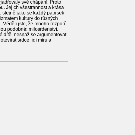
yjadřovaly své chápání. Proto
. Jejich všestrannost a krása
: stejně jako se každý paprsek
rizmatem kultury do různých
. Věděli jste, že mnoho rozporů
jsou podobné: milosrdenství,
 mé dítě, nesnaž se argumentovat
evírat srdce lidí míru a