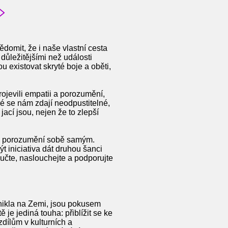
domit, že i naše vlastní cesta
důležitějšími než události
 existovat skryté boje a oběti,
rojevili empatii a porozumění,
é se nám zdají neodpustitelné,
cí jsou, nejen že to zlepší
é v porozumění sobě samým.
t iniciativa dát druhou šanci
učte, naslouchejte a podporujte
znikla na Zemi, jsou pokusem
je jediná touha: přiblížit se ke
zdílům v kulturních a