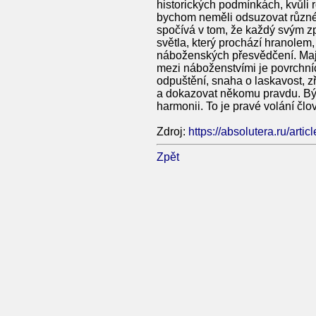
historických podmínkách, kvůli r
bychom neměli odsuzovat různé 
spočívá v tom, že každý svým zp
světla, který prochází hranolem
náboženských přesvědčení. Mají 
mezi náboženstvími je povrchníc
odpuštění, snaha o laskavost, z
a dokazovat někomu pravdu. Být 
harmonii. To je pravé volání člo
Zdroj:
https://absolutera.ru/arti
Zpět