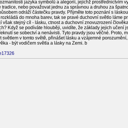
ozmanitosti jazyka symbolů a alegorií, jejichž prostřednictvím v
tradice, nebo považovat jednu za správnou a druhou za špatnou
ůsobem odráží částečku pravdy. Přijměte toto poznání s láskou
, rozkládá do mnoha barev, tak se pravé duchovní světlo láme p
však stejný cíl - lásku, ctnost a duchovní znovuzrození člověka
h? Když se podíváte hlouběji, uvidíte, že základy jejich učení 
řeknutí se sobectví a nenávisti. Tyto pravdy jsou věčné. Proto,
světlem v tomto světě, přinášet lásku a vzájemné porozumění, ot
věka - být vodičem světla a lásky na Zemi. b
cle17326