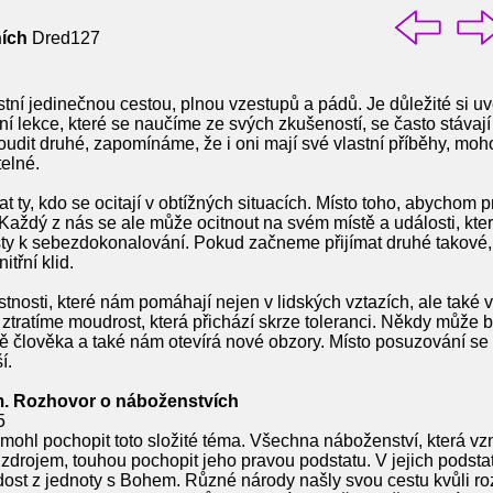
ních
Dred127
tní jedinečnou cestou, plnou vzestupů a pádů. Je důležité si uvě
í lekce, které se naučíme ze svých zkušeností, se často stávají 
it druhé, zapomínáme, že i oni mají své vlastní příběhy, mohou
telné.
ty, kdo se ocitají v obtížných situacích. Místo toho, abychom p
aždý z nás se ale může ocitnout na svém místě a události, kter
y k sebezdokonalování. Pokud začneme přijímat druhé takové, ja
itřní klid.
astnosti, které nám pomáhají nejen v lidských vztazích, ale tak
ztratíme moudrost, která přichází skrze toleranci. Někdy může bý
 člověka a také nám otevírá nové obzory. Místo posuzování se 
í.
m. Rozhovor o náboženstvích
5
mohl pochopit toto složité téma. Všechna náboženství, která v
zdrojem, touhou pochopit jeho pravou podstatu. V jejich podstatě 
adost z jednoty s Bohem. Různé národy našly svou cestu kvůli ro