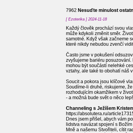
7962
Nesuďte minulost ostat
[ Ezoterika ] 2024-11-18
Každý člověk prochází svou vlas
může kdykoli změnit směr. Životn
samotné. Když však začneme soud
které nikdy nebudou zvenčí vidi
Často jsme v pokušení odsuzovat 
zvyšujeme bariéru posuzování. K
mohou být součástí nelehké cest
vztahy, ale také to obohatí náš vn
Soucit a pokora jsou klíčové vl
Soudíme-li druhé, riskujeme, že 
rozhodujícím okamžikem v životě
- a možná bude svět o něco lepš
Channeling s Ježíšem Kriste
https://absolutera.ru/article1731
Dnes jsem přišel, abych vám po
lidstva navázat spojení s Božím 
Mně a našemu Stvořiteli, cítit r