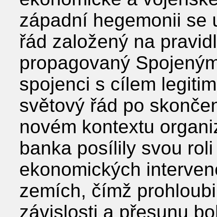
západní hegemonii se u
řád založený na pravidl
propagovaný Spojenými 
spojenci s cílem legitim
světový řád po skončen
novém kontextu organi
banka posílily svou roli
ekonomických interven
zemích, čímž prohloubi
závislosti a přesunu bo