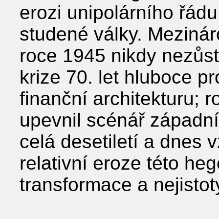
erozi unipolárního řádu
studené války. Meziná
roce 1945 nikdy nezůst
krize 70. let hluboce 
finanční architekturu;
upevnil scénář západ
celá desetiletí a dnes
relativní eroze této he
transformace a nejistot