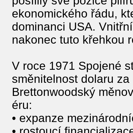
posílily své pozice pil
ekonomického řádu, kte
dominanci USA. Vnitřní
nakonec tuto křehkou r
V roce 1971 Spojené st
směnitelnost dolaru za 
Brettonwoodský měnový
éru:
• expanze mezinárodníc
• rostoucí financializa