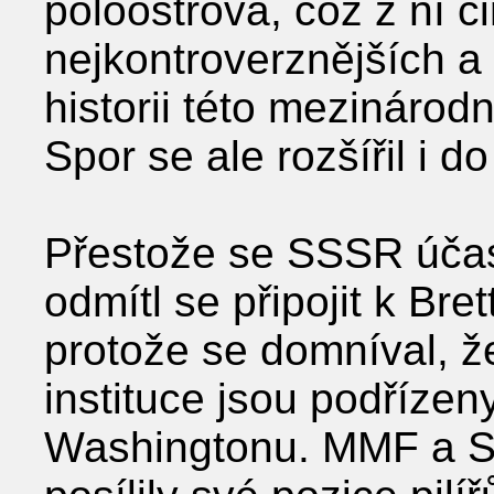
poloostrova, což z ní či
nejkontroverznějších 
historii této mezinárod
Spor se ale rozšířil i d
Přestože se SSSR účast
odmítl se připojit k B
protože se domníval, ž
instituce jsou podříze
Washingtonu. MMF a S