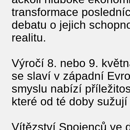
transformace posledních
debatu o jejich schopn
realitu.
Výročí 8. nebo 9. květn
se slaví v západní Evr
smyslu nabízí příležito
které od té doby sužuj
Vítězství Spojenců ve 