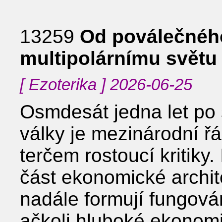
13259
Od poválečnéh
multipolárnímu světu
[ Ezoterika ] 2026-06-25
Osmdesát jedna let po
války je mezinárodní řá
terčem rostoucí kritiky
část ekonomické archit
nadále formují fungov
ačkoli hluboké ekonomi