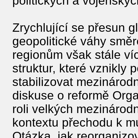
politických a vojenských
Zrychlující se přesun 
geopolitické váhy sm
regionům však stále ví
struktur, které vznikly
stabilizovat mezinárod
diskuse o reformě Org
roli velkých mezinárodn
kontextu přechodu k mul
Otázka, jak reorganizo