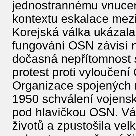
jednostrannému vnucen
kontextu eskalace mezi
Korejská válka ukázala,
fungování OSN závisí n
dočasná nepřítomnost 
protest proti vyloučení
Organizace spojených 
1950 schválení vojens
pod hlavičkou OSN. Vál
životů a zpustošila vel