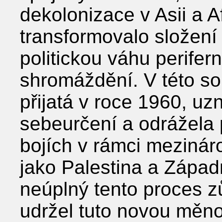
dekolonizace v Asii a A
transformovalo složení
politickou váhu perife
shromáždění. V této sou
přijatá v roce 1960, u
sebeurčení a odrážela p
bojích v rámci mezinár
jako Palestina a Západ
neúplný tento proces z
udržel tuto novou měnov