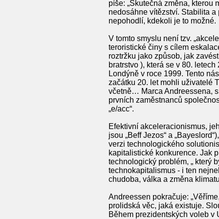
píše: „Skutečná změna, kterou m
nedosáhne vítězství. Stabilita a
nepohodlí, kdekoli je to možné.
V tomto smyslu není tzv. „akcele
teroristické činy s cílem eskala
roztržku jako způsob, jak zavés
bratrstvo ), která se v 80. letec
Londýně v roce 1999. Tento násil
začátku 20. let mohli uživatelé
včetně… Marca Andreessena, sp
prvních zaměstnanců společnosti
„e/acc“.
Efektivní akceleracionismus, je
jsou „Beff Jezos“ a „Bayeslord“)
verzi technologického solution
kapitalistické konkurence. Jak p
technologický problém, „ který b
technokapitalismus - i ten nejne
chudoba, válka a změna klimatu
Andreessen pokračuje: „Věříme, ž
prolidská věc, jaká existuje. Sl
Během prezidentských voleb v U