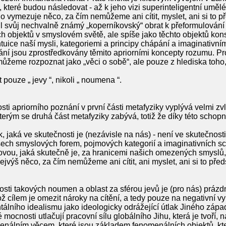
které budou následovat - až k jeho vizi superinteligentní umělé
o vymezuje něco, za čím nemůžeme ani cítit, myslet, ani si to pře
l svůj nechvalně známý „koperníkovský“ obrat k přeformulování
ch objektů v smyslovém světě, ale spíše jako těchto objektů k
uice naší mysli, kategoriemi a principy chápání a imaginativním
ní jsou zprostředkovány těmito apriorními koncepty rozumu. Pr
žeme rozpoznat jako „věci o sobě“, ale pouze z hlediska toho, j
ouze „ jevy “, nikoli „ noumena “.
sti apriorního poznání v první části metafyziky vyplývá velmi zvl
kterým se druhá část metafyziky zabývá, totiž že díky této scho
 jaká ve skutečnosti je (nezávisle na nás) - není ve skutečnost
šech smyslových forem, pojmových kategorií a imaginativních s
ovou, jaká skutečně je, za hranicemi našich omezených smyslů,
š něco, za čím nemůžeme ani cítit, ani myslet, ani si to před
i takových noumen a oblast za sférou jevů je (pro nás) prázd
cílem je omezit nároky na cítění, a tedy pouze na negativní využ
tálního idealismu jako ideologicky odrážející útlak Jiného záp
mocnosti utlačují pracovní sílu globálního Jihu, která je tvoří,
menálním věcem, které jsou základem fenomenálních objektů, kte