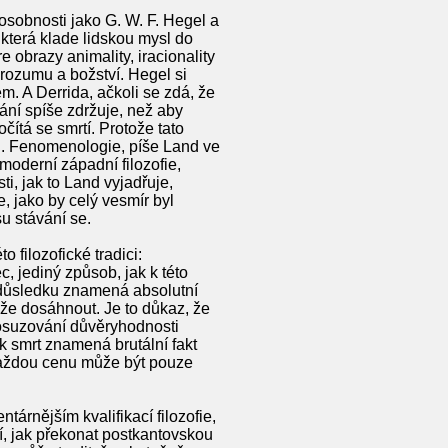
sobnosti jako G. W. F. Hegel a
která klade lidskou mysl do
e obrazy animality, iracionality
 rozumu a božství. Hegel si
. A Derrida, ačkoli se zdá, že
ání spíše zdržuje, než aby
ítá se smrtí. Protože tato
nou. Fenomenologie, píše Land ve
moderní západní filozofie,
i, jak to Land vyjadřuje,
e, jako by celý vesmír byl
u stávání se.
 filozofické tradici:
c, jediný způsob, jak k této
 důsledku znamená absolutní
že dosáhnout. Je to důkaz, že
 posuzování důvěryhodnosti
ak smrt znamená brutální fakt
a každou cenu může být pouze
tárnějším kvalifikací filozofie,
, jak překonat postkantovskou