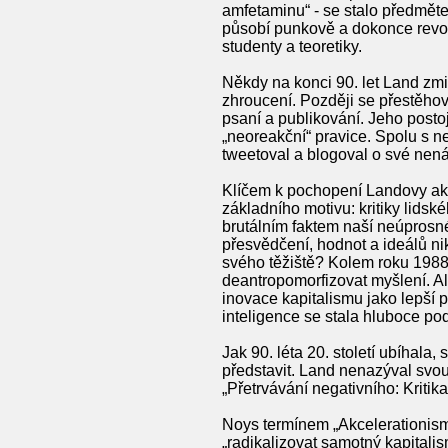
amfetaminu“ - se stalo předměte
působí punkově a dokonce revolu
studenty a teoretiky.
Někdy na konci 90. let Land zmi
zhroucení. Později se přestěhov
psaní a publikování. Jeho postoj
„neoreakční“ pravice. Spolu s
tweetoval a blogoval o své nenáv
Klíčem k pochopení Landovy akce
základního motivu: kritiky lidsk
brutálním faktem naší neúprosn
přesvědčení, hodnot a ideálů ni
svého těžiště? Kolem roku 1988 
deantropomorfizovat myšlení. Al
inovace kapitalismu jako lepší p
inteligence se stala hluboce p
Jak 90. léta 20. století ubíhala,
představit. Land nenazýval svou
„Přetrvávání negativního: Kritik
Noys termínem „Akcelerationismu
„radikalizovat samotný kapitalis