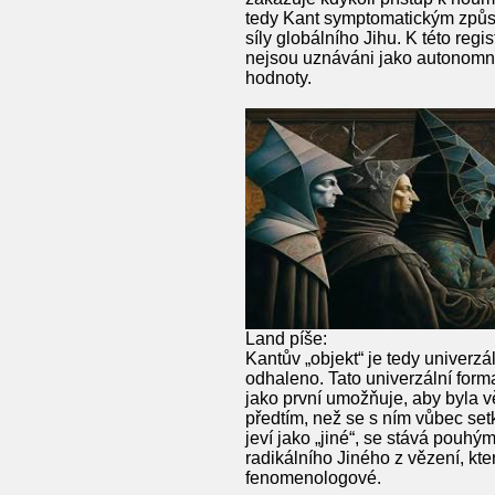
tedy Kant symptomatickým způsob
síly globálního Jihu. K této regi
nejsou uznáváni jako autonomní
hodnoty.
Land píše:
Kantův „objekt“ je tedy univerzá
odhaleno. Tato univerzální forma
jako první umožňuje, aby byla v
předtím, než se s ním vůbec setk
jeví jako „jiné“, se stává pouh
radikálního Jiného z vězení, kt
fenomenologové.