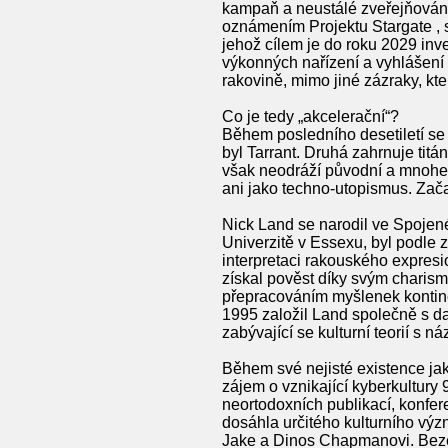
kampaň a neustálé zveřejňován
oznámením Projektu Stargate ,
jehož cílem je do roku 2029 inv
výkonných nařízení a vyhlášení 
rakovině, mimo jiné zázraky, k
Co je tedy „akcelerační“?
Během posledního desetiletí se 
byl Tarrant. Druhá zahrnuje titán
však neodráží původní a mnohem 
ani jako techno-utopismus. Začal
Nick Land se narodil ve Spojené
Univerzitě v Essexu, byl podle
interpretaci rakouského expresi
získal pověst díky svým chari
přepracováním myšlenek kontinent
1995 založil Land společně s da
zabývající se kulturní teorií s 
Během své nejisté existence jak
zájem o vznikající kyberkultury 9
neortodoxních publikací, konfer
dosáhla určitého kulturního výz
Jake a Dinos Chapmanovi. Beze