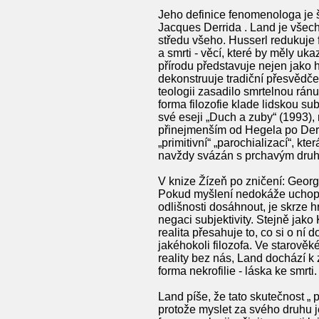
Jeho definice fenomenologa je 
Jacques Derrida . Land je všech
středu všeho. Husserl redukuje f
a smrti - věcí, které by měly uk
přírodu představuje nejen jako 
dekonstruuje tradiční přesvědče
teologii zasadilo smrtelnou rán
forma filozofie klade lidskou su
své eseji „Duch a zuby“ (1993), 
přinejmenším od Hegela po Derri
„primitivní“ „parochializací“, k
navždy svázán s prchavým druhe
V knize Žízeň po zničení: Georges
Pokud myšlení nedokáže uchopit r
odlišnosti dosáhnout, je skrze
negaci subjektivity. Stejně ja
realita přesahuje to, co si o ní
jakéhokoli filozofa. Ve starověk
reality bez nás, Land dochází k 
forma nekrofilie - láska ke smrti
Land píše, že tato skutečnost „ 
protože myslet za svého druhu 