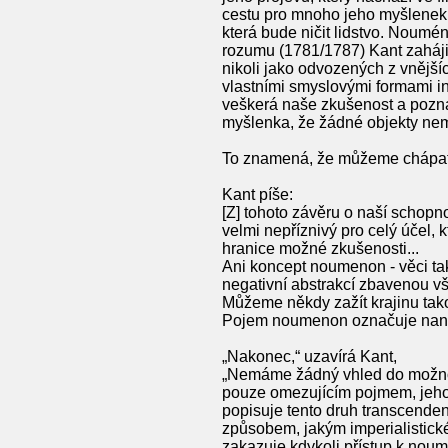
cestu pro mnoho jeho myšlenek, 
která bude ničit lidstvo. Noumén
rozumu (1781/1787) Kant zaháji
nikoli jako odvozených z vnější
vlastními smyslovými formami int
veškerá naše zkušenost a pozná
myšlenka, že žádné objekty nemů
To znamená, že můžeme chápat p
Kant píše:
[Z] tohoto závěru o naší schopno
velmi nepříznivý pro celý účel, 
hranice možné zkušenosti...
Ani koncept noumenon - věci tak,
negativní abstrakcí zbavenou v
Můžeme někdy zažít krajinu tak
Pojem noumenon označuje nanejvý
„Nakonec,“ uzavírá Kant,
„Nemáme žádný vhled do možnost
pouze omezujícím pojmem, jehož 
popisuje tento druh transcenden
způsobem, jakým imperialistické 
zakazuje kdykoli přístup k nou