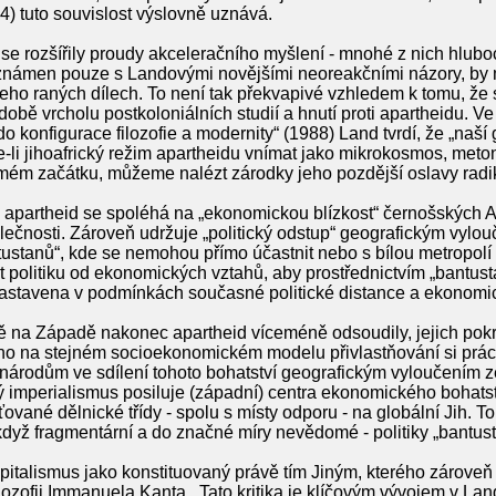
4) tuto souvislost výslovně uznává.
 se rozšířily proudy akceleračního myšlení - mnohé z nich hlub
eznámen pouze s Landovými novějšími neoreakčními názory, by m
 jeho raných dílech. To není tak překvapivé vzhledem k tomu, ž
 v době vrcholu postkoloniálních studií a hnutí proti apartheidu. Ve
o konfigurace filozofie a modernity“ (1988) Land tvrdí, že „naš
i jihoafrický režim apartheidu vnímat jako mikrokosmos, metony
samém začátku, můžeme nalézt zárodky jeho pozdější oslavy radi
e apartheid se spoléhá na „ekonomickou blízkost“ černošských Af
olečnosti. Zároveň udržuje „politický odstup“ geografickým vylo
ustanů“, kde se nemohou přímo účastnit nebo s bílou metropolí
t politiku od ekonomických vztahů, aby prostřednictvím „bantus
stavena v podmínkách současné politické distance a ekonomické
 na Západě nakonec apartheid víceméně odsoudily, jejich pokra
eno na stejném socioekonomickém modelu přivlastňování si prác
 národům ve sdílení tohoto bohatství geografickým vyloučením z
ký imperialismus posiluje (západní) centra ekonomického bohatství
vané dělnické třídy - spolu s místy odporu - na globální Jih. To
když fragmentární a do značné míry nevědomé - politiky „bantust
italismus jako konstituovaný právě tím Jiným, kterého zároveň u
filozofii Immanuela Kanta . Tato kritika je klíčovým vývojem v L