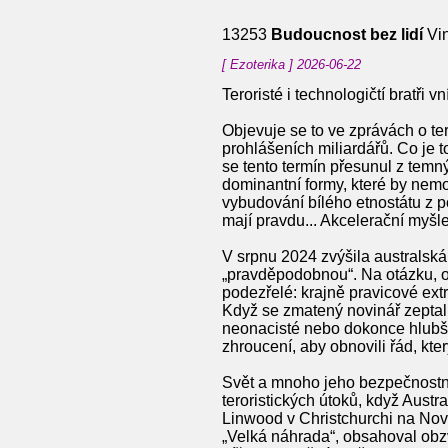
13253
Budoucnost bez lidí
Vin
[ Ezoterika ] 2026-06-22
Teroristé i technologičtí bratři
Objevuje se to ve zprávách o te
prohlášeních miliardářů. Co je 
se tento termín přesunul z temný
dominantní formy, které by nemo
vybudování bílého etnostátu z p
mají pravdu... Akcelerační myšl
V srpnu 2024 zvýšila australská
„pravděpodobnou“. Na otázku, o
podezřelé: krajně pravicové extr
Když se zmatený novinář zeptal:
neonacisté nebo dokonce hlubšími
zhroucení, aby obnovili řád, kte
Svět a mnoho jeho bezpečnostní
teroristických útoků, když Aust
Linwood v Christchurchi na Nové
„Velká náhrada“, obsahoval obzv