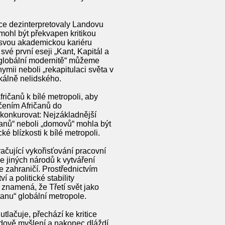
oce dezinterpretovaly Landovu
ohl být překvapen kritikou
e svou akademickou kariéru
 své první eseji „Kant, Kapitál a
í globální modernitě“ můžeme
mii neboli „rekapitulaci světa v
kálně nelidského.
ričanů k bílé metropoli, aby
učením Afričanů do
 konkurovat: Nejzákladnější
tanů“ neboli „domovů“ mohla být
 blízkosti k bílé metropoli.
čující vykořisťování pracovní
e jiných národů k vytváření
e zahraničí. Prostřednictvím
 a politické stability
 znamená, že Třetí svět jako
anu“ globální metropole.
tlačuje, přechází ke kritice
andově myšlení a nakonec dláždí