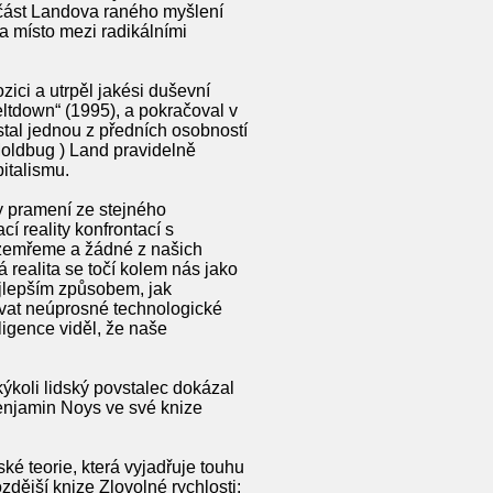
á část Landova raného myšlení
a místo mezi radikálními
ici a utrpěl jakési duševní
eltdown“ (1995), a pokračoval v
 stal jednou z předních osobností
oldbug ) Land pravidelně
italismu.
ny pramení ze stejného
í reality konfrontací s
 zemřeme a žádné z našich
 realita se točí kolem nás jako
ejlepším způsobem, jak
ovat neúprosné technologické
ligence viděl, že naše
akýkoli lidský povstalec dokázal
Benjamin Noys ve své knize
é teorie, která vyjadřuje touhu
zdější knize Zlovolné rychlosti: