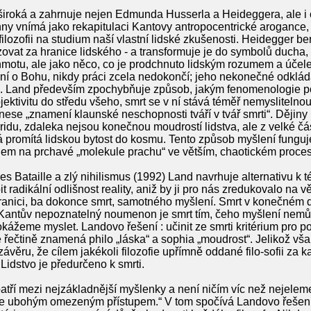
široká a zahrnuje nejen Edmunda Husserla a Heideggera, ale i o
ny vnímá jako rekapitulaci Kantovy antropocentrické arogance, 
ilozofii na studium naší vlastní lidské zkušenosti. Heidegger ber
azovat za hranice lidského - a transformuje je do symbolů ducha,
hmotu, ale jako něco, co je prodchnuto lidským rozumem a účelem
ní o Bohu, nikdy práci zcela nedokončí; jeho nekonečné odklád
u. Land především zpochybňuje způsob, jakým fenomenologie poč
bjektivitu do středu všeho, smrt se v ní stává téměř nemyslitel
nese „znamení klaunské neschopnosti tváří v tvář smrti“. Dějiny 
du, zdaleka nejsou konečnou moudrostí lidstva, ale z velké část
terá promítá lidskou bytost do kosmu. Tento způsob myšlení funguj
m na prchavé „molekule prachu“ ve větším, chaotickém proces
 Bataille a zlý nihilismus (1992) Land navrhuje alternativu k této
adikální odlišnost reality, aniž by ji pro nás zredukovalo na vě
 hranici, ba dokonce smrt, samotného myšlení. Smrt v konečném
ko Kantův nepoznatelný noumenon je smrt tím, čeho myšlení nemů
 dokážeme myslet. Landovo řešení : učinit ze smrti kritérium pro
é řečtině znamená philo „láska“ a sophia „moudrost“. Jelikož vš
závěru, že cílem jakékoli filozofie upřímně oddané filo-sofii z
. Lidstvo je předurčeno k smrti.
patří mezi nejzákladnější myšlenky a není ničím víc než nejelemen
je ubohým omezeným přístupem.“ V tom spočívá Landovo řešení