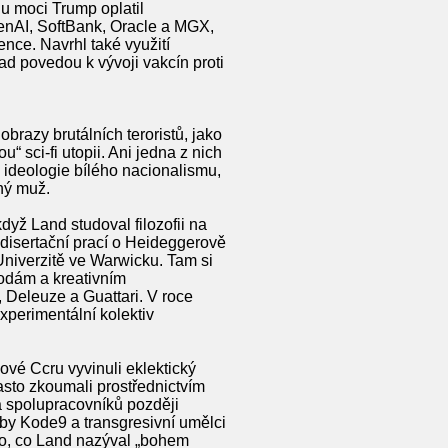
 moci Trump oplatil
enAI, SoftBank, Oracle a MGX,
nce. Navrhl také využití
ad povedou k vývoji vakcín proti
razy brutálních teroristů, jako
“ sci-fi utopii. Ani jedna z nich
 ideologie bílého nacionalismu,
iný muž.
dyž Land studoval filozofii na
disertační prací o Heideggerově
Univerzitě ve Warwicku. Tam si
odám a kreativním
, Deleuze a Guattari. V roce
xperimentální kolektiv
ové Ccru vyvinuli eklektický
 často zkoumali prostřednictvím
a spolupracovníků později
dby Kode9 a transgresivní umělci
o, co Land nazýval „bohem