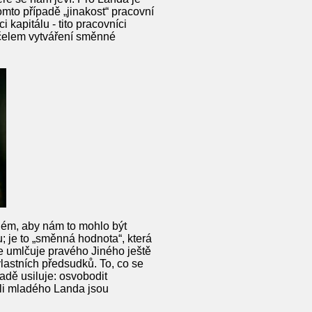
omto případě „jinakost“ pracovní
i kapitálu - tito pracovníci
účelem vytváření směnné
ruhém, aby nám to mohlo být
u; je to „směnná hodnota“, která
e umlčuje pravého Jiného ještě
vlastních předsudků. To, co se
adě usiluje: osvobodit
eli mladého Landa jsou