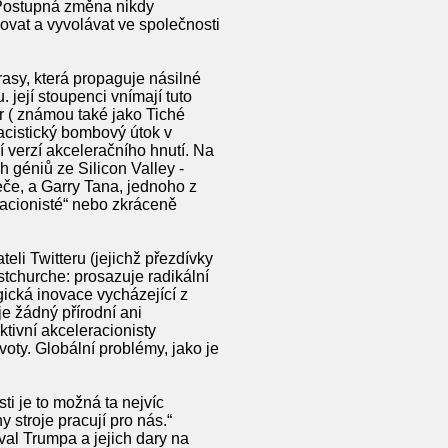
“ Postupná změna nikdy
zovat a vyvolávat ve společnosti
rasy, která propaguje násilné
 její stoupenci vnímají tuto
r ( známou také jako Tiché
onacistický bombový útok v
í verzí akceleračního hnutí. Na
 géniů ze Silicon Valley -
če, a Garry Tana, jednoho z
racionisté“ nebo zkráceně
li Twitteru (jejichž přezdívky
istchurche: prosazuje radikální
ická inovace vycházející z
je žádný přírodní ani
ktivní akceleracionisty
voty. Globální problémy, jako je
ti je to možná ta nejvíc
 stroje pracují pro nás.“
al Trumpa a jejich dary na