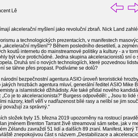
cent Lê
 vnímají akcelerační myšlení jako revoluční zbraň. Nick Land za
rorismu a technologických prezentacích, v manifestech masovýc
to „akcelerační myšlení“? Během posledního desetiletí, a zejmén
ch koutů internetu do mainstreamové politiky a kultury - a v tom
hly být více protichůdné. Jedna skupina akceleracionistů sní o 
opela. Druhá sní o nových technologiích, které pozvednou lidst
ení se táhne přes propast. Podíváme se dolů?
 národní bezpečnostní agentura ASIO úroveň teroristické hrozb
 jakých hrozbách agentura mluví, generální ředitel ASIO Mike 
emisty a islamistické džihádisty. Ale také přidal nového kandidáta
 „Co je to akceleracionista?“ Burgess odpověděl: „ Jsou to lidé 
 názory, kteří věří v nadřazenost bílé rasy a nelíbí se jim souč
rý považují za správný.“
ch složek byly 15. března 2019 upozorněny na rostoucí pravd
ralan jménem Brenton Tarrant živě streamoval sám sebe, jak v m
m Zélandu zavraždí 51 lidí a dalších 89 zraní. Manifest, který T
láště znepokojivou část s názvem „Destabilizace a akceleracio