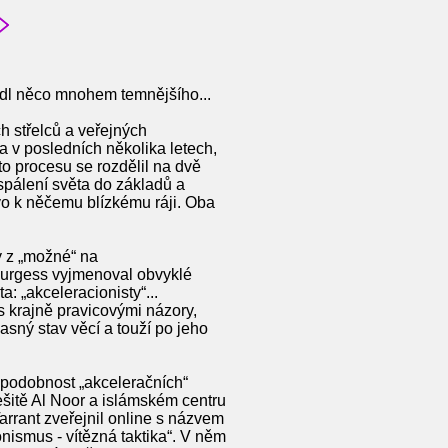
hlédl něco mnohem temnějšího...
h střelců a veřejných
a v posledních několika letech,
to procesu se rozdělil na dvě
spálení světa do základů a
vo k něčemu blízkému ráji. Oba
y z „možné“ na
Burgess vyjmenoval obvyklé
: „akceleracionisty“...
s krajně pravicovými názory,
asný stav věcí a touží po jeho
ěpodobnost „akceleračních“
ešitě Al Noor a islámském centru
arrant zveřejnil online s názvem
nismus - vítězná taktika“. V něm