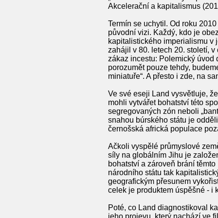
Akcelerační a kapitalismus (201
Termín se uchytil. Od roku 2010
původní vizi. Každý, kdo je ob
kapitalistického imperialismu v
zahájil v 80. letech 20. století,
zákaz incestu: Polemický úvod d
porozumět pouze tehdy, budeme-l
miniatuře“. A přesto i zde, na 
Ve své eseji Land vysvětluje, ž
mohli vytvářet bohatství této sp
segregovaných zón neboli „bant
snahou búrského státu je odděli
černošská africká populace poza
Ačkoli vyspělé průmyslové země
síly na globálním Jihu je založ
bohatství a zároveň brání těmto
národního státu tak kapitalistic
geografickým přesunem vykořisťo
celek je produktem úspěšné - i 
Poté, co Land diagnostikoval kap
jeho projevu, který nachází ve 