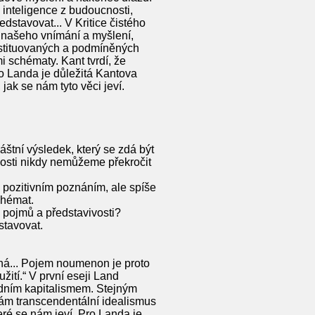
 inteligence z budoucnosti,
dstavovat... V Kritice čistého
 našeho vnímání a myšlení,
onstituovaných a podmíněných
i schématy. Kant tvrdí, že
o Landa je důležitá Kantova
ak se nám tyto věci jeví.
áštní výsledek, který se zdá být
pnosti nikdy nemůžeme překročit
i pozitivním poznáním, ale spíše
chémat.
 pojmů a představivosti?
stavovat.
ná... Pojem noumenon je proto
ití.“ V první eseji Land
adním kapitalismem. Stejným
 nám transcendentální idealismus
ré se nám jeví. Pro Landa je