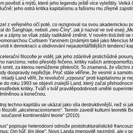
m pověstí a mýtů, které jeho legendu ještě více vyleštily. Velk
čně: jeho ostrá kritika kapitalismu a fašismu mu zřejmě zajistil
zel z veřejného očí poté, co rezignoval na svou akademickou poz
al do Šanghaje, neboli „neo-Číny“, jak ji nazval ve své eseji „M
e a zájmy se však zdály radikálně změnit. V novém tisíciletí se
 neomonarchou Curtisem Yarvinem (známým také jako Mencius M
isti k demokracii a obdivování nejautoritářštějších tendencí kap
lerační filozofie je vidět, jak jeho zdánlivě protichůdné posu
ého narcismu; nebo přesněji řečeno, kritiky našich antropomorfizac
é smrti, za kterou nemůžeme překročit. To znamená, že všichni
kdy doopravdy nepřežije. Proč stále věříme, že vesmír a samotná
mladý Land věřil, že revoluční „vzpoura“ proti kapitalismu je n
e do roku 1993 se objevil zralejší Land, který začal přehodnoc
rostředek kritiky. Tváří v tvář pravděpodobnosti umělé superinte
odmíněnou a konečnou.
 stroj techno-kapitálu se ukázal jako síla destruktivnější, než si j
 filozofii „akceleracionismem“. Termín zavedl kulturní teoretik 
a současné kontinentální teorie“ (2010).
s“ popisuje heterodoxní odnože poststrukturalistické francouzsk
mus: čím hůř, tím lépe“. Noys Landa jmenovitě nezmínil, ale v po