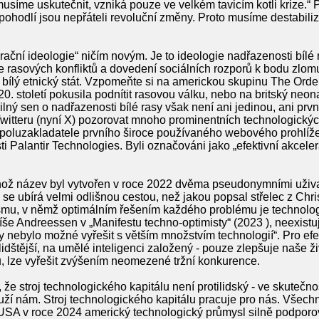
usíme uskutečnit, vzniká pouze ve velkém tavicím kotli krize.
 pohodlí jsou nepřáteli revoluční změny. Proto musíme destabili
rační ideologie“ ničím novým. Je to ideologie nadřazenosti bílé 
ce rasových konfliktů a dovedení sociálních rozporů k bodu zlomu.
t bílý etnický stát. Vzpomeňte si na americkou skupinu The Orde
h 20. století pokusila podnítit rasovou válku, nebo na britský ne
ný sen o nadřazenosti bílé rasy však není ani jedinou, ani prvn
 Twitteru (nyní X) pozorovat mnoho prominentních technologických
oluzakladatele prvního široce používaného webového prohlíže
 Palantir Technologies. Byli označováni jako „efektivní akcele
hož název byl vytvořen v roce 2022 dvěma pseudonymními uživate
, se ubírá velmi odlišnou cestou, než jakou popsal střelec z Chr
ismu, v němž optimálním řešením každého problému je technolog
íše Andreessen v „Manifestu techno-optimisty“ (2023 ), neexistu
y nebylo možné vyřešit s větším množstvím technologií“. Pro efe
lidštější, na umělé inteligenci založený - pouze zlepšuje naše ži
, lze vyřešit zvýšením neomezené tržní konkurence.
e stroj technologického kapitálu není protilidský - ve skutečnos
ouží nám. Stroj technologického kapitálu pracuje pro nás. Všechny
SA v roce 2024 americký technologický průmysl silně podporov