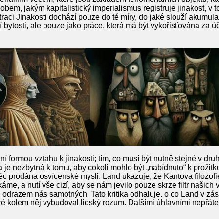
em, jakým kapitalistický imperialismus registruje jinakost, v t
straci Jinakosti dochází pouze do té míry, do jaké slouží akumulac
 bytosti, ale pouze jako práce, která má být vykořisťována za 
lní formou vztahu k jinakosti; tím, co musí být nutně stejné v d
 je nezbytná k tomu, aby cokoli mohlo být „nabídnuto“ k prožitk
ěc prodána osvícenské mysli. Land ukazuje, že Kantova filozofi
áme, a nutí vše cizí, aby se nám jevilo pouze skrze filtr našich 
ým odrazem nás samotných. Tato kritika odhaluje, o co Land v zás
eré kolem něj vybudoval lidský rozum. Dalšími úhlavními nepřát