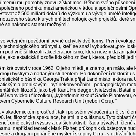
í memů mu pomohly znovu získat moc. Během svého působení u
 společného podniku mezi americkou vládou a společnostmi Op
estovat až 500 miliard dolarů do výzkumu a vývoje umělé intelige
nouzového stavu k urychlení technologických projektů, které sn
teré se nakonec stanou možnými.“
ve veřejném povědomí pevně uchytily dvě formy. První evokuje ob
y technologického průmyslu, kteří se snaží vybudovat „pro-lidskou
podivnější filozofii akceleracionismu, která nevznikla ani jako
a jako extatická filozofie lidského zničení, kterou předložil jed
m království v roce 1962. O jeho mládí je známo jen málo, ale k
 zdrojů bystrým a nadaným studentem. Po dokončení doktorátu s 
onistického básníka Georga Trakla přijal Land místo lektora na 
smatickým a pronikavým - byť nekonvenčním - pedagogickým met
álních filozofů, jako byli Kant, Heidegger, Nietzsche, Bataille
lší warwickou filozofkou, „kyberfeministkou“ Sadie Plantovou, e
názvem Cybernetic Culture Research Unit (neboli Ccru). ¨
 v akademickém prostředí, tak i po svém vyloučení z něj, si člen
0. let, filozofické spekulace, beletrii a okultismus. Tyto oblasti
encí, uměleckých výstav a dalších aktivit. Řada bývalých členů 
namu, například teoretik Mark Fisher, průkopník dubstepové hu
sné a drogami poháněné myšlení skupiny Ccru - v uctívání toh