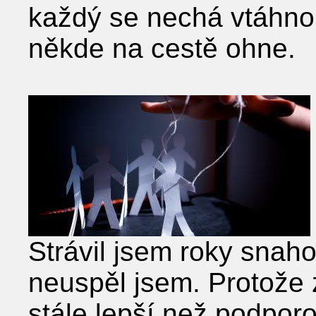
každý se nechá vtáhnou
někde na cestě ohne.
Strávil jsem roky snaho
neuspěl jsem. Protože 
stále lepší než podporo