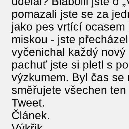
udělal? Blábolil jste o
pomazali jste se za je
jako pes vrtící ocase
miskou - jste přecháze
vyčenichal každý nový 
pachuť jste si pletl s 
výzkumem. Byl čas se n
směřujete všechen ten
Tweet.
Článek.
Výkřik