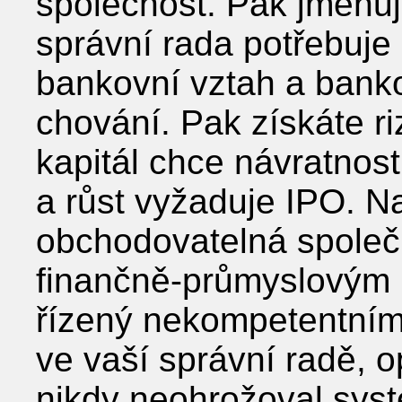
společnost. Pak jmenuj
správní rada potřebuje 
bankovní vztah a bank
chování. Pak získáte riz
kapitál chce návratnost
a růst vyžaduje IPO. N
obchodovatelná společn
finančně-průmyslovým 
řízený nekompetentními l
ve vaší správní radě, o
nikdy neohrožoval systé