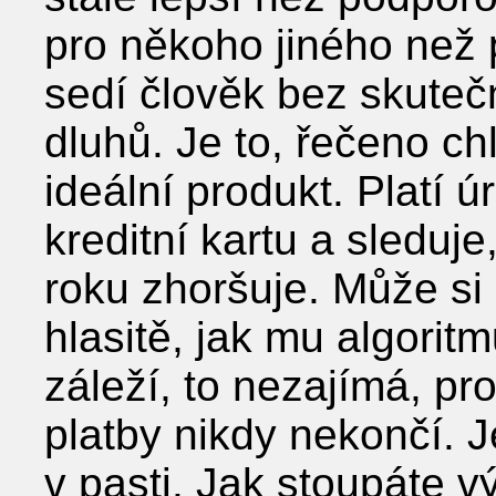
pro někoho jiného než 
sedí člověk bez skuteč
dluhů. Je to, řečeno c
ideální produkt. Platí 
kreditní kartu a sleduje
roku zhoršuje. Může si 
hlasitě, jak mu algorit
záleží, to nezajímá, pr
platby nikdy nekončí. J
v pasti. Jak stoupáte v