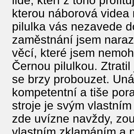
lidé, kteří z toho profitu
kterou náborová videa 
pilulka vás nezavede 
zaměstnání jsem narazil
věcí, které jsem nemohl
Černou pilulkou. Ztrati
se brzy probouzet. Uná
kompetentní a tiše por
stroje je svým vlastní
zde uvízne navždy, zou
vlastním zklamáním a p