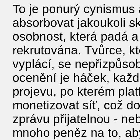
To je ponurý cynismus 
absorbovat jakoukoli s
osobnost, která padá a
rekrutována. Tvůrce, kte
vyplácí, se nepřizpůsob
ocenění je háček, každ
projevu, po kterém pla
monetizovat síť, což do
zprávu přijatelnou - neb
mnoho peněz na to, aby 