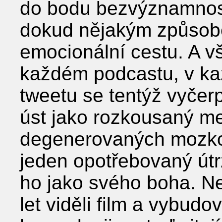
do bodu bezvýznamnosti
dokud nějakým způsob
emocionální cestu. A vši
každém podcastu, v ka
tweetu se tentýž vyčer
úst jako rozkousaný m
degenerovaných mozkov
jeden opotřebovaný útr
ho jako svého boha. Ne
let viděli film a vybudo