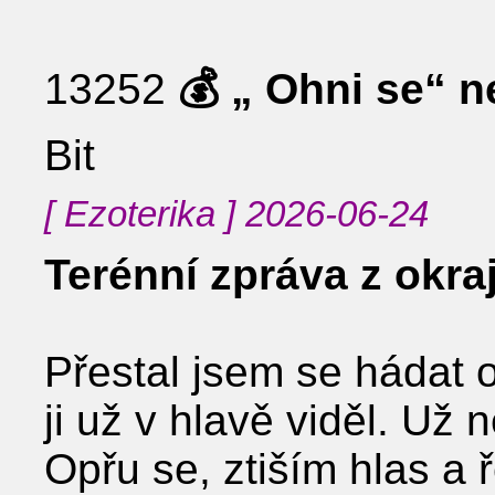
13252
💰 „ Ohni se“ 
Bit
[ Ezoterika ] 2026-06-24
Terénní zpráva z okra
Přestal jsem se hádat 
ji už v hlavě viděl. Už
Opřu se, ztiším hlas a