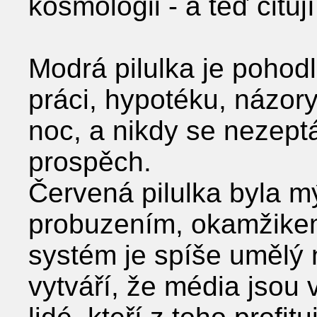
kosmologii - a teď cituj
Modrá pilulka je pohodl
práci, hypotéku, názor
noc, a nikdy se nezept
prospěch.
Červená pilulka byla 
probuzením, okamžikem
systém je spíše umělý 
vytváří, že média jsou 