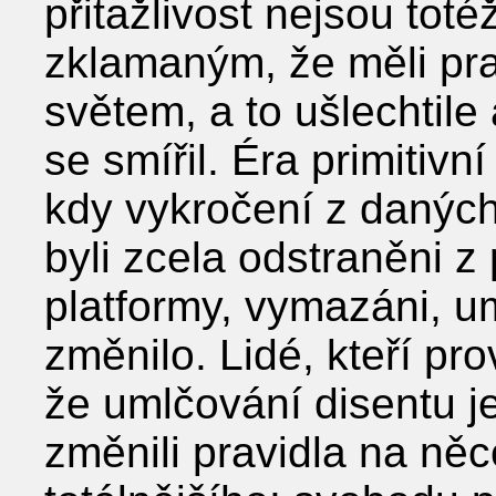
přitažlivost nejsou totéž 
zklamaným, že měli pra
světem, a to ušlechtile 
se smířil. Éra primitivn
kdy vykročení z danýc
byli zcela odstraněni z 
platformy, vymazáni, u
změnilo. Lidé, kteří pro
že umlčování disentu je
změnili pravidla na něc