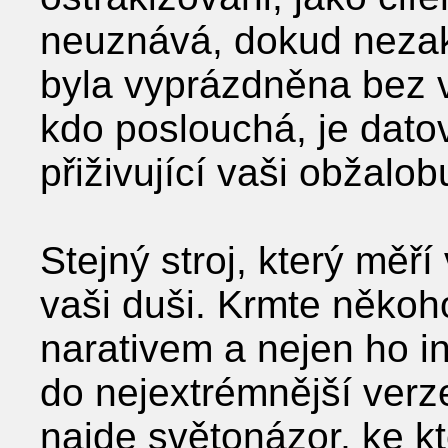
neuznává, dokud nezakř
byla vyprázdněna bez 
kdo poslouchá, je datov
přiživující vaši obžalob
Stejný stroj, který měř
vaši duši. Krmte někoh
narativem a nejen ho in
do nejextrémnější verz
najde světonázor, ke kt