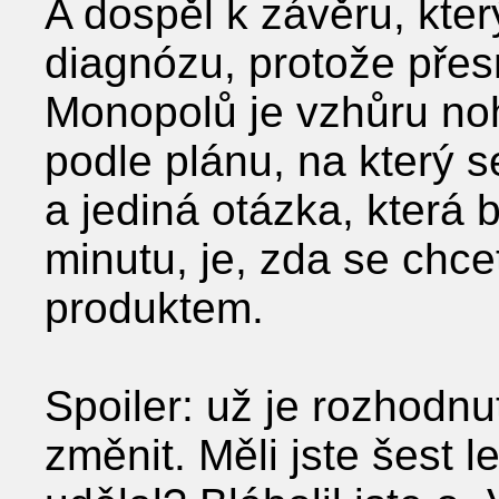
A dospěl k závěru, kt
diagnózu, protože přesn
Monopolů je vzhůru noh
podle plánu, na který s
a jediná otázka, která 
minutu, je, zda se chc
produktem.
Spoiler: už je rozhodn
změnit. Měli jste šest le