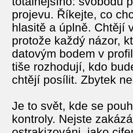
totálnějšího: svobodu 
projevu. Říkejte, co ch
hlasitě a úplně. Chtěj
protože každý názor, kte
datovým bodem v profilu
tiše rozhodují, kdo bude
chtějí posílit. Zbytek n
Je to svět, kde se pouh
kontroly. Nejste zakázá
ostrakizováni, jako cife