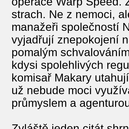
operace Warp Speed. Z
strach. Ne z nemoci, a
manažeři společností 
vyjadřují znepokojení 
pomalým schvalováním
kdysi spolehlivých reg
komisař Makary utahují
už nebude moci využíva
průmyslem a agenturou
Zvláště jeden citát shr