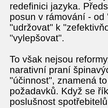
redefinici jazyka. Předs
posun v rámování - od "
"udržovat" k "zefektivňo
"vylepšovat".
To však nejsou reformy
narativní praní špinav
"účinnost", znamená t
požadavků. Když se řík
poslušnost spotřebitelů