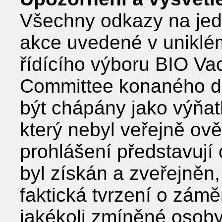
Všechny odkazy na jedn
akce uvedené v uniklé
řídícího výboru BIO Va
Committee konaného d
být chápány jako výňat
který nebyl veřejně ov
prohlášení představují
byl získán a zveřejněn
faktická tvrzení o zám
jakékoli zmíněné osoby