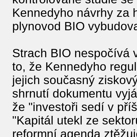
Kennedyho návrhy za h
plynovod BIO vybudov
Strach BIO nespočívá v
to, že Kennedyho regul
jejich současný ziskov
shrnutí dokumentu vyjá
že "investoři sedí v pří
"Kapitál utekl ze sekt
reformní agenda ztěžu