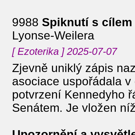
9988
Spiknutí s cílem
Lyonse-Weilera
[ Ezoterika ] 2025-07-07
Zjevně uniklý zápis na
asociace uspořádala v 
potvrzení Kennedyho 
Senátem. Je vložen níž
Upozornění a vysvětl