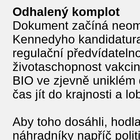
Odhalený komplot
Dokument začíná neomal
Kennedyho kandidatura
regulační předvídateln
životaschopnost vakci
BIO ve zjevně uniklém
čas jít do krajnosti a l
Aby toho dosáhli, hodl
náhradníky napříč poli