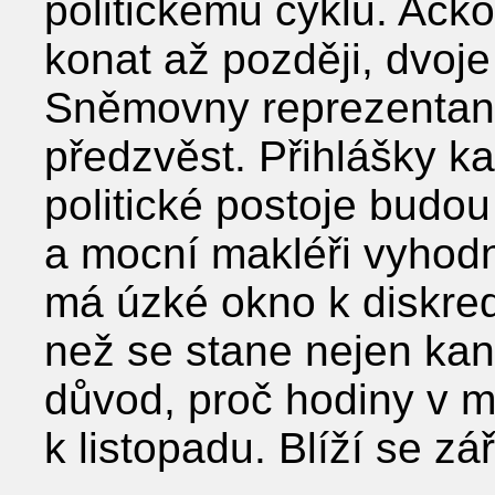
politickému cyklu. Ačko
konat až později, dvoje
Sněmovny reprezentant
předzvěst. Přihlášky k
politické postoje budou
a mocní makléři vyhodn
má úzké okno k diskred
než se stane nejen kand
důvod, proč hodiny v 
k listopadu. Blíží se zář