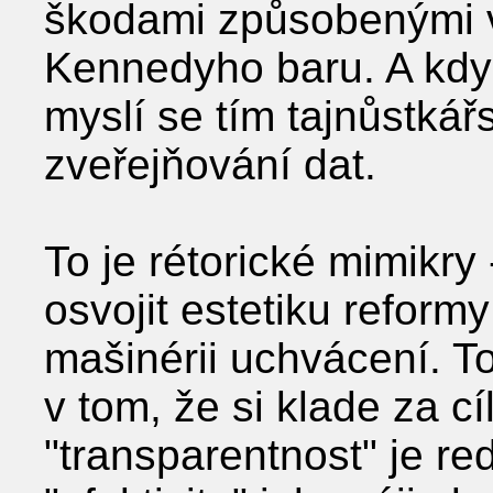
škodami způsobenými 
Kennedyho baru. A když
myslí se tím tajnůstkář
zveřejňování dat.
To je rétorické mimikry 
osvojit estetiku reform
mašinérii uchvácení. T
v tom, že si klade za c
"transparentnost" je re