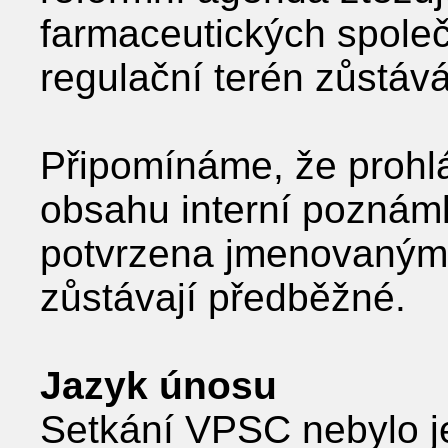
farmaceutických společno
regulační terén zůstává
Připomínáme, že prohlá
obsahu interní poznámk
potvrzena jmenovanými
zůstávají předběžné.
Jazyk únosu
Setkání VPSC nebylo je