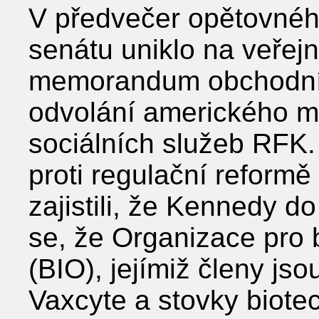
V předvečer opětovné
senátu uniklo na veřej
memorandum obchodních
odvolání amerického mi
sociálních služeb RFK. 
proti regulační reformě 
zajistili, že Kennedy d
se, že Organizace pro 
(BIO), jejímiž členy js
Vaxcyte a stovky biotec