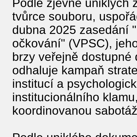
Podle zjevně uniklých
tvůrce souboru, uspořá
dubna 2025 zasedání "Ř
očkování" (VPSC), jehož
brzy veřejně dostupné 
odhaluje kampaň strat
institucí a psychologi
institucionálního klamu
koordinovanou sabotáž