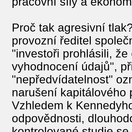
pracovní síly a ekonom
Proč tak agresivní tlak
provozní ředitel společ
"investoři prohlásili, ž
vyhodnocení údajů", p
"nepředvídatelnost" oz
narušení kapitálového p
Vzhledem k Kennedyho
odpovědnosti, dlouhod
kontrolované studie se