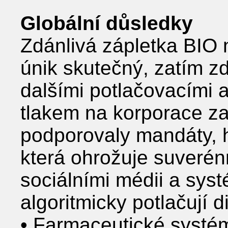
Globální důsledky
Zdánlivá zápletka BIO 
únik skutečný, zatím zd
dalšími potlačovacími a
tlakem na korporace z
podporovaly mandáty,
která ohrožuje suverénn
sociálními médii a syst
algoritmicky potlačují d
• Farmaceutické systé