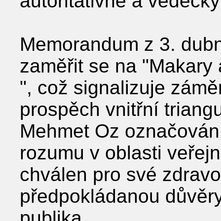
autoritativně a vědeck
Memorandum z 3. dubn
zaměřit se na "Makary 
", což signalizuje zámě
prospěch vnitřní triang
Mehmet Oz označován z
rozumu v oblasti veřejn
chválen pro své zdravo
předpokládanou důvěry
publika.