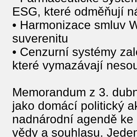
ESG, které odměňují n
• Harmonizace smluv W
suverenitu
• Cenzurní systémy zal
které vymazávají neso
Memorandum z 3. dubn
jako domácí politický a
nadnárodní agendě ke 
vědy a souhlasu. Jeden