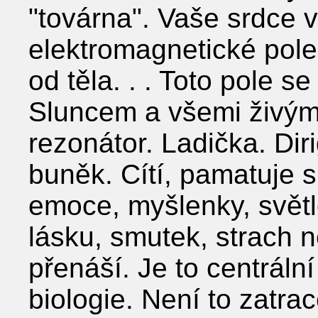
"továrna". Vaše srdce vy
elektromagnetické pole
od těla. . . Toto pole s
Sluncem a všemi živými
rezonátor. Ladička. Di
buněk. Cítí, pamatuje si
emoce, myšlenky, světlo
lásku, smutek, strach n
přenáší. Je to centráln
biologie. Není to zatrac