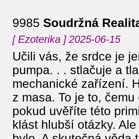
9985
Soudržná Realit
[ Ezoterika ] 2025-06-15
Učili vás, že srdce je 
pumpa. . . stlačuje a tla
mechanické zařízení. 
z masa. To je to, čemu c
pokud uvěříte této primi
klást hlubší otázky. Ale
bylo. A skutečná věda 