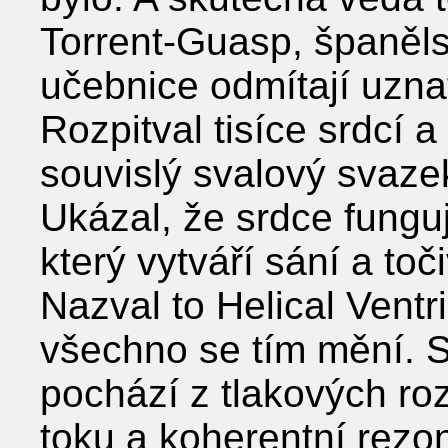
Torrent-Guasp, španělsk
učebnice odmítají uznat
Rozpitval tisíce srdcí a 
souvislý svalový svazek
Ukázal, že srdce funguj
který vytváří sání a toč
Nazval to Helical Ventr
všechno se tím mění. 
pochází z tlakových ro
toku a koherentní rezo