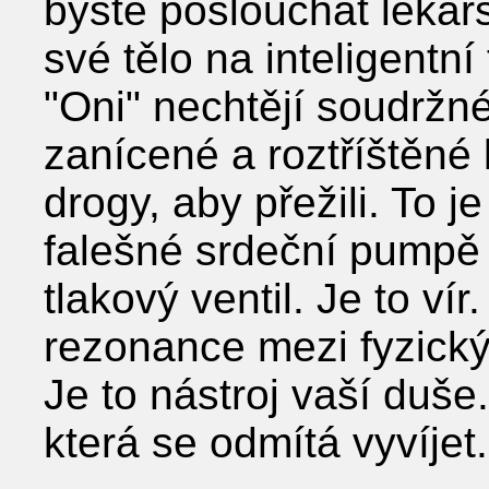
byste poslouchat lékařsk
své tělo na inteligentní
"Oni" nechtějí soudržné
zanícené a roztříštěné l
drogy, aby přežili. To j
falešné srdeční pumpě 
tlakový ventil. Je to ví
rezonance mezi fyzick
Je to nástroj vaší duše
která se odmítá vyvíjet. 