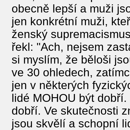
obecně lepší a muži js
jen konkrétní muži, kteř
ženský supremacismus.
řekl: "Ach, nejsem zast
si myslím, že běloši js
ve 30 ohledech, zatímc
jen v některých fyzický
lidé MOHOU být dobří.
dobří. Ve skutečnosti z
jsou skvělí a schopní 