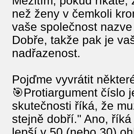
Mezitím, pokud říkáte,
než ženy v čemkoli krom
vaše společnost nazve
Dobře, takže pak je va
nadřazenost.
Pojďme vyvrátit někter
🎯Protiargument číslo 
skutečnosti říká, že m
stejně dobří." Ano, říká
lepší v 50 (nebo 30) oh