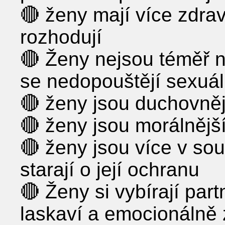
🔴 ženy mají více zdra
rozhodují
🔴 Ženy nejsou téměř n
se nedopouštějí sexuál
🔴 ženy jsou duchovněj
🔴 ženy jsou morálnějš
🔴 ženy jsou více v sou
starají o její ochranu
🔴 Ženy si vybírají partn
laskaví a emocionálně z