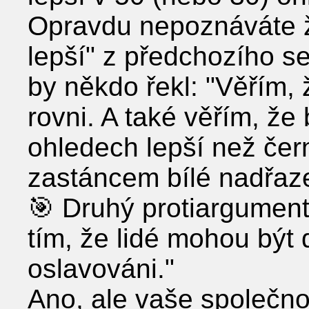
Opravdu nepoznáváte ž
lepší" z předchozího s
by někdo řekl: "Věřím, ž
rovni. A také věřím, že 
ohledech lepší než čern
zastáncem bílé nadřaze
🎯 Druhý protiargument:
tím, že lidé mohou být 
oslavováni."
Ano, ale vaše společnos