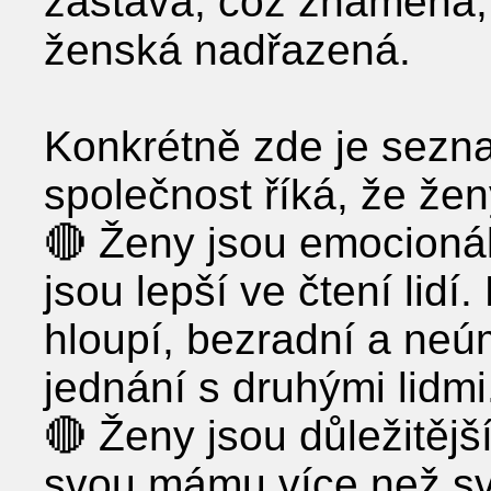
zastává, což znamená, 
ženská nadřazená.
Konkrétně zde je sezn
společnost říká, že žen
🔴 Ženy jsou emocionál
jsou lepší ve čtení lid
hloupí, bezradní a neúm
jednání s druhými lidmi
🔴 Ženy jsou důležitějš
svou mámu více než své