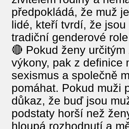
předpokládá, že muž je 
lidé, kteří tvrdí, že jso
tradiční genderové role,
🔴 Pokud ženy určitým
výkony, pak z definice 
sexismus a společně 
pomáhat. Pokud muži po
důkaz, že buď jsou muži
podstaty horší než ženy
hloupá rozhodnutí a mě