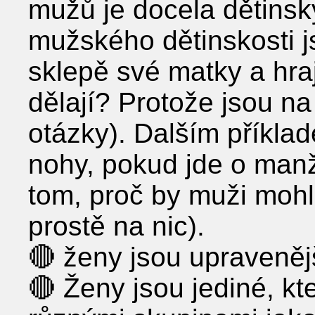
mužů je docela dětinsk
mužského dětinskosti js
sklepě své matky a hraj
dělají? Protože jsou na
otázky). Dalším příkla
nohy, pokud jde o manž
tom, proč by muži mohl
prostě na nic).
🔴 ženy jsou upraveněj
🔴 Ženy jsou jediné, kt