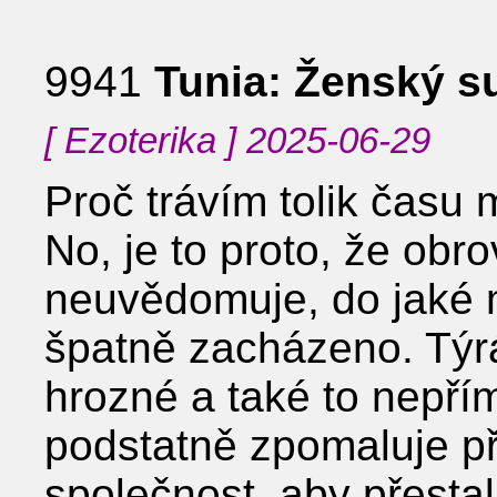
9941
Tunia: Ženský 
[ Ezoterika ] 2025-06-29
Proč trávím tolik času
No, je to proto, že obro
neuvědomuje, do jaké 
špatně zacházeno. Týrá
hrozné a také to nepří
podstatně zpomaluje p
společnost, aby přestala