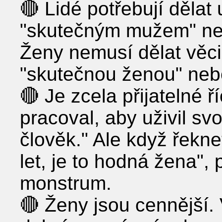
🔴 Lidé potřebují dělat u
"skutečným mužem" ne
Ženy nemusí dělat věci
"skutečnou ženou" neb
🔴 Je zcela přijatelné ří
pracoval, aby uživil svo
člověk." Ale když řeknet
let, je to hodná žena", 
monstrum.
🔴 Ženy jsou cennější. 