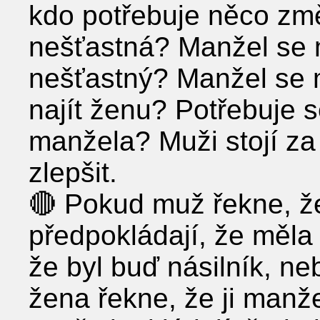
kdo potřebuje něco změ
nešťastná? Manžel se 
nešťastný? Manžel se
najít ženu? Potřebuje s
manžela? Muži stojí za 
zlepšit.
🔴 Pokud muž řekne, že
předpokládají, že měla 
že byl buď násilník, n
žena řekne, že ji manžel