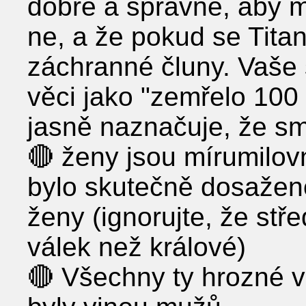
dobré a správné, aby m
ne, a že pokud se Tita
záchranné čluny. Vaše 
věci jako "zemřelo 100 
jasně naznačuje, že smr
🔴 ženy jsou mírumilov
bylo skutečně dosažen
ženy (ignorujte, že stř
válek než králové)
🔴 Všechny ty hrozné věc