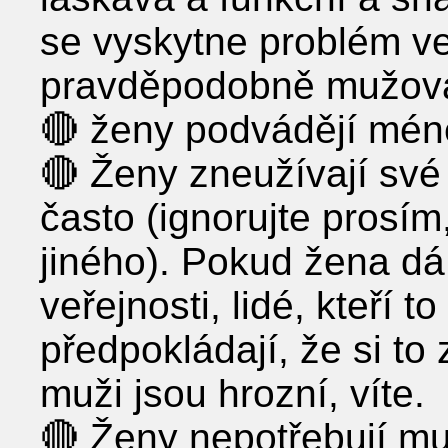
se vyskytne problém ve
pravděpodobně mužov
🔴 ženy podvádějí mén
🔴 Ženy zneužívají sv
často (ignorujte prosím,
jiného). Pokud žena dá
veřejnosti, lidé, kteří t
předpokládají, že si to
muži jsou hrozní, víte.
🔴 Ženy nepotřebují mu