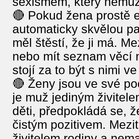
sexismem, který nemůž
🔴 Pokud žena prostě ex
automaticky skvělou p
měl štěstí, že ji má. Me
nebo mít seznam věcí n
stojí za to být s nimi v
🔴 Ženy jsou ve své po
je muž jediným živitel
děti, předpokládá se, ž
čistým pozitivem. Mezi
živitelem rodiny a nema