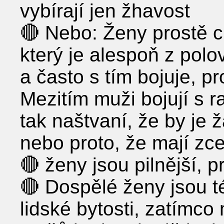
vybírají jen žhavost
🔴 Nebo: Ženy prostě ch
který je alespoň z polov
a často s tím bojuje, p
Mezitím muži bojují s 
tak naštvaní, že by je
nebo proto, že mají zce
🔴 ženy jsou pilnější, p
🔴 Dospělé ženy jsou t
lidské bytosti, zatímc