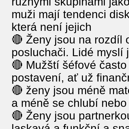
různými skupinami jako
muži mají tendenci disk
která není jejich
🔴 Ženy jsou na rozdíl
posluchači. Lidé myslí 
🔴 Mužští šéfové často
postavení, ať už finan
🔴 ženy jsou méně mate
a méně se chlubí nebo
🔴 Ženy jsou partnerkou
laskavá a funkční a sna