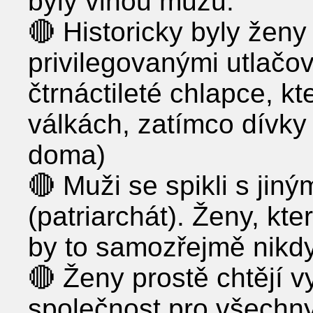
byly vinou mužů.
🔴 Historicky byly ženy
privilegovanými utlačova
čtrnáctileté chlapce, kt
válkách, zatímco dívky
doma)
🔴 Muži se spikli s jin
(patriarchát). Ženy, kt
by to samozřejmě nikdy
🔴 Ženy prostě chtějí 
společnost pro všechny.