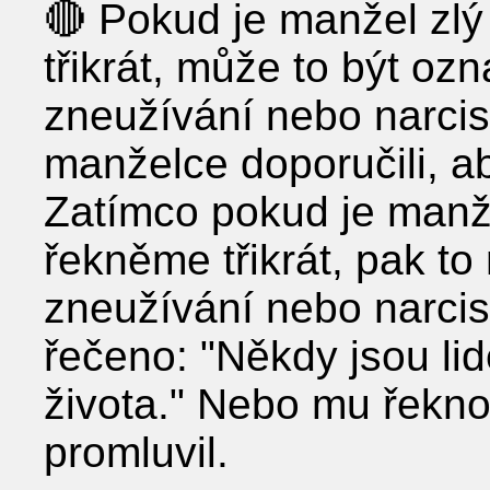
🔴 Pokud je manžel zl
třikrát, může to být oz
zneužívání nebo narcis
manželce doporučili, a
Zatímco pokud je manž
řekněme třikrát, pak to
zneužívání nebo narci
řečeno: "Někdy jsou lidé
života." Nebo mu řeknou
promluvil.