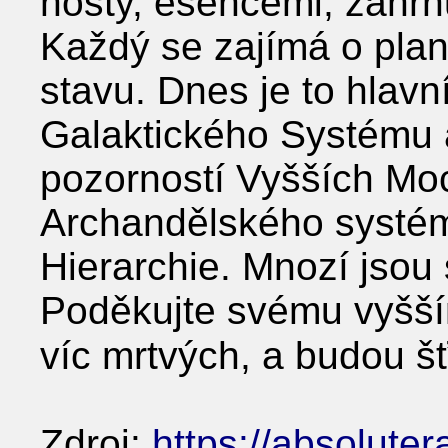
hosty, esencemi, zahrnu
Každý se zajímá o plan
stavu. Dnes je to hlavn
Galaktického Systému 
pozorností Vyšších Mo
Archandělského systému
Hierarchie. Mnozí jsou 
Poděkujte svému vyšší
víc mrtvých, a budou š
Zdroj:
https://absoluter