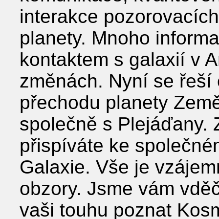
interakce pozorovacích
planety. Mnoho informa
kontaktem s galaxií v 
změnách. Nyní se řeší 
přechodu planety Zem
společně s Plejáďany. 
přispíváte ke společném
Galaxie. Vše je vzáje
obzory. Jsme vám vděčn
vaši touhu poznat Kosmo