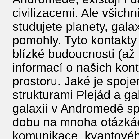
civilizacemi. Ale všich
studujete planety, gal
pomohly. Tyto kontakty 
blízké budoucnosti (až 
informací o našich kon
prostoru. Jaké je spoj
strukturami Plejád a g
galaxií v Andromedě sp
dobu na mnoha otázkác
komunikace, kvantovéh