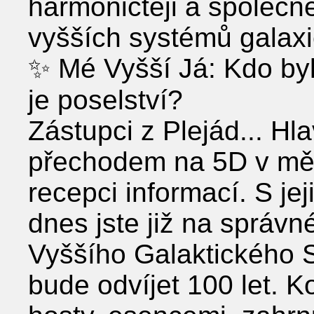
harmoničtěji a společ
vyšších systémů galaxi
✨ Mé Vyšší Já: Kdo by
je poselství?
Zástupci z Plejád... Hl
přechodem na 5D v měk
recepci informací. S je
dnes jste již na správn
Vyššího Galaktického 
bude odvíjet 100 let.