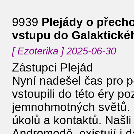
9939
Plejády o přech
vstupu do Galaktick
[ Ezoterika ] 2025-06-30
Zástupci Plejád
Nyní nadešel čas pro p
vstoupili do této éry p
jemnohmotných světů. 
úkolů a kontaktů. Našli 
Andromedě, existují i da