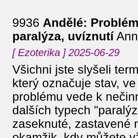
9936
Andělé: Problém
paralýza, uvíznutí
Ann
[ Ezoterika ] 2025-06-29
Všichni jste slyšeli ter
který označuje stav, ve
problému vede k nečin
dalších typech "paralýz"
zaseknuté, zastavené 
okamžik, kdy můžete v