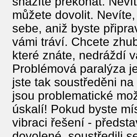
snažíte překonat. Nevít
můžete dovolit. Nevíte,
sebe, aniž byste připrav
vámi tráví. Chcete zhub
které znáte, nedráždí 
Problémová paralýza je
jste tak soustředěni na
jsou problematické mo
úskalí! Pokud byste mís
vibraci řešení - předst
dovolené, soustředili se 