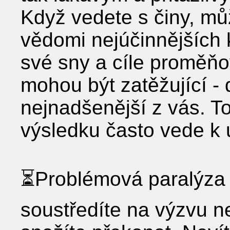
Když vedete s činy, mů
vědomi nejúčinnějších 
své sny a cíle proměňo
mohou být zatěžující - 
nejnadšenější z vás. T
výsledku často vede k u
⏳Problémová paralýza n
soustředíte na výzvu n