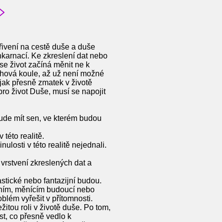
řivení na cestě duše a duše
nkarnací. Ke zkreslení dat nebo
se život začíná měnit ne k
něhová koule, až už není možné
 jak přesně zmatek v životě
ro život Duše, musí se napojit
ude mít sen, ve kterém budou
 této realitě.
losti v této realitě nejednali.
 vrstvení zkreslených dat a
tastické nebo fantazijní budou.
ivením, měnícím budoucí nebo
oblém vyřešit v přítomnosti.
žitou roli v životě duše. Po tom,
st, co přesně vedlo k