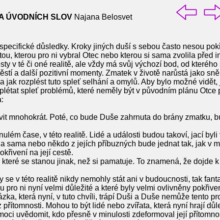
A ÚVODNÍCH SLOV
Najana Belosvet
specifické důsledky. Kroky jiných duší s sebou často nesou pok
ou, kterou pro ni vybral Otec nebo kterou si sama zvolila před i
y v té či oné realitě, ale vždy má svůj výchozí bod, od kterého 
těstí a další pozitivní momenty. Zmatek v životě narůstá jako s
a jak rozplést tuto spleť selhání a omylů. Aby bylo možné vidět,
plétat spleť problémů, které neměly být v původním plánu Otce p
a:
vit mnohokrát. Poté, co bude Duše zahrnuta do brány zmatku, b
ém čase, v této realitě. Lidé a události budou takoví, jací byli v
 sama nebo někdo z jejích příbuzných bude jednat tak, jak v minu
řivení na její cestě.
 které se stanou jinak, než si pamatuje. To znamená, že dojde k
y se v této realitě nikdy nemohly stát ani v budoucnosti, tak fan
ou pro ni nyní velmi důležité a které byly velmi ovlivněny pokř
zka, která nyní, v tuto chvíli, trápí Duši a Duše nemůže tento pr
řítomnosti. Mohou to být lidé nebo zvířata, která nyní hrají důle
moci uvědomit, kdo přesně v minulosti zdeformoval její přítomno