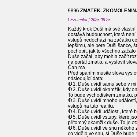
9896
ZMATEK. ZKOMOLENIN
[ Ezoterika ] 2025-06-25
Každý krok Duší má své vlastní 
dostává budoucnost, která není t
vstupů nedochází na začátku cest
lepšímu, ale bere Duši šance, š
pochopit, jak to všechno začalo 
Duše začal, aby mohla začít roz
na portál zmatku a vyslovit slov
Čan ma
Před spaním musíte slova vyslo
následující data:
🛑1. Duše uvidí samu sebe v minul
🛑2. Duše uvidí okamžik, kdy ona
To bude východiskem zmatku, pok
🛑3. Duše uvidí mnoho událostí,
vstupů na tuto realitu.
🛑4. Duše uvidí události, které b
🛑5. Duše uvidí vstupy, které js
přítomný okamžik duše. To je otá
🛑6. Duše uvidí ve snu někoho z p
co viděla ve snu, si Duše bude 