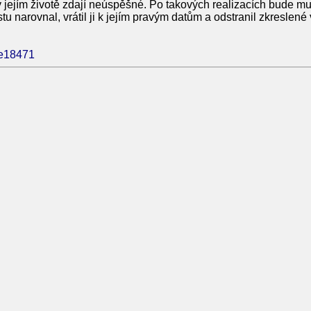
 jejím životě zdají neúspěšné. Po takových realizacích bude mus
tu narovnal, vrátil ji k jejím pravým datům a odstranil zkreslené 
cle18471