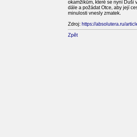
okamžikům, které se nyní Duši v
dále a požádat Otce, aby její ces
minulosti vnesly zmatek.
Zdroj:
https://absolutera.ru/arti
Zpět