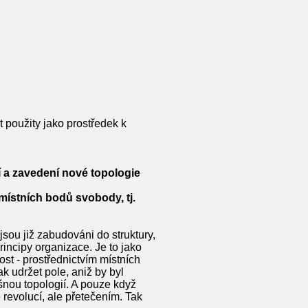
 použity jako prostředek k
 a zavedení nové topologie
místních bodů svobody, tj.
 jsou již zabudováni do struktury,
rincipy organizace. Je to jako
st - prostřednictvím místních
ak udržet pole, aniž by byl
šnou topologií. A pouze když
evolucí, ale přetečením. Tak