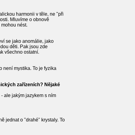
ickou harmonii v těle, ne "při
nosti. Mluvíme o obnově
je mohou nést.
ví se jako anomálie, jako
udou děti. Pak jsou zde
Pak všechno ostatní.
 není mystika. To je fyzika
onických zařízeních? Nějaké
lu - ale jakým jazykem s ním
ě jednat o "drahé" krystaly. To