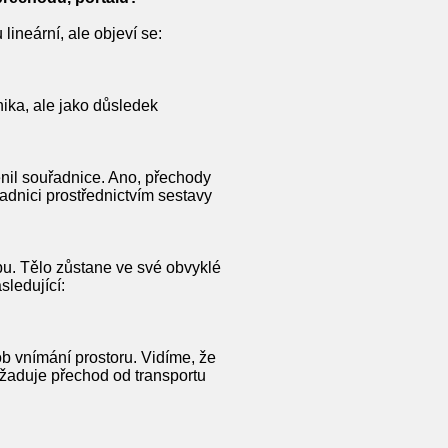
lineární, ale objeví se:
nika, ale jako důsledek
ěnil souřadnice. Ano, přechody
řadnici prostřednictvím sestavy
u. Tělo zůstane ve své obvyklé
sledující:
ob vnímání prostoru. Vidíme, že
yžaduje přechod od transportu