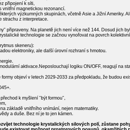
 připojení k síti,
s vnitřní magnetickou rezonancí.
některých výzkumných skupinách, včetně Asie a Jižní Ameriky. Ale 
e strachu z interpretace.
my" připraveny. Na planetě jich není více než 144. Dosud jich b
rystalické technologie se začnou vynořovat na povrch kolektivn
 rytmus skeneru):
dou elektroniky, ale další úrovní rozhraní s hmotou.
nergie.
í, modulární aktivace.Neposlouchají logiku ON/OFF, reagují na s
formy objeví v letech 2029-2033 za předpokladu, že budou exis
045+.
a přechod k myšlení "být formou",
em,
í na základě vnitřního vnímání, nejen matematiky.
vědy a duše. Bez ní je to jen kámen.
víjet technologie krystalických silových polí, zůstane pohyb
 bude existovat možnost prostorových posunů, okamžitých 