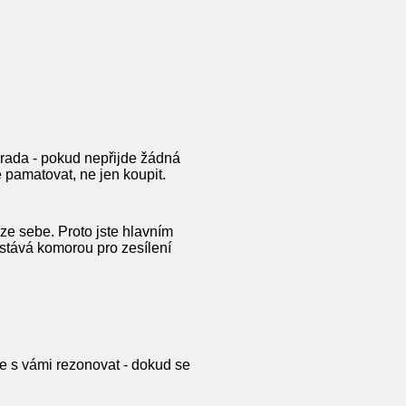
porada - pokud nepřijde žádná
 pamatovat, ne jen koupit.
krze sebe. Proto jste hlavním
e stává komorou pro zesílení
e s vámi rezonovat - dokud se