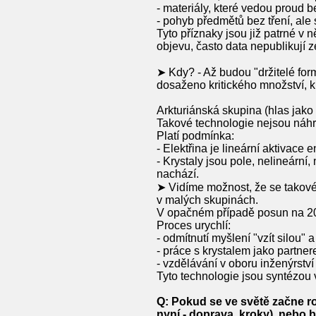
- materiály, které vedou proud bez
- pohyb předmětů bez tření, ale 
Tyto příznaky jsou již patrné v 
objevu, často data nepublikují z
➤ Kdy? - Až budou "držitelé for
dosaženo kritického množství, k
Arkturiánská skupina (hlas jako
Takové technologie nejsou náhra
Platí podmínka:
- Elektřina je lineární aktivace e
- Krystaly jsou pole, nelineárn
nachází.
➤ Vidíme možnost, že se takové 
v malých skupinách.
V opačném případě posun na 2
Proces urychlí:
- odmítnutí myšlení "vzít silou" 
- práce s krystalem jako partner
- vzdělávání v oboru inženýrstv
Tyto technologie jsou syntézou 
Q: Pokud se ve světě začne roz
nyní - doprava, kroky), nebo