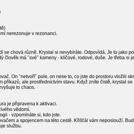
)
tě)
omí nerezonuje v rezonanci.
idí se chová různě. Krystal si nevybíráte. Odpovídá. Je to jako 
 člověk má "své" kameny - klíčové, rodové, duše. Je třeba si je
ovač. On "netvoří" pole, on nese to, co jste do prostoru vložili s
 příkazů, ale prostřednictvím stavu. Když zníte čistě, krystal s
zvyšuje to chaos.
tura je připravena k aktivaci.
živého vědomí.
gii - vzpomínáte si, kdo jste.
lovačem a spojencem na této cestě. Křišťál vám neposlouží. Bud
je službu.