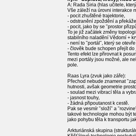
A: Rada Siria (hlas učitele, kte
Vše záleží na úrovni interakce m
- pocit zhuštěné trajektorie,
- odstranění zpoždění a překáže
- pocit, jako by se "prostor při
To je již začátek změny topologi
stabilního naladění Vědomí + kry
- není to "portál", který se otevř
- člověk bude schopen přejít do 
Tento efekt lze přirovnat k pos
mezi portály jsou možné, ale neb
pole.
Raas Lyra (zvuk jako záře):
Přechod nebude znamenat "zapnu
hutnosti, avšak geometrie prost
- soulad mezi vibrací těla a vy
- jasnost touhy,
- žádná připoutanost k cestě.
Pak se vesmír "složí" a "rozvin
takové technologie mohou být t
jako pohybu těla k transportu j
Arkturiánská skupina (strukturáln
Křišťálové technologie poskytují