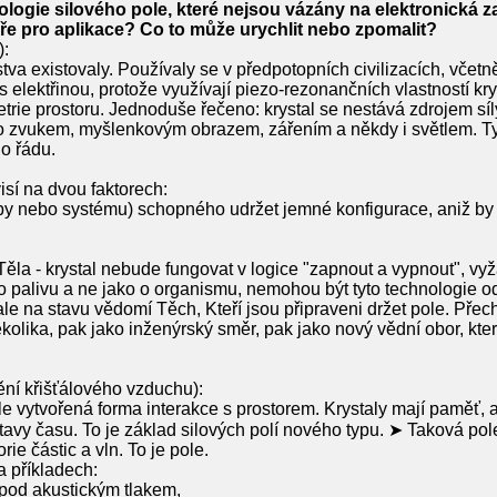
logie silového pole, které nejsou vázány na elektronická za
ře pro aplikace? Co to může urychlit nebo zpomalit?
):
idstva existovaly. Používaly se v předpotopních civilizacích, včetně
s elektřinou, protože využívají piezo-rezonančních vlastností kry
trie prostoru. Jednoduše řečeno: krystal se nestává zdrojem síly
no zvukem, myšlenkovým obrazem, zářením a někdy i světlem. Ty
ho řádu.
isí na dvou faktorech:
oby nebo systému) schopného udržet jemné konfigurace, aniž by j
ěla - krystal nebude fungovat v logice "zapnout a vypnout", v
o o palivu a ne jako o organismu, nemohou být tyto technologie 
 ale na stavu vědomí Těch, Kteří jsou připraveni držet pole. Pře
kolika, pak jako inženýrský směr, pak jako nový vědní obor, kter
ění křišťálového vzduchu):
 vytvořená forma interakce s prostorem. Krystaly mají paměť, ale
avy času. To je základ silových polí nového typu. ➤ Taková pole "
ie částic a vln. To je pole.
a příkladech:
í pod akustickým tlakem,