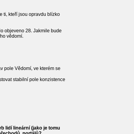
ti, kteří jsou opravdu blízko
ylo objeveno 28. Jakmile bude
ího vědomí.
tav pole Vědomí, ve kterém se
tovat stabilní pole konzistence
 lidí lineární (jako je tomu
přechodů, portálů?