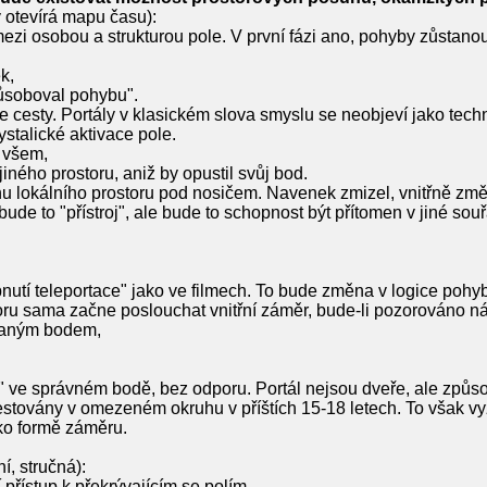
rý otevírá mapu času):
ezi osobou a strukturou pole. V první fázi ano, pohyby zůstanou 
k,
způsoboval pohybu".
e cesty. Portály v klasickém slova smyslu se neobjeví jako tech
stalické aktivace pole.
e všem,
jiného prostoru, aniž by opustil svůj bod.
unu lokálního prostoru pod nosičem. Navenek zmizel, vnitřně zm
ude to "přístroj", ale bude to schopnost být přítomen v jiné sou
tí teleportace" jako ve filmech. To bude změna v logice pohyb
oru sama začne poslouchat vnitřní záměr, bude-li pozorováno ná
braným bodem,
e" ve správném bodě, bez odporu. Portál nejsou dveře, ale způs
estovány v omezeném okruhu v příštích 15-18 letech. To však v
ako formě záměru.
í, stručná):
 přístup k překrývajícím se polím.