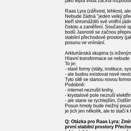
jako teplá voda začíná rozpouště
Raas Lyra (zářivost, lehkost, ale 
Nebude žádná "jeden velký přech
kteří shromáždili své vnitřní já
čistotu a zaměření. Současné sp
bodů Jasnosti se začnou přepiso
stabilní přechodové prostory (ja
posunu ve vnímání.
Arkturiánská skupina (s inženýrs
Hlavní transformace se nebude od
To je:
- staré formy (státy, instituce, s
- ale budou existovat nové nevi
Tyto sítě se stanou novou formo
Podobně:
- internet nezrušil knihy,
- krystalové pole nezruší elektři
- ale stane se rychlejším, čistš
Posun hmoty bude možný pouze v
je jich jen několik, ale to stačí
Q: Otázka pro Raas Lyra: Zmíni
první stabilní prostory Přechod