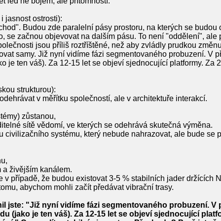
t led ne bojem, ale přítomností.
i jasnost ostrosti):
od". Budou zde paralelní pásy prostoru, na kterých se budou odv
dro, se začnou objevovat na dalším pásu. To není "oddělení", ale 
olečnosti jsou příliš roztříštěné, než aby zvládly prudkou změn
vat samy. Již nyní vidíme fázi segmentovaného probuzení. V příš
ko je ten váš). Za 12-15 let se objeví sjednocující platformy. Za
kou strukturou):
ehrávat v měřítku společností, ale v architektuře interakcí.
ystémy) zůstanou,
ditelné sítě vědomí, ve kterých se odehrává skutečná výměna.
u civilizačního systému, který nebude nahrazovat, ale bude se 
nu,
ím a živějším kanálem.
 případě, že budou existovat 3-5 % stabilních jader držících N
 k tomu, abychom mohli začít předávat vibrační trasy.
l jste: "Již nyní vidíme fázi segmentovaného probuzení. V př
u (jako je ten váš). Za 12-15 let se objeví sjednocující platf