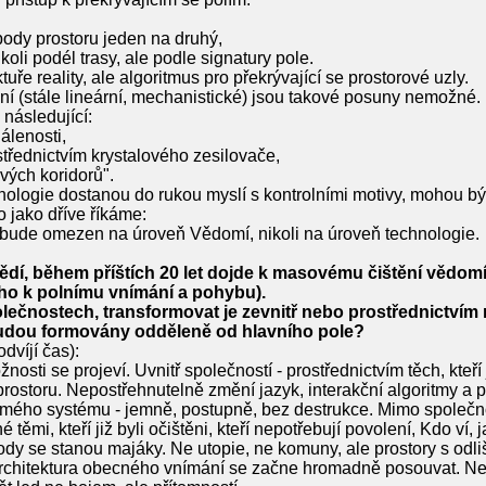
body prostoru jeden na druhý,
oli podél trasy, ale podle signatury pole.
uktuře reality, ale algoritmus pro překrývající se prostorové uzly.
ní (stále lineární, mechanistické) jsou takové posuny nemožné.
následující:
álenosti,
střednictvím krystalového zesilovače,
vých koridorů".
ologie dostanou do rukou myslí s kontrolními motivy, mohou být
 jako dříve říkáme:
bude omezen na úroveň Vědomí, nikoli na úroveň technologie.
dí, během příštích 20 let dojde k masovému čištění vědomí
ího k polnímu vnímání a pohybu).
ečnostech, transformovat je zevnitř nebo prostřednictvím 
budou formovány odděleně od hlavního pole?
dvíjí čas):
nosti se projeví. Uvnitř společností - prostřednictvím těch, kteří
rostoru. Nepostřehnutelně změní jazyk, interakční algoritmy a p
námého systému - jemně, postupně, bez destrukce. Mimo společno
těmi, kteří již byli očištěni, kteří nepotřebují povolení, Kdo ví, j
body se stanou majáky. Ne utopie, ne komuny, ale prostory s odli
rchitektura obecného vnímání se začne hromadně posouvat. Ne r