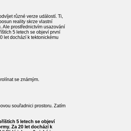
íjet různé verze událostí. Ti,
posun reality skrze vlastní
u. Ale prostřednictvím usazování
tích 5 letech se objeví první
 20 let dochází k tektonickému
prolínat se známým.
ovou souřadnici prostoru. Zatím
íštích 5 letech se objeví
ormy. Za 20 let dochází k