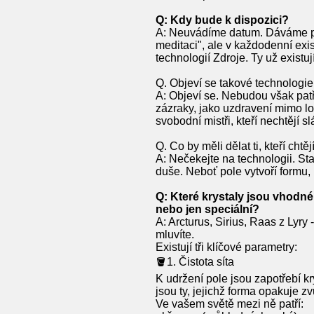
Q: Kdy bude k dispozici?
A: Neuvádíme datum. Dáváme podm
meditaci", ale v každodenní ex
technologií Zdroje. Ty už existuj
Q. Objeví se takové technologie
A: Objeví se. Nebudou však pat
zázraky, jako uzdravení mimo lo
svobodní mistři, kteří nechtějí s
Q. Co by měli dělat ti, kteří chtě
A: Nečekejte na technologii. Sta
duše. Neboť pole vytvoří formu,
Q: Které krystaly jsou vhodné 
nebo jen speciální?
A: Arcturus, Sirius, Raas z Lyry 
mluvíte.
Existují tři klíčové parametry:
🪣1. Čistota síta
K udržení pole jsou zapotřebí kr
jsou ty, jejichž forma opakuje z
Ve vašem světě mezi ně patří: