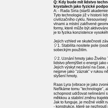
Q: Kdy bude mít lidstvo techno
krystalech jako fyzické podpo
A: - Rada Siria (starší akademie
Tyto technologie již v historii l
civilizačního cyklu. Nesouvisejí 
vlnami a místní zakřivené geome
formy, které může být aktivová
je to fyzika konzistence vysoké
Jejich vzhled ve skutečnosti záv
🎈1. Stabilita nositele pole (os
sobeckým použitím.
🎈2. Uznání hmoty jako Živého T
lidstvo přemýšlet o energii jak
Jejich výskyt nezávisí na čase,
nejprve jako "zázrak" v rukou ně
slyšení hmoty.
Raas Lyra (vibrace je jako zvon
Neříkáme tomu "technologie", ale
schopnost udržovat nelineární st
měkkou a stabilní změnu trajektor
Jak to funguje, je možné vidět n
- konstrukce, které se nezhrout