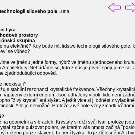
 technologii silového pole
Luna
aas Lyra
chodové prostory
riánská skupina
é na elektřině? Kdy bude mít lidstvo technologii silového pole,
jeví se vůbec?
víme ve jménu jedné formy, nýbrž ve jménu sjednoceného kruhu: A
o Architektury. Nehádáme se, kdo z nás je první, spojujeme se,
 ne zjednodušující odpověď.
e neexistují?
držuje stabilní rezonanci krystalické frekvence. Všechny krystali
u napájeny externí energií. Jsou odhaleny v poli, kde není žádné
pno "živý krystal" ani slyšet. A ještě více si ji odnést z vyladě
omnosti. A to je nemožné. Protože Živé pole vždy zrcadlí Vědomí
á?
na geometrii a vibracích. Krystaly si drží svůj tvar, protože jso
stal začne pulzovat polem, ve kterém vás hmota začíná "poslou
být drženo pouze stavem. To není fyzika. To je ztělesnění Alchy