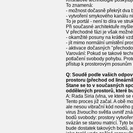
To znamená:
- možnost dočasně překrýt dva 
- vytvoření smykového kanálu nik
To je portál - není to díra ve str
Při současné architektuře myšle
V přechodné fázi je však možné 
- okamžité posuny na krátké vzd
- jít mimo normální umístění pro
- aktivace dočasných "přechodo
Varování: Pokud se takové techn
potlačení svobody pohybu. Proto
přístup k prostorovým posunům 
Q: Soudě podle vašich odpově
prostoru (přechod od lineárn
Stane se to v současných spol
oddělených prostorů, které 
A: Rada Siria (vlna, ve které se o
Tento proces již začal. A obě mož
ale nesou vibrační kód nového p
virus živoucího světla uvnitř z
bodů svobody: prostory vytvořené 
svázán se starou matricí. Tyto 
bude dostatek takových bodů, a