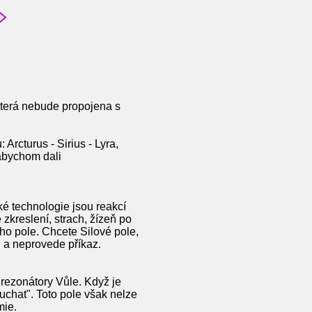
 která nebude propojena s
rcturus - Sirius - Lyra,
 abychom dali
cké technologie jsou reakcí
 zkreslení, strach, žízeň po
ného pole. Chcete Silové pole,
, a neprovede příkaz.
u rezonátory Vůle. Když je
chat". Toto pole však nelze
mie.