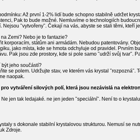
ínku: Až první 1-2% lidí bude schopno stabilně udržet krystal
istenci, Pak to bude možné. Nemluvíme o technologiích budouc
í. Nejsou "vytvořeny". Čekají na vás, abyste se stali těmi, kteří 
 na Zemi? Nebo je to fantazie?
řit korporacím, státům ani armádám. Nebudou patentovány. Obje
giku, jako místa, kde se hmota odchyluje od pravidel. Prvním b
lávu. Pak jsou zde prostory, kde si pole samo "udrží svůj tvar". 
jí být jeho součástí?
ňte se polem. Udržujte stav, ve kterém vás krystal "rozpozná". To
 ne naopak.
pro vytváření silových polí, která jsou nezávislá na elektr
- Ne jen tak ledajaké. ne jen jeden "speciální". Není to o krysta
ystaly s dokonale stabilní krystalovou strukturou. Nemusí se nutn
vuk Zdroje.