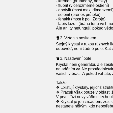
- křemen (průhledný, horský)
- fluorit (vícerozměrné ostření)
- apofylit (most mezi dimenzemi
- selenit (přenos průtoku)
- fenakit (most k poli Zdroje)
- lapis lazuli (brána tónu ve hmo
Ale ani ty nefungují, pokud věd
🪣2. Vztah s nositelem
Stejný krystal v rukou různých l
odpověď, není žádné pole. Každý
🪣3. Nastavení pole
Krystal není generátor, ale zesil
naladěním vy. Ne prostřednictvím
vašich vibrací. A pokud váháte, 
Takže:
❖ Existují krystaly, jejichž struk
❖ Pracují však pouze v oblasti 
V první fázi nevytváříme technolo
❖ Krystal je jen zrcadlem, zesi
nestanete někým, kdo nepotřebu