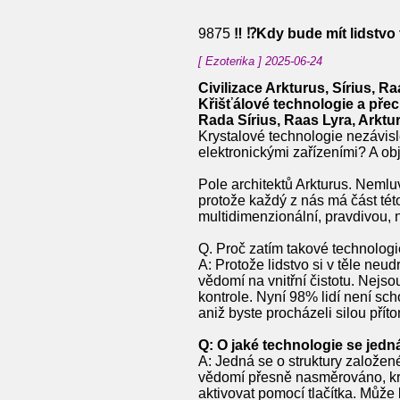
9875
‼️ ⁉️Kdy bude mít lidstvo
[ Ezoterika ] 2025-06-24
Civilizace Arkturus, Sírius, R
Křišťálové technologie a pře
Rada Sírius, Raas Lyra, Arktu
Krystalové technologie nezávisl
elektronickými zařízeními? A ob
Pole architektů Arkturus. Nemlu
protože každý z nás má část tét
multidimenzionální, pravdivou,
Q. Proč zatím takové technologi
A: Protože lidstvo si v těle neu
vědomí na vnitřní čistotu. Nejso
kontrole. Nyní 98% lidí není scho
aniž byste procházeli silou přít
Q: O jaké technologie se jedn
A: Jedná se o struktury založené 
vědomí přesně nasměrováno, kry
aktivovat pomocí tlačítka. Může 