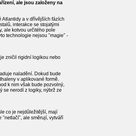
řízení, ale jsou založeny na
 Atlantidy a v dřívějších fázích
stalů, interakce se stojatými
, ale kotvou určitého pole
to technologie nejsou "magie" -
e zničil rigidní logikou nebo
yžaduje naladění. Dokud bude
odhaleny v aplikované formě.
chod k nim však bude pozvolný,
ý se nerodí z logiky, nýbrž ze
 co je nejdůležitější, mají
netlačí", ale směrují, vytváří