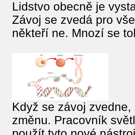
Lidstvo obecně je vys
Závoj se zvedá pro všec
někteří ne. Mnozí se t
Když se závoj zvedne, 
změnu. Pracovník světl
použít tyto nové nástr