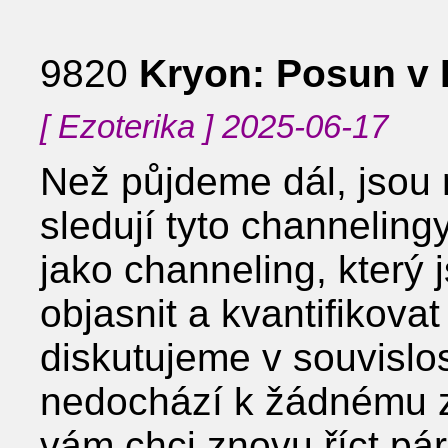
9820
Kryon: Posun v
[ Ezoterika ] 2025-06-17
Než půjdeme dál, jsou m
sledují tyto channeling
jako channeling, který 
objasnit a kvantifikovat
diskutujeme v souvislo
nedochází k žádnému zm
vám chci znovu říct pár