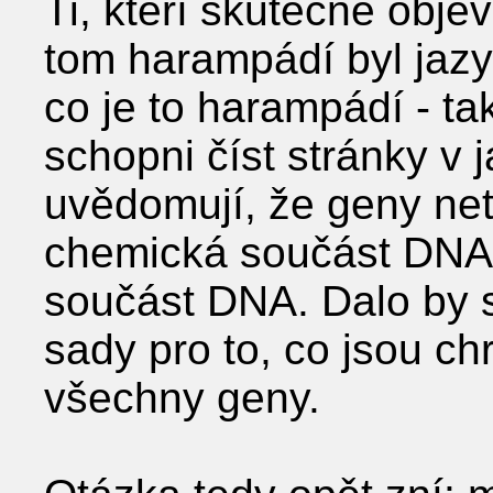
Ti, kteří skutečně objevi
tom harampádí byl jazy
co je to harampádí - ta
schopni číst stránky v 
uvědomují, že geny netv
chemická součást DNA,
součást DNA. Dalo by se
sady pro to, co jsou ch
všechny geny.