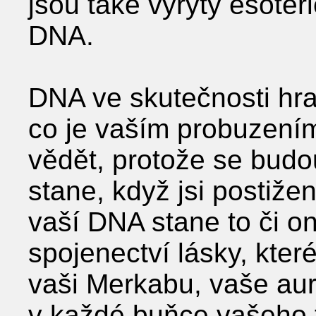
jsou také vyryty esoteri
DNA.
DNA ve skutečnosti hraj
co je vaším probuzením.
vědět, protože se budo
stane, když jsi postiže
vaší DNA stane to či on
spojenectví lásky, kter
vaši Merkabu, vaše aur
v každé buňce vašeho t