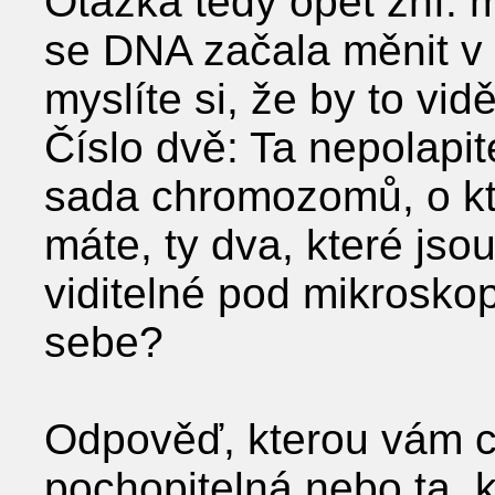
Otázka tedy opět zní:
se DNA začala měnit v
myslíte si, že by to vid
Číslo dvě: Ta nepolapit
sada chromozomů, o kte
máte, ty dva, které jso
viditelné pod mikrosk
sebe?
Odpověď, kterou vám c
pochopitelná nebo ta, 