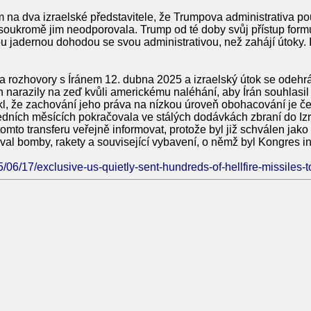
m na dva izraelské představitele, že Trumpova administrativa pou
soukromě jim neodporovala. Trump od té doby svůj přístup formu
vou jadernou dohodou se svou administrativou, než zahájí útoky.
a rozhovory s Íránem 12. dubna 2025 a izraelský útok se odehrá
 narazily na zeď kvůli americkému naléhání, aby Írán souhlasil
kl, že zachování jeho práva na nízkou úroveň obohacování je 
dních měsících pokračovala ve stálých dodávkách zbraní do Izr
omto transferu veřejně informovat, protože byl již schválen jak
noval bomby, rakety a související vybavení, o němž byl Kongres 
5/06/17/exclusive-us-quietly-sent-hundreds-of-hellfire-missiles-to