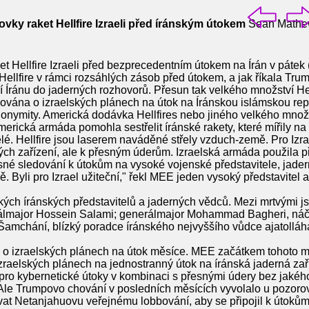
ovky raket Hellfire Izraeli před íránským útokem
Sean Mathe
et Hellfire Izraeli před bezprecedentním útokem na Írán v pátek
 Hellfire v rámci rozsáhlých zásob před útokem, a jak říkala Tru
í Íránu do jaderných rozhovorů. Přesun tak velkého množství H
mována o izraelských plánech na útok na Íránskou islámskou rep
onymity. Americká dodávka Hellfires nebo jiného velkého množs
rická armáda pomohla sestřelit íránské rakety, které mířily na I
elé. Hellfire jsou laserem naváděné střely vzduch-země. Pro Izra
ch zařízení, ale k přesným úderům. Izraelská armáda použila p
esné sledování k útokům na vysoké vojenské představitele, jadern
. Byli pro Izrael užiteční," řekl MEE jeden vysoký představitel
okých íránských představitelů a jaderných vědců. Mezi mrtvými js
rálmajor Hossein Salami; generálmajor Mohammad Bagheri, náč
í Šamchání, blízký poradce íránského nejvyššího vůdce ajatoll
 o izraelských plánech na útok měsíce. MEE začátkem tohoto mě
raelských plánech na jednostranný útok na íránská jaderná zaří
 pro kybernetické útoky v kombinaci s přesnými údery bez jaké
 Ale Trumpovo chování v posledních měsících vyvolalo u pozorov
vat Netanjahuovu veřejnému lobbování, aby se připojil k útokům