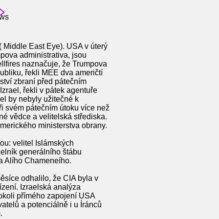
ws
 ( Middle East Eye). USA v úterý
mpova administrativa, jsou
ellfires naznačuje, že Trumpova
ubliku, řekli MEE dva američtí
tví zbraní před pátečním
zrael, řekli v pátek agentuře
el by nebyly užitečné k
ři svém pátečním útoku více než
é vědce a velitelská střediska.
 amerického ministerstva obrany.
ou: velitel Islámských
elník generálního štábu
áha Alího Chameneího.
síce odhalilo, že CIA byla v
zení. Izraelská analýza
hokoli přímého zapojení USA
atelů a potenciálně i u Íránců
.