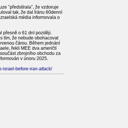
ze "předstírala", že vzdoruje
loval tak, že dal Íránu 60denní
 Izraelská média informovala o
l přesně o 61 dní později.
 s tím, že nebude obohacovat
červenou čárou. Během jednání
aele, řekli MEE dva američtí
o součást zbrojního obchodu za
informován v únoru 2025.
-israel-before-iran-attack/