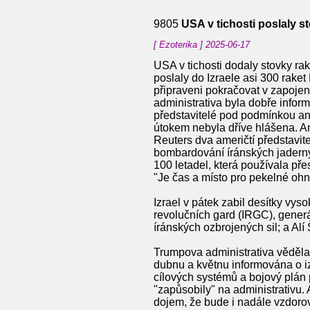
9805
USA v tichosti poslaly st
[ Ezoterika ] 2025-06-17
USA v tichosti dodaly stovky rak
poslaly do Izraele asi 300 raket
připraveni pokračovat v zapojen
administrativa byla dobře infor
představitelé pod podmínkou an
útokem nebyla dříve hlášena. Ame
Reuters dva američtí představit
bombardování íránských jaderný
100 letadel, která používala př
"Je čas a místo pro pekelné ohně
Izrael v pátek zabil desítky vys
revolučních gard (IRGC), gene
íránských ozbrojených sil; a Al
Trumpova administrativa věděla
dubnu a květnu informována o iz
cílových systémů a bojový plán
"zapůsobily" na administrativu.
dojem, že bude i nadále vzdoro