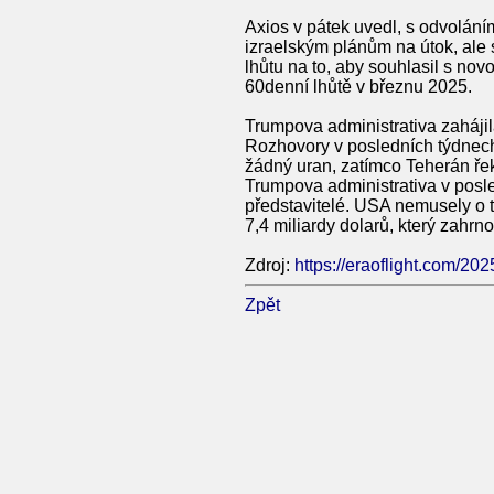
Axios v pátek uvedl, s odvolání
izraelským plánům na útok, ale 
lhůtu na to, aby souhlasil s no
60denní lhůtě v březnu 2025.
Trumpova administrativa zahájil
Rozhovory v posledních týdnech
žádný uran, zatímco Teherán ře
Trumpova administrativa v posle
představitelé. USA nemusely o t
7,4 miliardy dolarů, který zahr
Zdroj:
https://eraoflight.com/202
Zpět