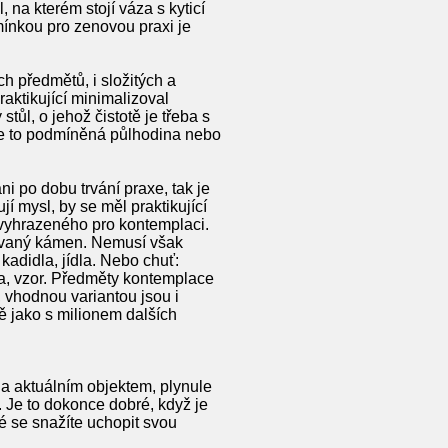
, na kterém stojí váza s kyticí
mínkou pro zenovou praxi je
ch předmětů, i složitých a
ktikující minimalizoval
stůl, o jehož čistotě je třeba s
, je to podmíněná půlhodina nebo
i po dobu trvání praxe, tak je
í mysl, by se měl praktikující
vyhrazeného pro kontemplaci.
ovaný kámen. Nemusí však
kadidla, jídla. Nebo chuť:
ra, vzor. Předměty kontemplace
, vhodnou variantou jsou i
ě jako s milionem dalších
ena aktuálním objektem, plynule
. Je to dokonce dobré, když je
é se snažíte uchopit svou