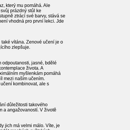
raz, který mu pomáhá. Ale
svůj prázdný stůl ke
stupně ztrácí své barvy, stává se
není vhodná pro první lekci. Jde
 také vítána. Zenové učení je o
ícího zlepšuje.
 odpoutanosti, jasné, bdělé
kontemplace života. A
 maximálním myšlenkám pomáhá
díl mezi naším učením.
 učení kombinovat, ale s
ní důležitosti takového
m a angažovaností. V životě
 jich má velmi málo. Víte, je