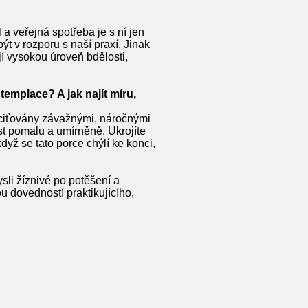
a veřejná spotřeba je s ní jen
 v rozporu s naší praxí. Jinak
í vysokou úroveň bdělosti,
templace? A jak najít míru,
pociťovány závažnými, náročnými
st pomalu a umírněně. Ukrojíte
dyž se tato porce chýlí ke konci,
sli žíznivé po potěšení a
u dovedností praktikujícího,