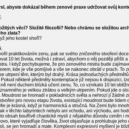
l, abyste dokázal během zenové praxe udržovat svůj kontem
.
ložitých věcí? Složité filozofii? Nebo chrámu se složitou arc
ého zlata?
yž jeho kostel shoří?
ý.
vořil praktikováním zenu, pak se svého zničeného stvoření doc
at 10 let života, možná i zdraví, abychom o něj později přišli a 
stra. I když pochybujeme, že pro zenového mistra bude zajímavé
orem, kde je vše pomíjivé a vše se nakonec obrátí v prach. To z
nese utrpení těm, kterým byl drahý. Krása jednoduchých předmět
okud některé předměty kontemplace již nejsou k dispozici, lze 
ně není duchem blízká učení zenu. To, co vznikalo 10 let obtíž
znamného je velkou ztrátou a velkým utrpením. Pokud jde o složi
Moudrost se hromadí v pokladnicích světa a nehrozí jí žádné zn
tvořen pro novou etapu života, existující moudrost bude lidem o
ofie je krásná, když je harmonická a stručná. Na Zemi bylo mnoh
však v těchto labyrintech nebylo ani vchodu, ani východu, ani h
e tento obsah bouřlivě chaotické mysli z nějakého důvodu ceněn 
slovo, které vyjadřuje člověka, život objasňuje a prohlubuje jeho
sli, se jen hromadí a mate. Komplexní expresivní myšlení je bl