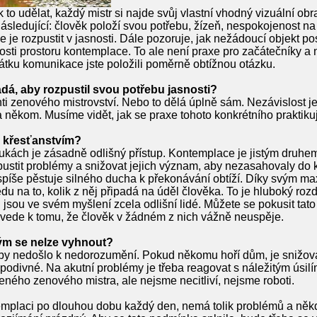
to udělat, každý mistr si najde svůj vlastní vhodný vizuální ob
sledující: člověk položí svou potřebu, žízeň, nespokojenost na 
je rozpustit v jasnosti. Dále pozoruje, jak nežádoucí objekt po
osti prostoru kontemplace. To ale není praxe pro začátečníky a 
ačátku komunikace jste položili poměrně obtížnou otázku.
ádá, aby rozpustil svou potřebu jasnosti?
nti zenového mistrovství. Nebo to dělá úplně sám. Nezávislost je
a někom. Musíme vidět, jak se praxe tohoto konkrétního praktikuj
s křesťanstvím?
ukách je zásadně odlišný přístup. Kontemplace je jistým druhem
ustit problémy a snižovat jejich význam, aby nezasahovaly do 
 spíše pěstuje silného ducha k překonávání obtíží. Díky svým
du na to, kolik z něj připadá na úděl člověka. To je hluboký roz
 jsou ve svém myšlení zcela odlišní lidé. Můžete se pokusit tato
ovede k tomu, že člověk v žádném z nich vážně neuspěje.
rým se nelze vyhnout?
aby nedošlo k nedorozumění. Pokud někomu hoří dům, je snižová
divné. Na akutní problémy je třeba reagovat s náležitým úsilí
ušeného zenového mistra, ale nejsme necitliví, nejsme roboti.
emplaci po dlouhou dobu každý den, nemá tolik problémů a někdy