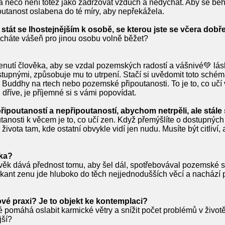
na něco není totéž jako zadržovat vzduch a nedýchat. Aby se b
poutanost oslabena do té míry, aby nepřekážela.
tát se lhostejnějším k osobě, se kterou jste se včera dobře
echáte vášeň pro jinou osobu volně běžet?
nutí člověka, aby se vzdal pozemských radostí a vášnivé💚 lásky
upnými, způsobuje mu to utrpení. Stačí si uvědomit toto schéma
ěv Buddhy na rtech nebo pozemské připoutanosti. To je to, co u
i dříve, je příjemné si s vámi popovídat.
řipoutaností a nepřipoutaností, abychom netrpěli, ale stále s
utanosti k věcem je to, co učí zen. Když přemýšlíte o dostupnýc
života tam, kde ostatní obvykle vidí jen nudu. Musíte být citliví, 
bka?
k dává přednost tomu, aby šel dál, spotřebovával pozemské stat
tikant zenu jde hluboko do těch nejjednodušších věcí a nachází 
nové praxi? Je to objekt ke kontemplaci?
é pomáhá oslabit karmické větry a snížit počet problémů v živo
jší?