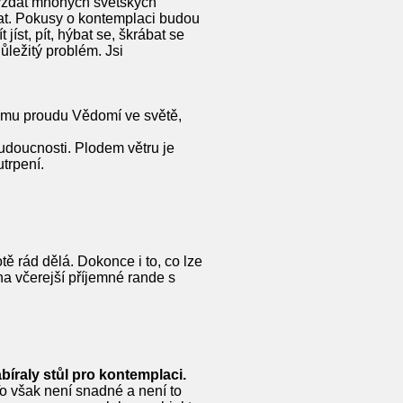
e vzdát mnohých světských
at. Pokusy o kontemplaci budou
íst, pít, hýbat se, škrábat se
ležitý problém. Jsi
ému proudu Vědomí ve světě,
budoucnosti. Plodem větru je
utrpení.
ě rád dělá. Dokonce i to, co lze
na včerejší příjemné rande s
bíraly stůl pro kontemplaci.
To však není snadné a není to