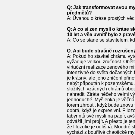
Q: Jak transformovat svou mys
předmětů?
A: Úvahou o kráse prostých věcí
Q: A co si zen myslí o kráse s
10 let a vše uvnitř bylo z prav
A: Co se stane se stavitelem, kd
Q: Asi bude strašně rozrušen
A: Pokud ho stavitel chrámu vyt
vyžaduje velkou zručnost. Obětov
virtuózní realizace zenového mi
intenzivně do světa dočasných f
je krásný, ale jeho zničení při
nebýt připoután k pozemskému. P
složitých vzácných chrámů obec
nahradit. Ztráta něčeho velmi vý
jednoduché. Myšlenka je věčná. 
forem zhroutí, když bude znovu s
dobrá, když je expresivní. Filoz
labyrintů své mysli na papír, a
odvážil jimi projít. A přesto j
že filozofie je odlišná. Moudré 
vychází z bouřlivé chaotické my