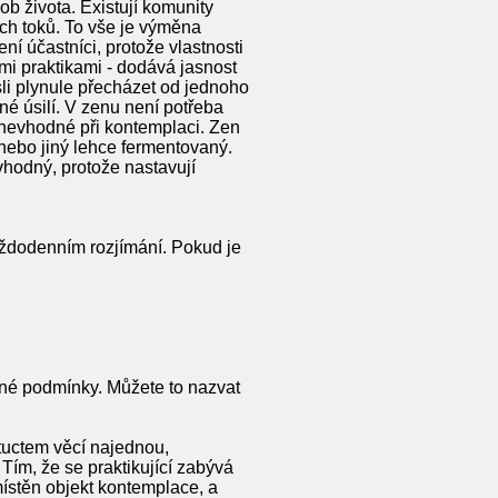
ob života. Existují komunity
ch toků. To vše je výměna
ní účastníci, protože vlastnosti
ími praktikami - dodává jasnost
li plynule přecházet od jednoho
né úsilí. V zenu není potřeba
é nevhodné při kontemplaci. Zen
nebo jiný lehce fermentovaný.
vhodný, protože nastavují
aždodenním rozjímání. Pokud je
utné podmínky. Můžete to nazvat
tuctem věcí najednou,
Tím, že se praktikující zabývá
místěn objekt kontemplace, a