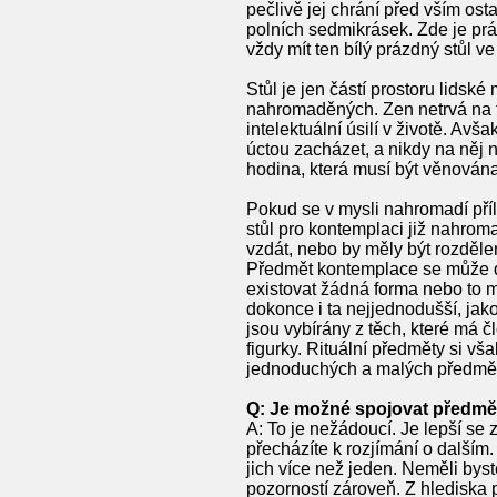
pečlivě jej chrání před vším osta
polních sedmikrásek. Zde je pr
vždy mít ten bílý prázdný stůl ve
Stůl je jen částí prostoru lidsk
nahromaděných. Zen netrvá na t
intelektuální úsilí v životě. Avš
úctou zacházet, a nikdy na něj n
hodina, která musí být věnován
Pokud se v mysli nahromadí příl
stůl pro kontemplaci již nahroma
vzdát, nebo by měly být rozdě
Předmět kontemplace se může d
existovat žádná forma nebo to mů
dokonce i ta nejjednodušší, jak
jsou vybírány z těch, které má č
figurky. Rituální předměty si v
jednoduchých a malých předmět
Q: Je možné spojovat předmě
A: To je nežádoucí. Je lepší se 
přecházíte k rozjímání o dalším
jich více než jeden. Neměli bys
pozorností zároveň. Z hlediska p