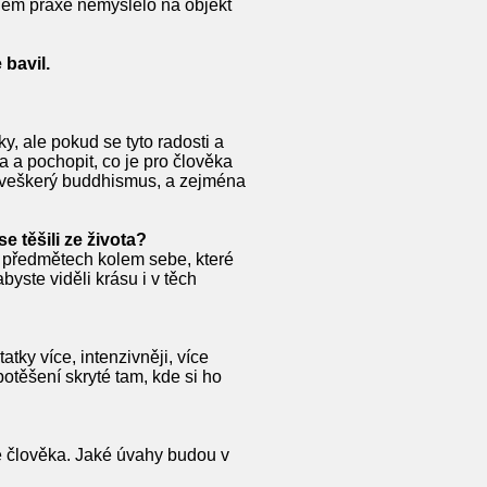
ěhem praxe nemyslelo na objekt
 bavil.
, ale pokud se tyto radosti a
 a pochopit, co je pro člověka
čí veškerý buddhismus, a zejména
e těšili ze života?
h předmětech kolem sebe, které
abyste viděli krásu i v těch
ky více, intenzivněji, více
potěšení skryté tam, kde si ho
tě člověka. Jaké úvahy budou v