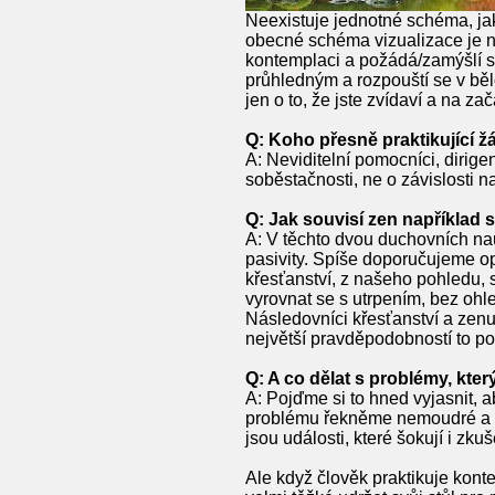
Neexistuje jednotné schéma, jak 
obecné schéma vizualizace je ná
kontemplaci a požádá/zamýšlí se 
průhledným a rozpouští se v běl
jen o to, že jste zvídaví a na z
Q: Koho přesně praktikující ž
A: Neviditelní pomocníci, dirige
soběstačnosti, ne o závislosti n
Q: Jak souvisí zen například 
A: V těchto dvou duchovních na
pasivity. Spíše doporučujeme op
křesťanství, z našeho pohledu,
vyrovnat se s utrpením, bez ohle
Následovníci křesťanství a zenu
největší pravděpodobností to p
Q: A co dělat s problémy, kte
A: Pojďme si to hned vyjasnit, 
problému řekněme nemoudré a po
jsou události, které šokují i zk
Ale když člověk praktikuje kont