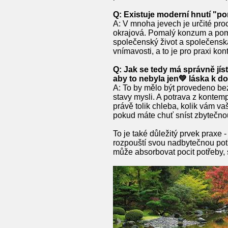
Q: Existuje moderní hnutí "po
A: V mnoha jevech je určité proc
okrajová. Pomalý konzum a poma
společenský život a společensk
vnímavosti, a to je pro praxi k
Q: Jak se tedy má správně jís
aby to nebyla jen💚 láska k d
A: To by mělo být provedeno bez
stavy mysli. A potrava z kontem
právě tolik chleba, kolik vám va
pokud máte chuť sníst zbytečnou p
To je také důležitý prvek praxe 
rozpouští svou nadbytečnou potř
může absorbovat pocit potřeby,