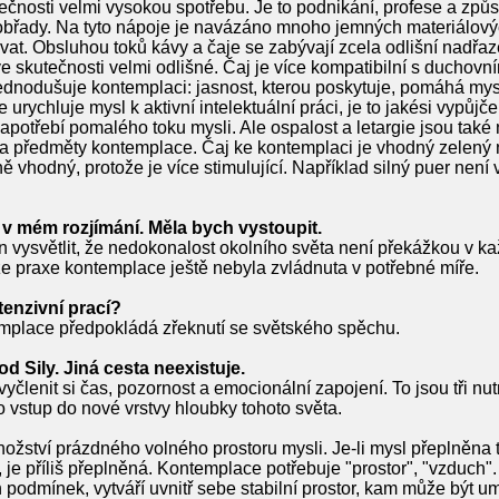
ečnosti velmi vysokou spotřebu. Je to podnikání, profese a způs
 obřady. Na tyto nápoje je navázáno mnoho jemných materiálový
at. Obsluhou toků kávy a čaje se zabývají zcela odlišní nadřaze
ve skutečnosti velmi odlišné. Čaj je více kompatibilní s duchovn
jednodušuje kontemplaci: jasnost, kterou poskytuje, pomáhá mys
rychluje mysl k aktivní intelektuální práci, je to jakési vypůjče
 zapotřebí pomalého toku mysli. Ale ospalost a letargie jsou tak
 na předměty kontemplace. Čaj ke kontemplaci je vhodný zelený 
 vhodný, protože je více stimulující. Například silný puer není 
 v mém rozjímání. Měla bych vystoupit.
n vysvětlit, že nedokonalost okolního světa není překážkou v k
že praxe kontemplace ještě nebyla zvládnuta v potřebné míře.
tenzivní prací?
mplace předpokládá zřeknutí se světského spěchu.
od Sily. Jiná cesta neexistuje.
vyčlenit si čas, pozornost a emocionální zapojení. To jsou tři n
 vstup do nové vrstvy hloubky tohoto světa.
ožství prázdného volného prostoru mysli. Je-li mysl přeplněna 
je příliš přeplněná. Kontemplace potřebuje "prostor", "vzduch". 
 podmínek, vytváří uvnitř sebe stabilní prostor, kam může být u