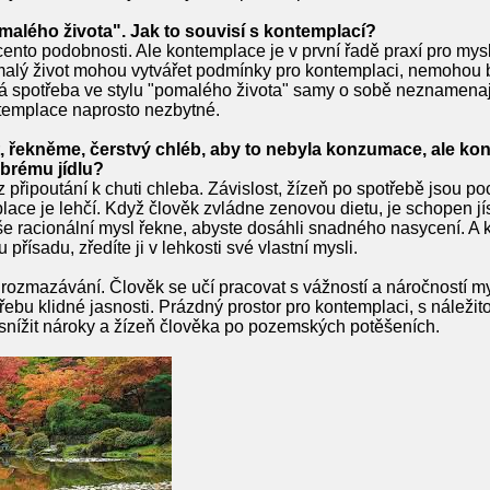
malého života". Jak to souvisí s kontemplací?
ento podobnosti. Ale kontemplace je v první řadě praxí pro mysl 
lý život mohou vytvářet podmínky pro kontemplaci, nemohou být
á spotřeba ve stylu "pomalého života" samy o sobě neznamenaj
ontemplace naprosto nezbytné.
t, řekněme, čerstvý chléb, aby to nebyla konzumace, ale kon
obrému jídlu?
 připoutání k chuti chleba. Závislost, žízeň po spotřebě jsou 
place je lehčí. Když člověk zvládne zenovou dietu, je schopen jí
še racionální mysl řekne, abyste dosáhli snadného nasycení. A k
řísadu, zředíte ji v lehkosti své vlastní mysli.
- rozmazávání. Člověk se učí pracovat s vážností a náročností my
ebu klidné jasnosti. Prázdný prostor pro kontemplaci, s náležito
 snížit nároky a žízeň člověka po pozemských potěšeních.