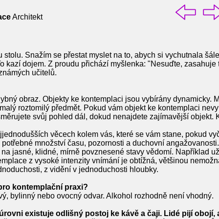
ace
Architekt
 stolu. Snažím se přestat myslet na to, abych si vychutnala šále
To kazí dojem. Z proudu přichází myšlenka: "Nesuďte, zasahuje 
známých učitelů.
ný obraz. Objekty ke kontemplaci jsou vybírány dynamicky. Mů
, malý roztomilý předmět. Pokud vám objekt ke kontemplaci nevy
směrujete svůj pohled dál, dokud nenajdete zajímavější objekt. 
ejjednodušších věcech kolem vás, které se vám stane, pokud vyč
axi potřebné množství času, pozornosti a duchovní angažovanosti
 jasné, klidné, mírně povznesené stavy vědomí. Například užít s
mplace z vysoké intenzity vnímání je obtížná, většinou nemožn
ednoduchosti, z vidění v jednoduchosti hloubky.
pro kontemplační praxi?
ový, bylinný nebo ovocný odvar. Alkohol rozhodně není vhodný.
ovni existuje odlišný postoj ke kávě a čaji. Lidé pijí obojí, 