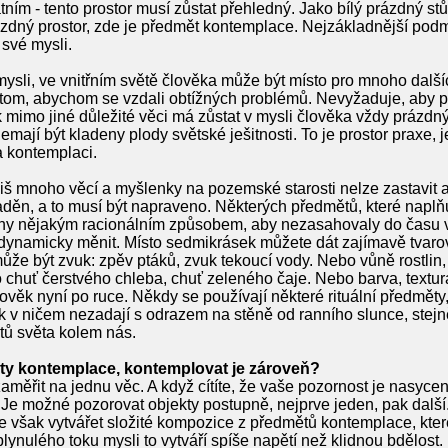
tním - tento prostor musí zůstat přehledný. Jako bílý prázdný stůl
ázdný prostor, zde je předmět kontemplace. Nejzákladnější pod
 své mysli.
é mysli, ve vnitřním světě člověka může být místo pro mnoho další
om, abychom se vzdali obtížných problémů. Nevyžaduje, aby pra
ak mimo jiné důležité věci má zůstat v mysli člověka vždy prázdný 
emají být kladeny plody světské ješitnosti. To je prostor praxe
a kontemplaci.
iš mnoho věcí a myšlenky na pozemské starosti nelze zastavit an
děn, a to musí být napraveno. Některých předmětů, které naplňuj
leny nějakým racionálním způsobem, aby nezasahovaly do času 
ynamicky měnit. Místo sedmikrásek můžete dát zajímavě tvar
že být zvuk: zpěv ptáků, zvuk tekoucí vody. Nebo vůně rostlin, 
o chuť čerstvého chleba, chuť zeleného čaje. Nebo barva, textu
lověk nyní po ruce. Někdy se používají některé rituální předměty
šak v ničem nezadají s odrazem na stěně od ranního slunce, stejn
ů světa kolem nás.
ty kontemplace, kontemplovat je zároveň?
zaměřit na jednu věc. A když cítíte, že vaše pozornost je nasyc
. Je možné pozorovat objekty postupně, nejprve jeden, pak další
te však vytvářet složité kompozice z předmětů kontemplace, kter
lynulého toku mysli to vytváří spíše napětí než klidnou bdělost.