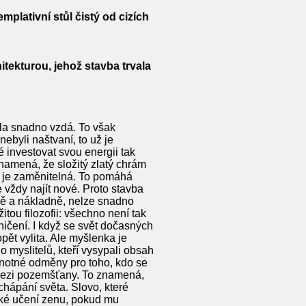
plativní stůl čistý od cizích
hitekturou, jehož stavba trvala
ela snadno vzdá. To však
nebyli naštvaní, to už je
 investovat svou energii tak
namená, že složitý zlatý chrám
ů je zaměnitelná. To pomáhá
vždy najít nové. Proto stavba
ně a nákladně, nelze snadno
tou filozofii: všechno není tak
ičení. I když se svět dočasných
pět vylita. Ale myšlenka je
o myslitelů, kteří vysypali obsah
odnotné odměny pro toho, kdo se
i mezi pozemšťany. To znamená,
 chápání světa. Slovo, které
ízké učení zenu, pokud mu