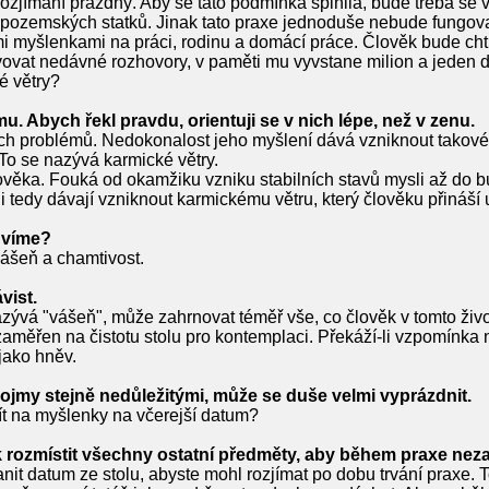
o rozjímání prázdný. Aby se tato podmínka splnila, bude třeba s
m pozemských statků. Jinak tato praxe jednoduše nebude fungov
myšlenkami na práci, rodinu a domácí práce. Člověk bude chtít j
ovat nedávné rozhovory, v paměti mu vyvstane milion a jeden dů
 větry?
. Abych řekl pravdu, orientuji se v nich lépe, než v zenu.
ých problémů. Nedokonalost jeho myšlení dává vzniknout takov
 To se nazývá karmické větry.
lověka. Fouká od okamžiku vzniku stabilních stavů mysli až do 
i tedy dávají vzniknout karmickému větru, který člověku přináší 
uvíme?
vášeň a chamtivost.
vist.
zývá "vášeň", může zahrnovat téměř vše, co člověk v tomto život
 zaměřen na čistotu stolu pro kontemplaci. Překáží-li vzpomínka 
 jako hněv.
dojmy stejně nedůležitými, může se duše velmi vyprázdnit.
ít na myšlenky na včerejší datum?
ak rozmístit všechny ostatní předměty, aby během praxe neza
nit datum ze stolu, abyste mohl rozjímat po dobu trvání praxe. 