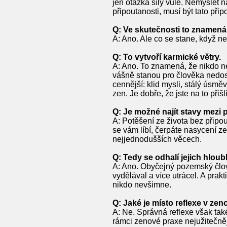
jen otázka síly vůle. Nemyslet 
připoutanosti, musí být tato při
Q: Ve skutečnosti to znamená s
A: Ano. Ale co se stane, když n
Q: To vytvoří karmické větry.
A: Ano. To znamená, že nikdo ne
vášně stanou pro člověka nedost
cennější: klid mysli, stálý úsm
zen. Je dobře, že jste na to přišl
Q: Je možné najít stavy mezi p
A: Potěšení ze života bez připo
se vám líbí, čerpáte nasycení ze 
nejjednodušších věcech.
Q: Tedy se odhalí jejich hlou
A: Ano. Obyčejný pozemský člově
vydělával a více utrácel. A prak
nikdo nevšimne.
Q: Jaké je místo reflexe v ze
A: Ne. Správná reflexe však tak
rámci zenové praxe nejužitečně