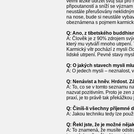
velmi těžké udržet svůj stůl pr
připoutaností a sníží se význa
neustále přerušovány neklidnými 
na nose, bude si neustále vybav
obeznámena s pojmem karmické
Q: Ano, z tibetského buddhismu
A: Člověk je z 90% zdrojem sv
který mu vytváří mnoho utrpení.
Karmický vítr pochází z mysli č
lidské utrpení. Pevné stavy mysl
Q: O jakých stavech mysli ml
A: O jedech mysli – neznalost, 
Q: Nenávist a hněv. Hrdost. Zá
A: To, co se v tomto seznamu na
nazvat pozitivním. Proto je zen
praxí, je to právě tak překážkou
Q: Činíš-li všechny příjemné 
A: Jakou techniku tedy lze použ
Q: Řekl jste, že je možné něj
A: To znamená, že musíte odstra