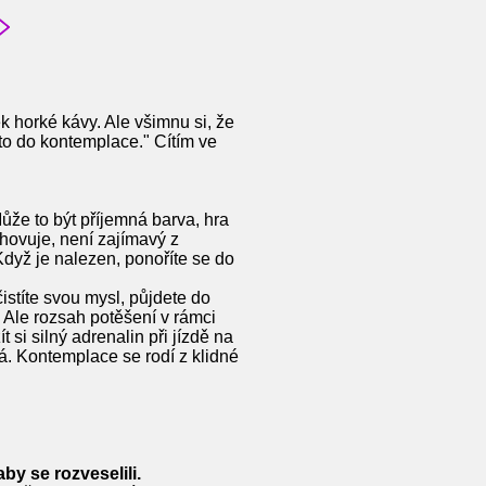
k horké kávy. Ale všimnu si, že
to do kontemplace." Cítím ve
že to být příjemná barva, hra
hovuje, není zajímavý z
Když je nalezen, ponoříte se do
istíte svou mysl, půjdete do
. Ale rozsah potěšení v rámci
i silný adrenalin při jízdě na
á. Kontemplace se rodí z klidné
aby se rozveselili.