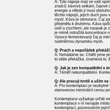
A: Tyto nápoje mají ve vaší spol
znalců: kávová setkání, čajové
energie a někdo ji musí obsluhov
těchto nápojů, jejich duch jsou 
mysli. Káva je stimulace. Čaj z
předmětu k druhému. Káva spíše u
úsilí a zrychlení, ale naopak je
je mírně ostražitá koncentrace
Vysoce fermentovaný čaj je méně
nadměrnou dynamiku mysli.
Q: Prach a nepořádek překáží
A: Nehádáme se. Chtěli jsme je
to stále překážka, znamená to, 
Q: Jak je zen kompatibilní s in
A: Téměř nekompatibilní. Konte
Q: Ale pracuji tvrdě a učím se 
A: Pro kontemplaci je nezbytné 
stanovenou minimální cenou pro
Kontemplace vyžaduje určité mn
kontemplace v ní nenajde místo, 
kontemplací, pozorováním jejích