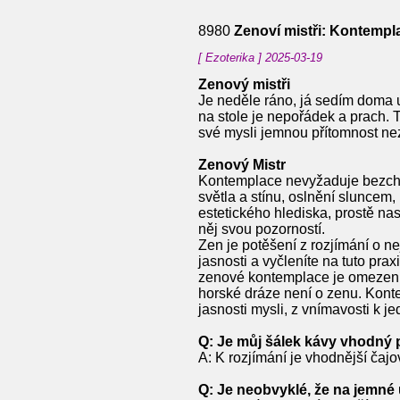
8980
Zenoví mistři: Kontempl
[ Ezoterika ] 2025-03-19
Zenový mistři
Je neděle ráno, já sedím doma u
na stole je nepořádek a prach. 
své mysli jemnou přítomnost ne
Zenový Mistr
Kontemplace nevyžaduje bezchyb
světla a stínu, oslnění sluncem
estetického hlediska, prostě na
něj svou pozorností.
Zen je potěšení z rozjímání o n
jasnosti a vyčleníte na tuto pr
zenové kontemplace je omezen na
horské dráze není o zenu. Konte
jasnosti mysli, z vnímavosti k j
Q: Je můj šálek kávy vhodný 
A: K rozjímání je vhodnější čaj
Q: Je neobvyklé, že na jemné úr