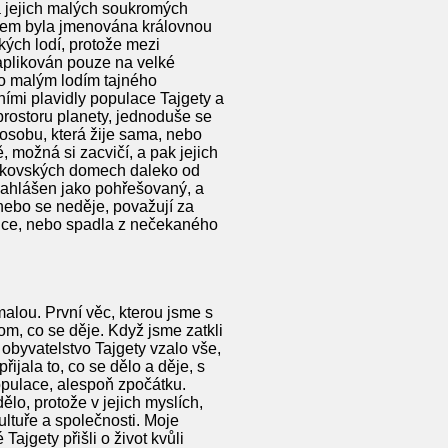
 na jejich malých soukromých
jsem byla jmenována královnou
ých lodí, protože mezi
 aplikován pouze na velké
ilo malým lodím tajného
mi plavidly populace Tajgety a
prostoru planety, jednoduše se
 osobu, která žije sama, nebo
, možná si zacvičí, a pak jejich
 venkovských domech daleko od
nahlášen jako pohřešovaný, a
nebo se neděje, považují za
zice, nebo spadla z nečekaného
alou. První věc, kterou jsme s
om, co se děje. Když jsme zatkli
obyvatelstvo Tajgety vzalo vše,
ijala to, co se dělo a děje, s
populace, alespoň zpočátku.
ělo, protože v jejich myslích,
kultuře a společnosti. Moje
ajgety přišli o život kvůli