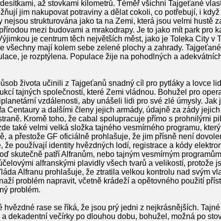
esítkami, až stovkami kilometrů. Téměř všichni Tajgeťané vlast
ňují jim nakupovat potraviny a dělat cokoli, co potřebují, i když 
 nejsou strukturována jako ta na Zemi, která jsou velmi hustě
 přírodou mezi budovami a mrakodrapy. Je to jako mít park pro 
Výjimkou je centrum těch největších měst, jako je Toleka City v
le všechny mají kolem sebe zelené plochy a zahrady. Tajgeťané 
pulace, je rozptýlena. Populace žije na pohodlných a adekvátní
sob života učinili z Tajgeťanů snadný cíl pro pytláky a lovce lid
ukcí tajných společností, které Zemi vládnou. Bohužel pro ope
lanetární vzdálenosti, aby unášeli lidi pro své zlé úmysly. Jak j
lfa Centaury a dalšími členy jejich armády, údajně za zády jejich
 straně. Kromě toho, že cabal spolupracuje přímo s prohnilými pi
 zde také velmi velká složka tajného vesmírného programu, kter
ě, a přestože GF oficiálně prohlašuje, že jim přísně není dovole
jsme, že používají identity hvězdných lodí, registrace a kódy elekt
da loď skutečně patří Alfranům, nebo tajným vesmírným program
čelovými alfranskými plavidly všech tvarů a velikostí, protože 
áda Alfranu prohlašuje, že ztratila velkou kontrolu nad svým 
naží problém napravit, včetně krádeží a opětovného použití př
čný problém.
 hvězdné rase se říká, že jsou prý jedni z nejkrásnějších. Tajn
y a dekadentní večírky po dlouhou dobu, bohužel, možná po stovky