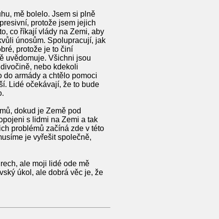
uhu, mě bolelo. Jsem si plně
resivní, protože jsem jejich
o, co říkají vlády na Zemi, aby
kvůli únosům. Spolupracují, jak
ré, protože je to činí
lně uvědomuje. Všichni jsou
 divočině, nebo kdekoli
ilo do armády a chtělo pomoci
jší. Lidé očekávají, že to bude
o.
lémů, dokud je Země pod
opojeni s lidmi na Zemi a tak
ich problémů začíná zde v této
usíme je vyřešit společně,
rech, ale moji lidé ode mě
ský úkol, ale dobrá věc je, že