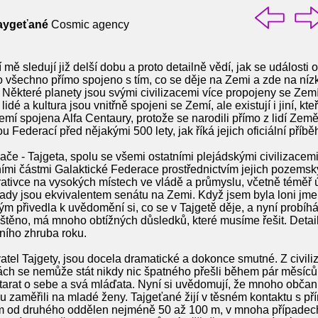
Taygeťané
Cosmic agency
 mě sledují již delší dobu a proto detailně vědí, jak se událost
to všechno přímo spojeno s tím, co se děje na Zemi a zde na n
. Některé planety jsou svými civilizacemi více propojeny se Zemí
 lidé a kultura jsou vnitřně spojeni se Zemí, ale existují i jiní, kt
emí spojena Alfa Centaury, protože se narodili přímo z lidí Země,
 Federací před nějakými 500 lety, jak říká jejich oficiální příbě
če - Tajgeta, spolu se všemi ostatními plejádskými civilizacemi
ními částmi Galaktické Federace prostřednictvím jejich pozemsk
perativce na vysokých místech ve vládě a průmyslu, včetně téměř
rady jsou ekvivalentem senátu na Zemi. Když jsem byla loni jm
ým přivedla k uvědomění si, co se v Tajgetě děje, a nyní probíh
 zjištěno, má mnoho obtížných důsledků, které musíme řešit. Deta
ního zhruba roku.
tel Tajgety, jsou docela dramatické a dokonce smutné. Z civiliz
tách se nemůže stát nikdy nic špatného přešli během pár měsíců d
rat o sebe a svá mláďata. Nyní si uvědomují, že mnoho občanů 
nou zaměřili na mladé ženy. Tajgeťané žijí v těsném kontaktu s př
ům od druhého oddělen nejméně 50 až 100 m, v mnoha případech