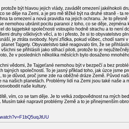
, protože být hlavou jejich vlády, zavádět omezení jakéhokoli dr
 se děje na Zemi, a je pro mě těžké být na druhé straně - ta rep
na ta omezení a nová pravidla na jejich ochranu. Je to přesně t
ě se nemohou ubránit pocitu paranoi z toho, co se děje, zejména 
 do tajgetské společnosti vstoupilo hodně strachu a to není dob
šemi druhy ošklivých věcí, a to i přesto, že si to obyvatelstvo p
snáší, je ztráta svobody. Nyní zřídka, pokud vůbec, chodí sami v
 planet Tajgety. Obyvatelstvo také reagovalo tím, že se přihlás
šichni se přihlásili jako stíhací piloti, protože to je nejužitečně
oto, že v posledních několika měsících bylo dosaženo mnohéh
všichni vědomi, že Tajgeťané nemohou být v bezpečí a bez prob
h tajných společností. To je jasný příklad toho, jak úzce jsme pr
i, to je důvod, proč jsme zde na oběžné dráze Země. Původ naš
 na našich planetách. Problémy lidí na Zemi jsou také naše a m
osvobodit naše kultury.
dítě, vím, co se tam děje. Je to velká zodpovědnost na mých bed
 Musím také napravit problémy Země a to je přinejmenším obrov
m/watch?v=F1bQ5uqJtUU