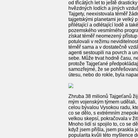
od třicátých let to ještě drastic
hvězdných lodích a jiných vzdu
Tajgety, neexistovala téměř žá
tajgetskými planetami je velký 
přilétající a odlétající lodě a 
pozemského vesmírného program
získat téměř neomezený přístup 
potulovali v režimu neviditelnos
téměř sama a v dostatečně vzdále
agenti sestoupili na povrch a un
sebe. Může trvat hodně času, n
protože Tajgeťané předpokládají
samozřejmé, že se pohřešovaná 
útesu, nebo do rokle, byla na
Zhruba 38 milionů Tajgeťanů žij
mým vojenským týmem udělali, kd
celou bývalou Vysokou radu, kte
co se dělo, s extrémním znepokoj
velkou skepsí, pokračovala v žit
Mnoho lidí si spojilo to, co se 
když jsem přišla, jsem praskla je
popularita kvůli této myšlence d