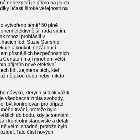
né nebezpečí je přímo na jejich
díky účasti široké veřejnosti na
lo vytvořeno téměř 50 plně
nohem efektivnější, ráda vidím,
ak mnozí prohlásili v
íhacích lodí Suzie Starship.
tekuje jakoukoli nežádoucí
ohem přísnějších bezpečnostních
lfa Centauri mají mnohem větší
la přijetím nové efektivní
ch lidí, zejména těch, kteří
e už nějakou dobu nebyl nikdo
návyků, kterých si tolik vážili,
 je všeobecná ztráta svobody,
el být kontrolován pro případ,
uhého trvání, protože bylo
vištích do bodu, kdy je samotní
li kontrolní stanoviště a dělali
ro ně velmi snadné, protože bylo
ozidel. Tato část nových