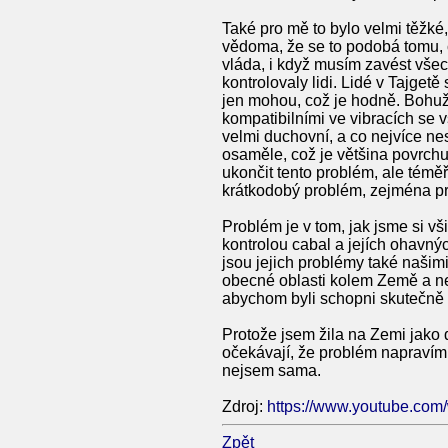
Také pro mě to bylo velmi těžké
vědoma, že se to podobá tomu, co
vláda, i když musím zavést všech
kontrolovaly lidi. Lidé v Tajget
jen mohou, což je hodně. Bohužel
kompatibilními ve vibracích se v
velmi duchovní, a co nejvíce ne
osaměle, což je většina povrchu
ukončit tento problém, ale téměř v
krátkodobý problém, zejména pr
Problém je v tom, jak jsme si 
kontrolou cabal a jejích ohavnýc
jsou jejich problémy také našim
obecné oblasti kolem Země a ne
abychom byli schopni skutečně 
Protože jsem žila na Zemi jako 
očekávají, že problém napravím.
nejsem sama.
Zdroj:
https://www.youtube.co
Zpět