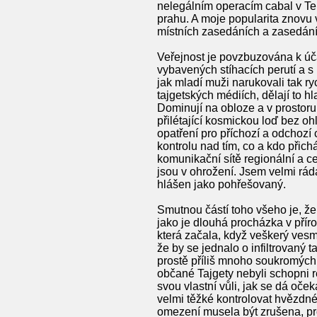
nelegálním operacím cabal v Tem
prahu. A moje popularita znovu v
místních zasedáních a zasedání
Veřejnost je povzbuzována k úč
vybavených stíhacích perutí a s 
jak mladí muži narukovali tak ry
tajgetských médiích, dělají to h
Dominují na obloze a v prostoru 
přilétající kosmickou loď bez o
opatření pro příchozí a odchozí
kontrolu nad tím, co a kdo přich
komunikační sítě regionální a ce
jsou v ohrožení. Jsem velmi rád
hlášen jako pohřešovaný.
Smutnou částí toho všeho je, že
jako je dlouhá procházka v přír
která začala, když veškerý vesm
že by se jednalo o infiltrovaný
prostě příliš mnoho soukromých 
občané Tajgety nebyli schopni re
svou vlastní vůli, jak se dá oče
velmi těžké kontrolovat hvězdné
omezení musela být zrušena, pr