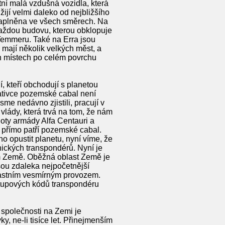
ní malá vzdušná vozidla, která
žijí velmi daleko od nejbližšího
 zaplněna ve všech směrech. Na
každou budovu, kterou obklopuje
 Temmeru. Také na Erra jsou
mají několik velkých měst, a
ch místech po celém povrchu
í, kteří obchodují s planetou
rativce pozemské cabal není
sme nedávno zjistili, pracují v
 vlády, která trvá na tom, že nám
loty armády Alfa Centauri a
ý přímo patří pozemské cabal.
no opustit planetu, nyní víme, že
ronických transpondérů. Nyní je
ům Země. Oběžná oblast Země je
jsou zdaleka nejpočetnější
vlastním vesmírným provozem.
ístupových kódů transpondéru
é společnosti na Zemi je
, ne-li tisíce let. Přinejmenším