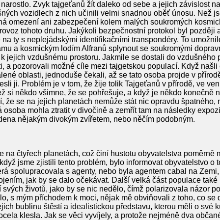
ky narostlo. Zvyk tajgeťanů žít daleko od sebe a jejich závislost
šných vozidlech z nich učinili velmi snadnou oběť únosu. Než 
dná omezení ani zabezpečení kolem malých soukromých kosmick
provoz tohoto druhu. Jakýkoli bezpečnostní protokol byl později
také na ty s neplejádskými identifikačními transpondéry. To umožn
u a kosmickým lodím Alfranů splynout se soukromými dopravní
k jejich vzdušnému prostoru. Jakmile se dostali do vzdušného 
ti, a pozorovali možné cíle mezi tajgetskou populací. Když našli
né oblasti, jednoduše čekali, až se tato osoba projde v přírodě
esli ji. Problém je v tom, že žije tolik Tajgeťanů v přírodě, ve
ež si někdo všimne, že se pohřešuje, a když je někdo konečně 
, že se na jejich planetách nemůže stát nic opravdu špatného, 
osoba mohla ztratit v divočině a zemřít tam na následky expo
padena nějakým divokým zvířetem, nebo něčím podobným.
e na čtyřech planetách, což činí hustotu obyvatelstva poměrně m
yž jsme zjistili tento problém, bylo informovat obyvatelstvo o t
rá spolupracovala s agenty, nebo byla agentem cabal na Zemi, 
ením, jak by se dalo očekávat. Další velká část populace také př
í svých životů, jako by se nic nedělo, čímž polarizovala názor 
dělo, s mým příchodem k moci, nějak mě obviňovali z toho, co se d
jich bublinu štěstí a idealistickou představu, kterou měli o své 
ocela klesla. Jak se věci vyvíjely, a protože nejméně dva občané T