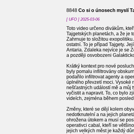
8848
Co si o únosech myslí 
[ UFO ] 2025-03-06
Toto video určeno divákům, kteří
Tajgetských planetách, a že je 
Zahrnuje to složitou exopolitiku
ostatní. To je případ Tajgety. Její
Antaria. Zdaleka nejvíce je se Z
a později osvobozeni Galaktickou
Krátký kontext pro nové poslucha
byly pomalu infiltrovány obskur
podařilo infiltrovat agenty a o
úplného převzetí moci. Vysoké 
nešťastných událostí mě a můj t
vyčistit a napravit. To, co bylo
videích, zejména během posled
Změny, které se dějí kolem obyva
nedotknutelní a na jejich plane
ohrožena útokem a musí se posta
operativci cabal, kteří se větši
jejich velkých měst je každý d