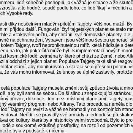
meru, lidé konečně pochopili, jak vážná je situace a že skuteč
zrostla, a to hodně, soudě podle toho, co lidé říkají v médiích a 
ch Vysoké rady.
asti díky nesčetným mladým pilotům Tajgety, většinou mužů. By
nimi přijdou další. Fungování čtyř tajgetských planet se stalo m
chle a v takovém počtu, aby chránili své domovské planety, ale j
lavně na ochranu žen. Vybaveni jsou většinou šestou generací st
kolem Tajgety, tvoří neproniknutelnou mříž, která hlídkuje a de
hledu na to, jak pokročilá může být. S implementací nových mn
 cizí kosmické lodě, zejména ty, které přichází ze Země, nebo A
ází a odchází z jejich planet. Populace Tajgety také silně reagova
loplanetární, aby monitorovala a starala se o přesnou polohu vše
a, že vás mohu informovat, že únosy se úplně zastavily, protož
 celá populace Tajgety musela změnit svůj způsob života a mnoho 
odě, aby byli sami se sebou. Další silnou znepokojující stránkou
írný provoz, dokonce i ten mezi místními planetami Tajgety, mus
 tajný vesmírný program, nebo Alfrany. Tato procedura neměla dlo
lodí Tajgety na revizi a vážně se hromadily na kontrolních stano
vidovat. Neřídili se pravidly své armády a jednoduše přeskakova
kávat od kultury, která byla historicky velmi svobodná. Bylo to p
 lodě a soukromé vzdušné prostředky, na rozdíl od pozemních v
otože byla v podstatě k ničemu.