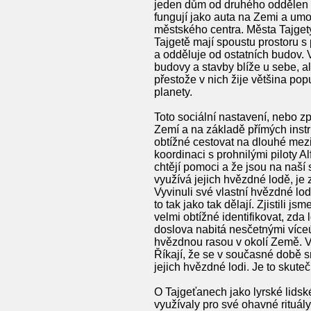
jeden dům od druhého oddělen d
fungují jako auta na Zemi a umož
městského centra. Města Tajgety
Tajgetě mají spoustu prostoru s
a odděluje od ostatních budov. 
budovy a stavby blíže u sebe, a
přestože v nich žije většina po
planety.
Toto sociální nastavení, nebo způ
Zemí a na základě přímých instr
obtížné cestovat na dlouhé mezip
koordinaci s prohnilými piloty A
chtějí pomoci a že jsou na naší
využívá jejich hvězdné lodě, je
Vyvinuli své vlastní hvězdné lod
to tak jako tak dělají. Zjistili 
velmi obtížné identifikovat, z
doslova nabitá nesčetnými víceú
hvězdnou rasou v okolí Země. Vl
Říkají, že se v současné době s
jejich hvězdné lodi. Je to skute
O Tajgeťanech jako lyrské lidské
využívaly pro své ohavné rituál