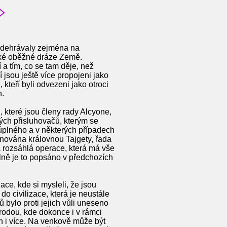
i odehrávaly zejména na
ízké oběžné dráze Země.
 a tím, co se tam děje, než
eří jsou ještě více propojeni jako
 kteří byli odvezeni jako otroci
h.
, které jsou členy rady Alcyone,
ých přisluhovačů, kterým se
 úplného a v některých případech
enována královnou Tajgety, řada
á rozsáhlá operace, která má vše
ilně je to popsáno v předchozích
ace, kde si mysleli, že jsou
o civilizace, která je neustále
bylo proti jejich vůli uneseno
írodou, kde dokonce i v rámci
 i více. Na venkově může být