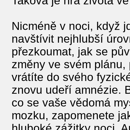
Taková je hra života ve 
Nicméně v noci, když j
navštívit nejhlubší úro
přezkoumat, jak se půvo
změny ve svém plánu, p
vrátíte do svého fyzick
znovu udeří amnézie. B
co se vaše vědomá mys
mozku, zapomenete jak
hluboké zážitky noci. 