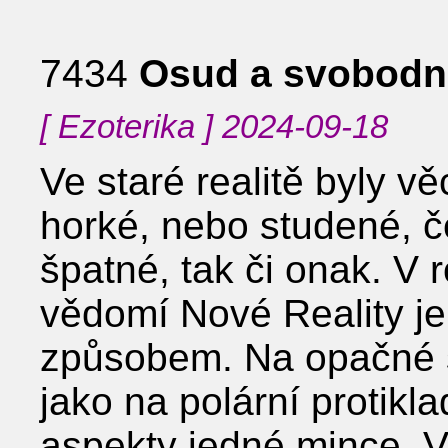
7434
Osud a svobodn
[ Ezoterika ] 2024-09-18
Ve staré realitě byly vě
horké, nebo studené, č
špatné, tak či onak. V
vědomí Nové Reality je
způsobem. Na opačné s
jako na polární protikl
aspekty jedné mince. V