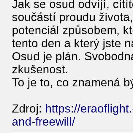
Jak se osud odvíjí, cítít
součástí proudu života,
potenciál způsobem, kte
tento den a který jste n
Osud je plán. Svobodná
zkušenost.
To je to, co znamená b
Zdroj:
https://eraofligh
and-freewill/