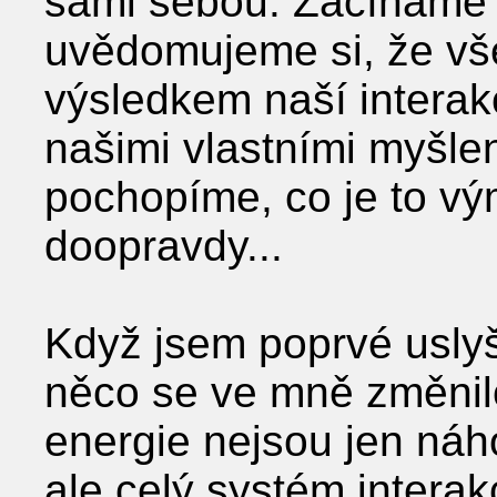
sami sebou. Začínáme v
uvědomujeme si, že vše
výsledkem naší interak
našimi vlastními myšle
pochopíme, co je to v
doopravdy...
Když jsem poprvé uslyš
něco se ve mně změnil
energie nejsou jen ná
ale celý systém interak