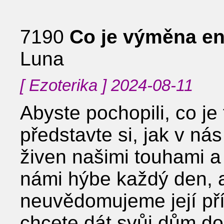
7190
Co je výměna en
Luna
[ Ezoterika ] 2024-08-11
Abyste pochopili, co je
představte si, jak v ná
živen našimi touhami a 
námi hýbe každý den, a
neuvědomujeme její pří
chcete dát svůj dům do