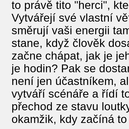
to právě tito "herci", kte
Vytvářejí své vlastní v
směrují vaši energii ta
stane, když člověk do
začne chápat, jak je je
je hodin? Pak se dosta
není jen účastníkem, a
vytváří scénáře a řídí 
přechod ze stavu loutky
okamžik, kdy začíná to 