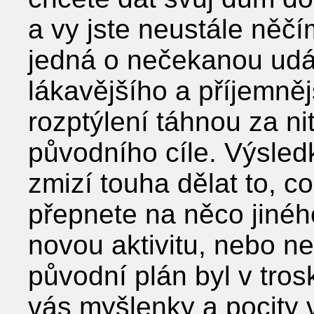
a vy jste neustále něčí
jedná o nečekanou udá
lákavějšího a příjemněj
rozptýlení táhnou za ni
původního cíle. Výsled
zmizí touha dělat to, co
přepnete na něco jinéh
novou aktivitu, nebo ne
původní plán byl v tros
vás myšlenky a pocity v