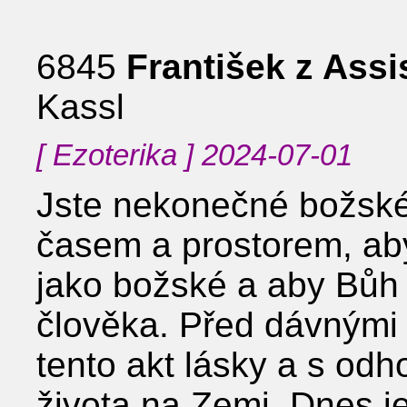
6845
František z Assi
Kassl
[ Ezoterika ] 2024-07-01
Jste nekonečné božské
časem a prostorem, aby
jako božské a aby Bůh
člověka. Před dávnými v
tento akt lásky a s odh
života na Zemi. Dnes j