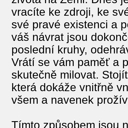
vracíte ke zdroji, ke sv
své pravé existenci a 
váš návrat jsou dokonč
poslední kruhy, odehrá
Vrátí se vám paměť a 
skutečně milovat. Stojít
která dokáže vnitřně v
všem a navenek prožíva
Tímto způsobem jsou ny