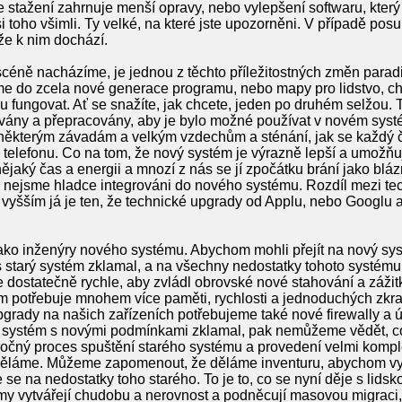
e stažení zahrnuje menší opravy, nebo vylepšení softwaru, který
i toho všimli. Ty velké, na které jste upozorněni. V případě po
 že k nim dochází.
scéně nacházíme, je jednou z těchto příležitostných změn para
e do zcela nové generace programu, nebo mapy pro lidstvo, chc
fungovat. Ať se snažíte, jak chcete, jeden po druhém selžou.
vány a přepracovány, aby je bylo možné používat v novém syst
 některým závadám a velkým vzdechům a sténání, jak se každý 
 telefonu. Co na tom, že nový systém je výrazně lepší a umož
ějaký čas a energii a mnozí z nás se jí zpočátku brání jako blá
 nejsme hladce integrováni do nového systému. Rozdíl mezi te
yšším já je ten, že technické upgrady od Applu, nebo Googlu atd
ako inženýry nového systému. Abychom mohli přejít na nový sy
 starý systém zklamal, a na všechny nedostatky tohoto systému,
ostatečně rychle, aby zvládl obrovské nové stahování a zážitky, 
m potřebuje mnohem více paměti, rychlosti a jednoduchých zkra
upgrady na našich zařízeních potřebujeme také nové firewally 
rý systém s novými podmínkami zklamal, pak nemůžeme vědět, 
ročný proces spuštění starého systému a provedení velmi komple
děláme. Můžeme zapomenout, že děláme inventuru, abychom vyb
 se na nedostatky toho starého. To je to, co se nyní děje s lidsk
 vytvářejí chudobu a nerovnost a podněcují masovou migraci, k