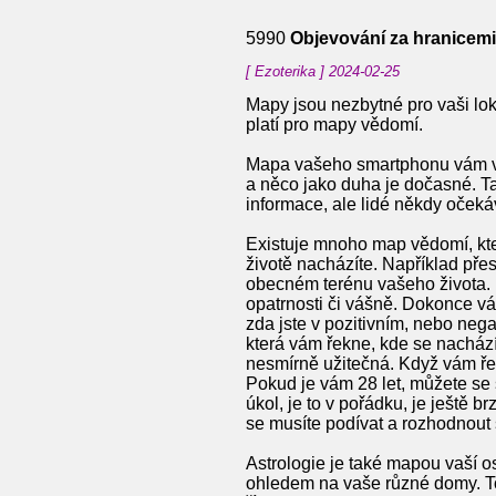
5990
Objevování za hranicem
[ Ezoterika ] 2024-02-25
Mapy jsou nezbytné pro vaši loka
platí pro mapy vědomí.
Mapa vašeho smartphonu vám vša
a něco jako duha je dočasné. T
informace, ale lidé někdy očeká
Existuje mnoho map vědomí, kte
životě nacházíte. Například př
obecném terénu vašeho života. Mů
opatrnosti či vášně. Dokonce vám
zda jste v pozitivním, nebo nega
která vám řekne, kde se nacházít
nesmírně užitečná. Když vám řek
Pokud je vám 28 let, můžete se sm
úkol, je to v pořádku, je ještě 
se musíte podívat a rozhodnout 
Astrologie je také mapou vaší os
ohledem na vaše různé domy. To