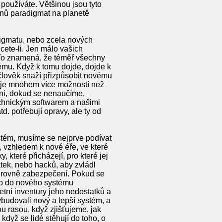
 používáte. Většinou jsou tyto
sunů paradigmat na planetě
digmatu, nebo zcela nových
ete-li. Jen málo vašich
 To znamená, že téměř všechny
ému. Když k tomu dojde, dojde k
člověk snaží přizpůsobit novému
ňuje mnohem více možností než
zni, dokud se nenaučíme,
chnickým softwarem a našimi
. potřebují opravy, ale ty od
stém, musíme se nejprve podívat
 vzhledem k nové éře, ve které
které přicházejí, pro které jej
tek, nebo hacků, aby zvládl
a úrovně zabezpečení. Pokud se
co do nového systému
tní inventury jeho nedostatků a
udovali nový a lepší systém, a
ou rasou, když zjišťujeme, jak
dyž se lidé stěhují do toho, o