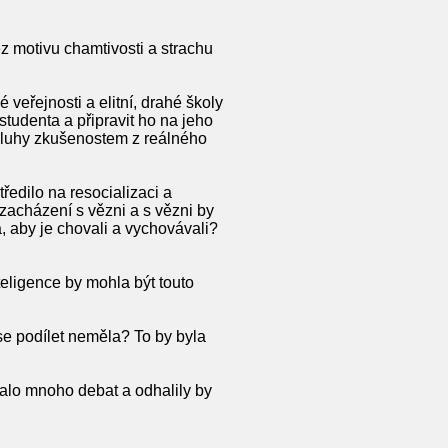
z motivu chamtivosti a strachu
eřejnosti a elitní, drahé školy
studenta a připravit ho na jeho
ásluhy zkušenostem z reálného
ředilo na resocializaci a
 zacházení s vězni a s vězni by
, aby je chovali a vychovávali?
eligence by mohla být touto
se podílet neměla? To by byla
lalo mnoho debat a odhalily by