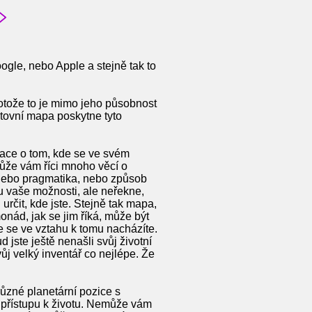
oogle, nebo Apple a stejně tak to
otože to je mimo jeho působnost
tovní mapa poskytne tyto
mace o tom, kde se ve svém
ůže vám říci mnoho věcí o
y, nebo pragmatika, nebo způsob
ou vaše možnosti, ale neřekne,
určit, kde jste. Stejně tak mapa,
onád, jak se jim říká, může být
e se ve vztahu k tomu nacházíte.
d jste ještě nenašli svůj životní
ůj velký inventář co nejlépe. Že
 různé planetární pozice s
 přístupu k životu. Nemůže vám