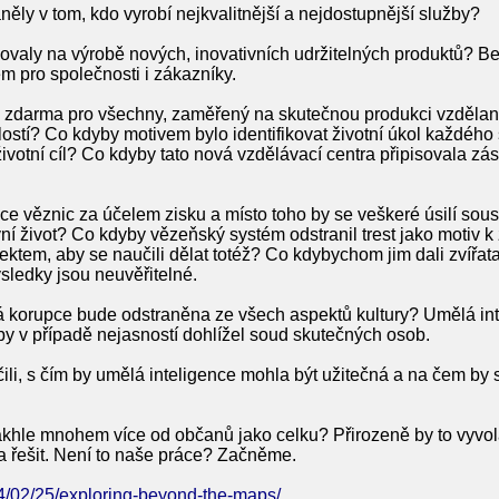
ěly v tom, kdo vyrobí nejkvalitnější a nejdostupnější služby?
valy na výrobě nových, inovativních udržitelných produktů? Be
em pro společnosti i zákazníky.
 zdarma pro všechny, zaměřený na skutečnou produkci vzdělané v
ostí? Co kdyby motivem bylo identifikovat životní úkol každého 
životní cíl? Co kdyby tato nová vzdělávací centra připisovala z
e věznic za účelem zisku a místo toho by se veškeré úsilí soust
vní život? Co kdyby vězeňský systém odstranil trest jako motiv k
tem, aby se naučili dělat totéž? Co kdybychom jim dali zvířata
sledky jsou neuvěřitelné.
á korupce bude odstraněna ze všech aspektů kultury? Umělá int
y v případě nejasností dohlížel soud skutečných osob.
li, s čím by umělá inteligence mohla být užitečná a na čem by 
takhle mnohem více od občanů jako celku? Přirozeně by to vyvo
ba řešit. Není to naše práce? Začněme.
24/02/25/exploring-beyond-the-maps/