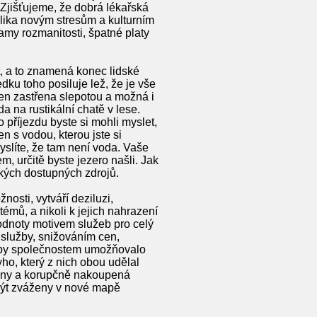
 Zjišťujeme, že dobrá lékařská
tolika novým stresům a kulturním
my rozmanitosti, špatné platy
t, a to znamená konec lidské
dku toho posiluje lež, že je vše
jen zastřena slepotou a možná i
 na rustikální chatě v lese.
o příjezdu byste si mohli myslet,
n s vodou, kterou jste si
myslíte, že tam není voda. Vaše
m, určitě byste jezero našli. Jak
ských dostupných zdrojů.
osti, vytváří deziluzi,
témů, a nikoli k jejich nahrazení
odnoty motivem služeb pro celý
 služby, snižováním cen,
ž by společnostem umožňovalo
ho, který z nich obou udělal
 ceny a korupčně nakoupená
 být zváženy v nové mapě