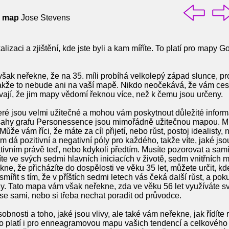
i map
Jose Stevens
lizaci a zjištění, kde jste byli a kam míříte. To platí pro mapy G
k neřekne, že na 35. míli probíhá velkolepý západ slunce, pr
akže to nebude ani na vaší mapě. Nikdo neočekává, že vám ces
vají, že jim mapy vědomí řeknou více, než k čemu jsou určeny.
ré jsou velmi užitečné a mohou vám poskytnout důležité infor
esahy grafu Personessence jsou mimořádně užitečnou mapou. M
že vám říci, že máte za cíl přijetí, nebo růst, postoj idealist
 dá pozitivní a negativní póly pro každého, takže víte, jaké js
tivním právě teď, nebo kdykoli předtím. Musíte pozorovat a sami 
e ve svých sedmi hlavních iniciacích v životě, sedm vnitřních m
ne, že přicházíte do dospělosti ve věku 35 let, můžete určit, kd
ířit s tím, že v příštích sedmi letech vás čeká další růst, a poku
brzy. Tato mapa vám však neřekne, zda ve věku 56 let využíváte sv
se sami, nebo si třeba nechat poradit od průvodce.
obnosti a toho, jaké jsou vlivy, ale také vám neřekne, jak řídíte
 platí i pro enneagramovou mapu vašich tendencí a celkového