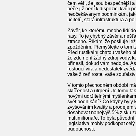
čem věří, že jsou bezpečnější a
péče již není k dispozici kvůli 
neočekávaným podmínkám, jako j
učitelů, stará infrastruktura a p
Závěr, ke kterému mnoho lidí do
rasy. To je chybný závěr a nešťa
ztraceno. Říkám, že posiluje le
zpožděním. Přemýšlejte o tom ta
Před rustikální chatou vašeho pří
že zde není žádný zdroj vody, kd
přinesli, dokud vám nedojde. Asi
rostoucí víra a nedostatek zvěda
vaše žízeň roste, vaše zoufalst
V tomto přechodném období máme 
sklíčenost a utrpení. Je tomu ta
novými udržitelnými myšlenkami
svět podnikání? Co kdyby byly k
zvyšováním kvality a prodejem 
dosahovat nanejvýš 5% zisku ze 
multimilionáře. To byla původn
legislativa mohly podkopat celý
budoucnosti.