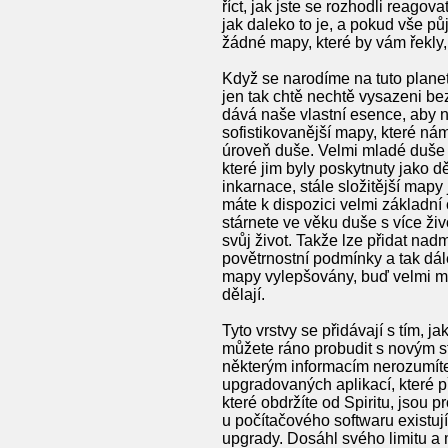
říct, jak jste se rozhodli reago
jak daleko to je, a pokud vše p
žádné mapy, které by vám řekly,
Když se narodíme na tuto planet
jen tak chtě nechtě vysazeni b
dává naše vlastní esence, aby 
sofistikovanější mapy, které nám
úroveň duše. Velmi mladé duše ne
které jim byly poskytnuty jako dě
inkarnace, stále složitější map
máte k dispozici velmi základní
stárnete ve věku duše s více živ
svůj život. Takže lze přidat nad
povětrnostní podmínky a tak dál
mapy vylepšovány, buď velmi mír
dělají.
Tyto vrstvy se přidávají s tím,
můžete ráno probudit s novým st
některým informacím nerozumít
upgradovaných aplikací, které p
které obdržíte od Spiritu, jsou 
u počítačového softwaru existuj
upgrady. Dosáhl svého limitu a 