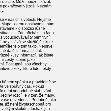
te do cíle. Může pouze ukázat,
ete pokračovat v jízdě. Neznám
by.
 se v našich životech. Nejsme
l. Mapa, kterou dostáváme, nám
stáváme k dispozici různé
 situacích. Zde přichází na řadu
ivot uchovávají ty primitivní,
árne a stává se složitější skrze
emýšlejte o tom takto. Nejprve
dné další informace. Jak
ůzné kusy informací, jak žijete
í cesty, stejně jako
vní. Postupně jsou všechny
ntové skoky, které lidé někdy
h a během spánku a pravidelně se
ete ve správný čas. Pokud
 To není nepodobné stahování
Jediný rozdíl je v tom, že mapy,
ejí vaše dovednosti. Podobně jako
te, již není životaschopná pro
mto velkým skokům dochází jen