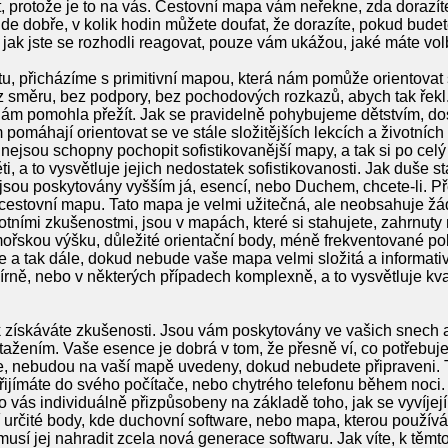
vat, protože je to na vás. Cestovní mapa vám neřekne, zda dorazí
ůjde dobře, v kolik hodin můžete doufat, že dorazíte, pokud bud
 jak jste se rozhodli reagovat, pouze vám ukážou, jaké máte vol
u, přicházíme s primitivní mapou, která nám pomůže orientovat
ez směru, bez podpory, bez pochodových rozkazů, abych tak řek
nám pomohla přežít. Jak se pravidelně pohybujeme dětstvím, do
 pomáhají orientovat se ve stále složitějších lekcích a životních
jsou schopny pochopit sofistikovanější mapy, a tak si po celý ž
ti, a to vysvětluje jejich nedostatek sofistikovanosti. Jak duše st
y jsou poskytovány vyšším já, esencí, nebo Duchem, chcete-li. Př
 cestovní mapu. Tato mapa je velmi užitečná, ale neobsahuje žá
otními zkušenostmi, jsou v mapách, které si stahujete, zahrnuty r
mořskou výšku, důležité orientační body, méně frekventované poln
e a tak dále, dokud nebude vaše mapa velmi složitá a informati
ně, nebo v některých případech komplexně, a to vysvětluje kva
 jak získáváte zkušenosti. Jsou vám poskytovány ve vašich snec
ažením. Vaše esence je dobrá v tom, že přesně ví, co potřebuj
e, nebudou na vaší mapě uvedeny, dokud nebudete připraveni.
řijímáte do svého počítače, nebo chytrého telefonu během noci. 
pro vás individuálně přizpůsobeny na základě toho, jak se vyvíj
í určité body, kde duchovní software, nebo mapa, kterou používá
musí jej nahradit zcela nová generace softwaru. Jak víte, k tě