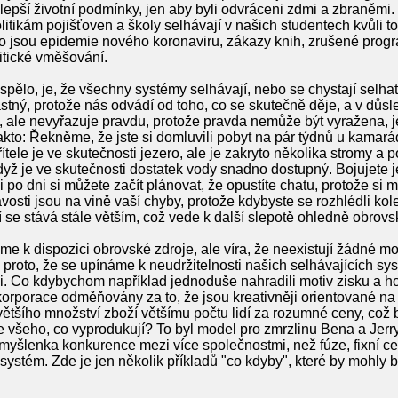
 lepší životní podmínky, jen aby byli odvráceni zdmi a zbraněmi.
politikám pojišťoven a školy selhávají v našich studentech kvůli 
sou epidemie nového koronaviru, zákazy knih, zrušené progra
olitické vměšování.
spělo, je, že všechny systémy selhávají, nebo se chystají selha
stný, protože nás odvádí od toho, co se skutečně děje, a v důsle
ž, ale nevyřazuje pravdu, protože pravda nemůže být vyražena, 
kto: Řekněme, že jste si domluvili pobyt na pár týdnů u kamaráda
tele je ve skutečnosti jezero, ale je zakryto několika stromy a p
yž je ve skutečnosti dostatek vody snadno dostupný. Bojujete je
 po dni si můžete začít plánovat, že opustíte chatu, protože si 
vosti jsou na vině vaší chyby, protože kdybyste se rozhlédli kole
ví se stává stále větším, což vede k další slepotě ohledně obrov
k dispozici obrovské zdroje, ale víra, že neexistují žádné možn
k proto, že se upínáme k neudržitelnosti našich selhávajících sys
. Co kdybychom například jednoduše nahradili motiv zisku a h
orporace odměňovány za to, že jsou kreativněji orientované na
většího množství zboží většímu počtu lidí za rozumné ceny, co
všeho, co vyprodukují? To byl model pro zmrzlinu Bena a Jerry
í myšlenka konkurence mezi více společnostmi, než fúze, fixní
 systém. Zde je jen několik příkladů "co kdyby", které by mohly