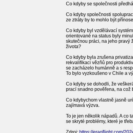
Co kdyby se společnosti předhán
Co kdyby společnosti spolupraco
ze ztráty by to mohlo být přínos
Co kdyby byl vzdělávací systém
orientované na status byly minul
skutečnou práci, na jeho pravý 
života?
Co kdyby byla zrušena privatizac
rekvalifikaci vězňů pro produkti
se zacházelo humánně a s respek
To bylo vyzkoušeno v Chile a vý
Co kdyby se dohodli, že vešker
prací snadno pověřena, na což b
Co kdybychom vlastně jasně urči
zajímavá výzva.
To je jen několik nápadů. A co 
se skryté problémy, které je tře
Zdroj:
https://eraoflight.com/20