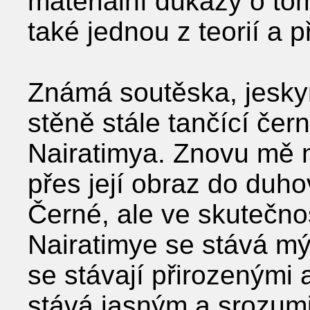
materiální důkazy o tom
také jednou z teorií a p
Známá soutěska, jesky
stěně stále tančící čer
Nairatimya. Znovu mě 
přes její obraz do duh
Černé, ale ve skutečnos
Nairatimye se stává m
se stávají přirozenými
stává jasným a srozumi