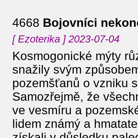
4668
Bojovníci neko
[ Ezoterika ] 2023-07-04
Kosmogonické mýty rů
snažily svým způsobem 
pozemšťanů o vzniku s
Samozřejmě, že všechn
ve vesmíru a pozemskéh
lidem známý a hmatateln
získali v důsledku pa