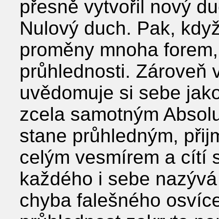
přesně vytvořil nový d
Nulový duch. Pak, když
proměny mnoha forem, 
průhlednosti. Zároveň
uvědomuje si sebe jako
zcela samotným Absol
stane průhledným, přijm
celým vesmírem a cítí s
každého i sebe nazývá 
chyba falešného osvíce