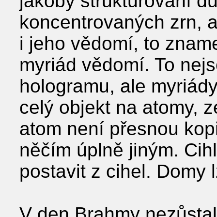
jakoby strukturování d
koncentrovaných zrn, a
i jeho vědomí, to znam
myriád vědomí. To nej
hologramu, ale myriády 
celý objekt na atomy, 
atom není přesnou kopií
něčím úplně jiným. Cihl
postavit z cihel. Domy l
V den Brahmy nezůstal