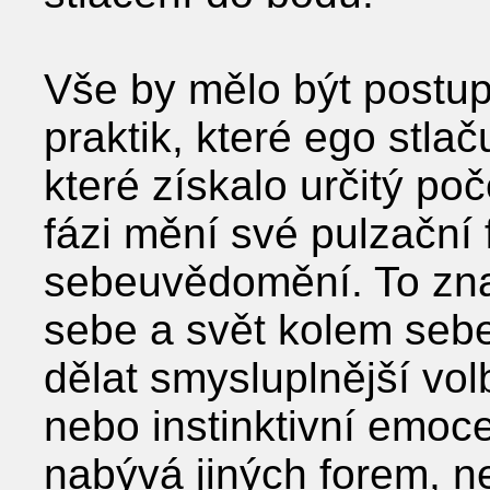
Vše by mělo být postu
praktik, které ego stla
které získalo určitý poč
fázi mění své pulzační
sebeuvědomění. To zn
sebe a svět kolem seb
dělat smysluplnější vol
nebo instinktivní emoce
nabývá jiných forem, n