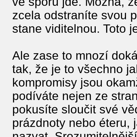
ve sporu jde. Možná, 
zcela odstraníte svou po
stane viditelnou. Toto j
Ale zase to mnozí dokáž
tak, že je to všechno 
kompromisy jsou okamži
podíváte nejen ze stra
pokusíte sloučit své 
prázdnoty nebo éteru, 
nazvat. Srozumitelnějš