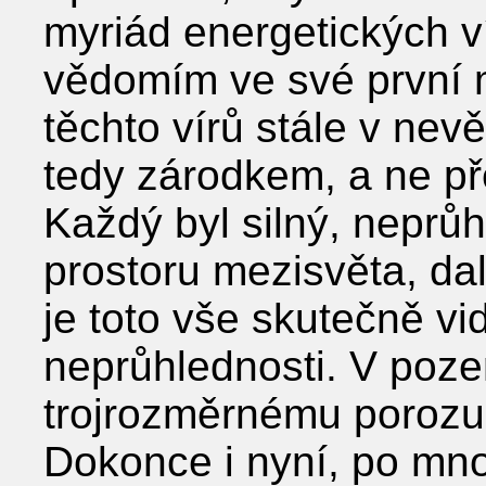
myriád energetických v
vědomím ve své první 
těchto vírů stále v ne
tedy zárodkem, a ne př
Každý byl silný, neprů
prostoru mezisvěta, da
je toto vše skutečně vi
neprůhlednosti. V poz
trojrozměrnému porozum
Dokonce i nyní, po mn