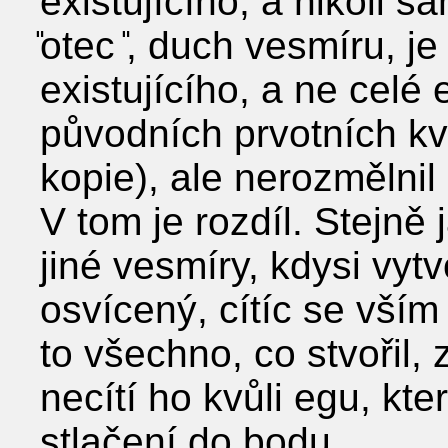
existujícího, a nikoli s
̎otec ̎, duch vesmíru, 
existujícího, a ne celé 
původních prvotních kva
kopie), ale nerozmělnil
V tom je rozdíl. Stejně
jiné vesmíry, kdysi vy
osvícený, cítíc se vším 
to všechno, co stvořil
necítí ho kvůli egu, kt
stlačení do bodu.