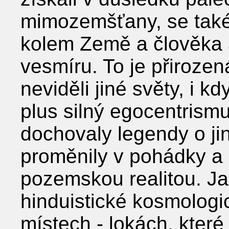
mimozemšťany, se také 
kolem Země a člověka 
vesmíru. To je přirozen
neviděli jiné světy, i k
plus silný egocentrism
dochovaly legendy o ji
proměnily v pohádky a 
pozemskou realitou. Ja
hinduistické kosmologi
místech - lokách, které