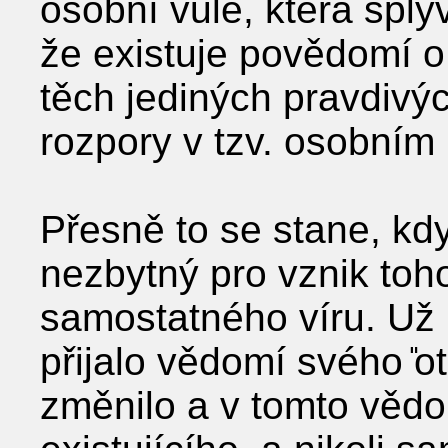
osobní vůle, která splý
že existuje povědomí o
těch jediných pravdivýc
rozpory v tzv. osobním
Přesně to se stane, kd
nezbytný pro vznik toh
samostatného víru. Už 
přijalo vědomí svého ̎ot
změnilo a v tomto vědo