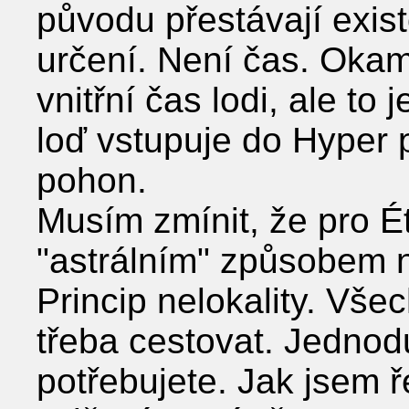
původu přestávají exist
určení. Není čas. Okam
vnitřní čas lodi, ale to 
loď vstupuje do Hyper p
pohon.
Musím zmínit, že pro Ét
ʺastrálnímʺ způsobem n
Princip nelokality. Vše
třeba cestovat. Jednod
potřebujete. Jak jsem ř