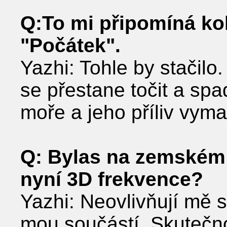
Q:To mi připomíná kol
ʺPočátekʺ.
Yazhi: Tohle by stačilo
se přestane točit a spa
moře a jeho příliv vym
Q: Bylas na zemském 
nyní 3D frekvence?
Yazhi: Neovlivňují mě 
mou součástí. Skutečn