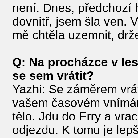
není. Dnes, předchozí 
dovnitř, jsem šla ven. 
mě chtěla uzemnit, drž
Q: Na procházce v lese
se sem vrátit?
Yazhi: Se záměrem vrát
vašem časovém vnímání 
tělo. Jdu do Erry a vra
odjezdu. K tomu je lepš