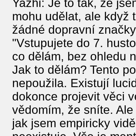
Yazhi: Je to tak, že j
mohu udělat, ale když
žádné dopravní značky, 
ʺVstupujete do 7. husto
co dělám, bez ohledu n
Jak to dělám? Tento po
nepoužila. Existují luc
dokonce projevit věci v
vědomím, že sníte. Ale
jak jsem empiricky vid