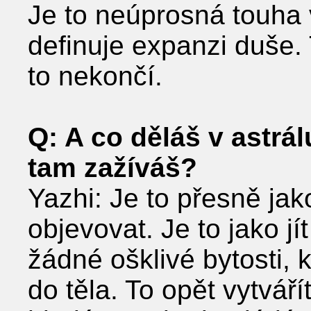
Je to neúprosná touha
definuje expanzi duše.
to nekončí.
Q: A co děláš v astrá
tam zažíváš?
Yazhi: Je to přesně ja
objevovat. Je to jako jít
žádné ošklivé bytosti, k
do těla. To opět vytváří