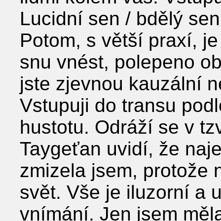
Lucidní sen / bdělý sen
Potom, s větší praxí, je
snu vnést, polepeno obj
jste zjevnou kauzální n
Vstupuji do transu podl
hustotu. Odráží se v tz
Taygeťan uvidí, že naj
zmizela jsem, protože 
svět. Vše je iluzorní 
vnímání. Jen jsem měla