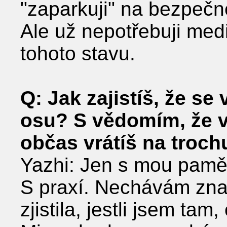
ʺzaparkujiʺ na bezpečn
Ale už nepotřebuji medi
tohoto stavu.
Q: Jak zajistíš, že se
osu? S vědomím, že v
občas vrátíš na trochu
Yazhi: Jen s mou pamět
S praxí. Nechávám znač
zjistila, jestli jsem tam