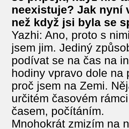
neexistuje? Jak nyní 
než když jsi byla se 
Yazhi: Ano, proto s nim
jsem jim. Jediný způsob
podívat se na čas na i
hodiny vpravo dole na p
proč jsem na Zemi. Ně
určitém časovém rámci
časem, počítáním.
Mnohokrát zmizím na něk