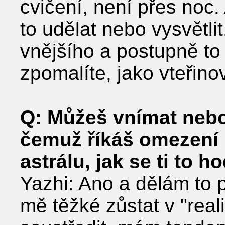
cvičení, není přes noc.
to udělat nebo vysvětli
vnějšího a postupně to
zpomalíte, jako vteřino
Q: Můžeš vnímat nebo
čemuž říkáš omezení 
astrálu, jak se ti to h
Yazhi: Ano a dělám to 
mě těžké zůstat v ʺreal