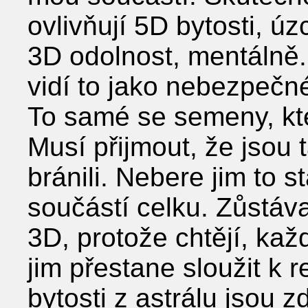
ovlivňují 5D bytosti, úz
3D odolnost, mentálně. N
vidí to jako nebezpečn
To samé se semeny, kte
Musí přijmout, že jsou 
bránili. Nebere jim to s
součástí celku. Zůstáva
3D, protože chtějí, ka
jim přestane sloužit k 
bytosti z astrálu jsou zd