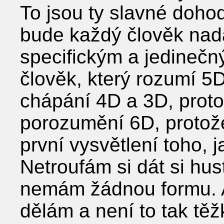
To jsou ty slavné dohody,
bude každý člověk nadá
specifickým a jedineč
člověk, který rozumí 
chápání 4D a 3D, protož
porozumění 6D, protože
první vysvětlení toho, j
Netroufám si dát si hust
nemám žádnou formu. A
dělám a není to tak těž