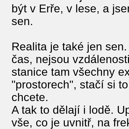
být v Erře, v lese, a js
sen.
Realita je také jen sen.
čas, nejsou vzdálenosti
stanice tam všechny exi
ʺprostorechʺ, stačí si to
chcete.
A tak to dělají i lodě. U
vše, co je uvnitř, na f