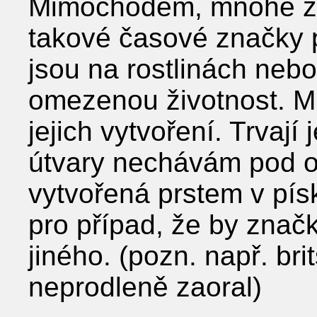
Mimochodem, mnohé z k
takové časové značky p
jsou na rostlinách nebo
omezenou životnost. Mů
jejich vytvoření. Trvají
útvary nechávám pod 
vytvořená prstem v písk
pro případ, že by zna
jiného. (pozn. např. bri
neprodleně zaoral)