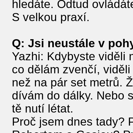
hledáte. Odtud ovládáte
S velkou praxí.
Q: Jsi neustále v poh
Yazhi: Kdybyste viděli m
co dělám zvenčí, viděli
než na pár set metrů. 
dívám do dálky. Nebo sp
tě nutí létat.
Proč jsem dnes tady? P