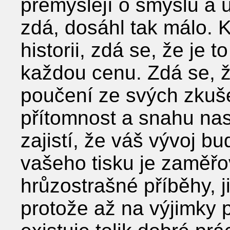
přemýšlejí o smyslu a ú
zdá, dosáhl tak málo. 
historii, zdá se, že je 
každou cenu. Zdá se, že
poučení ze svých zkušen
přítomnost a snahu nas
zajistí, že váš vývoj 
vašeho tisku je zaměřo
hrůzostrašné příběhy, 
protože až na výjimky p