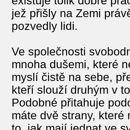
existuje tolik dobré pr
jež přišly na Zemi prá
pozvedly lidi.
Ve společnosti svobodn
mnoha dušemi, které n
myslí čistě na sebe, př
kteří slouží druhým v t
Podobné přitahuje pod
máte dvě strany, které
to, jak mají jednat ve s