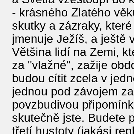
- krásného Zlatého vě
skutky a zázraky, které 
jmenuje Ježíš, a ještě v
Většina lidí na Zemi, k
za ʺvlažnéʺ, zažije ob
budou cítit zcela v jed
jednou pod závojem z
povzbudivou připomínk
skutečně jste. Budete 
třetí hustoty (jakási r