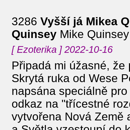
3286
Vyšší já Mikea 
Quinsey
Mike Quinsey
[ Ezoterika ] 2022-10-16
Připadá mi úžasné, že
Skrytá ruka od Wese Pe
napsána speciálně pro 
odkaz na ʺtřícestné roz
vytvořena Nová Země a
a Světla vzestoupí do 