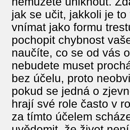
nemůžete uniknout. Zdá
jak se učit, jakkoli je t
vnímat jako formu tres
pochopit chybnost vaše
naučíte, co se od vás 
nebudete muset prochá
bez účelu, proto neobvi
pokud se jedná o zjevn
hrají své role často v 
za tímto účelem scházejí
uvědomit, že život nen