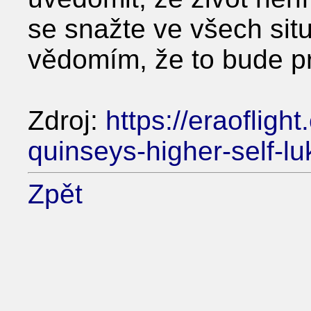
se snažte ve všech situ
vědomím, že to bude pr
Zdroj:
https://eraoflig
quinseys-higher-self-l
Zpět