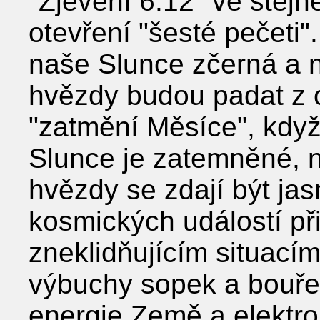
"Zjevení 6:12" ve stej
otevření "šesté pečeti"
naše Slunce zčerná a 
hvězdy budou padat z 
"zatmění Měsíce", když
Slunce je zatemněné, n
hvězdy se zdají být jas
kosmických událostí při
zneklidňujícím situacím
výbuchy sopek a bouře
energie Země a elektr