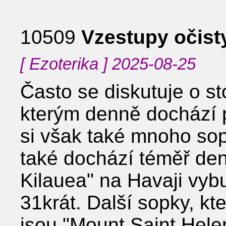
10509
Vzestupy očist
[ Ezoterika ] 2025-08-25
Často se diskutuje o s
kterým denně dochází
si však také mnoho so
také dochází téměř de
Kilauea" na Havaji vyb
31krát. Další sopky, kt
jsou "Mount Saint Hele