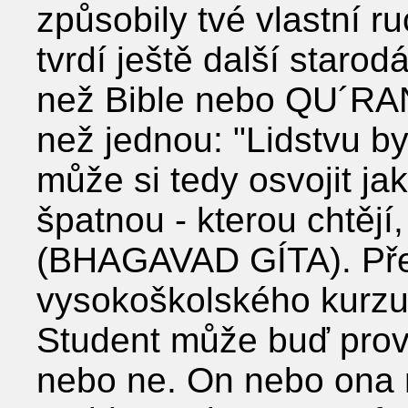
způsobily tvé vlastní 
tvrdí ještě další starod
než Bible nebo QU´RAN
než jednou: "Lidstvu b
může si tedy osvojit ja
špatnou - kterou chtějí,
(BHAGAVAD GÍTA). Přem
vysokoškolského kurzu
Student může buď prov
nebo ne. On nebo ona 