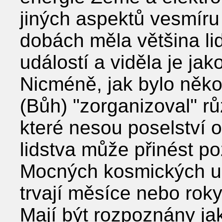
jiných aspektů vesmíru
dobách měla většina li
událostí a viděla je j
Nicméně, jak bylo něko
(Bůh) "zorganizoval" r
které nesou poselství 
lidstva může přinést p
Mocných kosmických udá
trvají měsíce nebo roky
Mají být rozpoznány ja