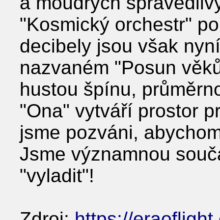
a moudrých spravedlivý
"Kosmický orchestr" po
decibely jsou však nyní
nazvaném "Posun věků
hustou špínu, průměrn
"Ona" vytváří prostor
jsme pozváni, abychom
Jsme významnou součás
"vyladit"!
Zdroj:
https://eraoflig