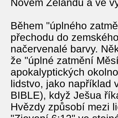
Novém Zélandu a ve výc
Během "úplného zatměn
přechodu do zemského 
načervenalé barvy. Něk
že "úplné zatmění Měs
apokalyptických okolnos
lidstvo, jako například
BIBLE), když Ješua řík
Hvězdy způsobí mezi li