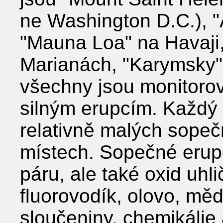
ne Washington D.C.), "
"Mauna Loa" na Havaji
Marianách, "Karymsky" 
všechny jsou monitorov
silným erupcím. Každý 
relativně malých sopeč
místech. Sopečné erup
páru, ale také oxid uhlič
fluorovodík, olovo, měď,
sloučeniny, chemikálie