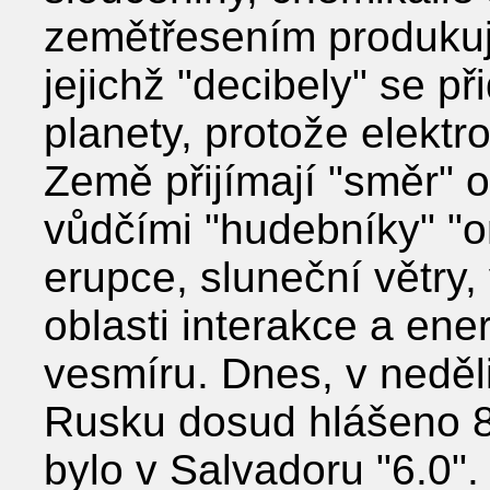
zemětřesením produkují
jejichž "decibely" se př
planety, protože elektr
Země přijímají "směr" 
vůdčími "hudebníky" "o
erupce, sluneční větry,
oblasti interakce a ene
vesmíru. Dnes, v neděli
Rusku dosud hlášeno 84
bylo v Salvadoru "6.0".