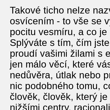
Takové ticho nelze na
osvícením - to vše se 
pocitu vesmíru, a co je
Splýváte s tím, čím jste 
proudí vašimi žilami s e
jen málo věcí, které vá
nedůvěra, útlak nebo p
nic podobného tomu, co
člověk, člověk, který j
nižšími centry, racionali