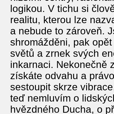
logikou. V tichu si člov
realitu, kterou lze nazv
a nebude to zároveň. J
shromážděni, pak opět
světů a zrnek svých ene
inkarnaci. Nekonečně z
získáte odvahu a právo 
sestoupit skrze vibrace
teď nemluvím o lidskýc
hvězdného Ducha, o př