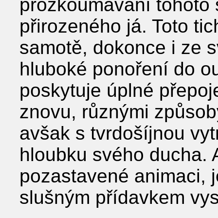
prozkoumávání tohoto s
přirozeného já. Toto tic
samotě, dokonce i ze s
hluboké ponoření do ou
poskytuje úplné přepoj
znovu, různými způsob
avšak s tvrdošíjnou vyt
hloubku svého ducha. A
pozastavené animaci, 
slušným přídavkem vys