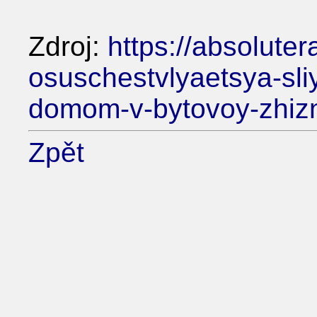
Zdroj:
https://absoluter
osuschestvlyaetsya-sl
domom-v-bytovoy-zhiz
Zpět