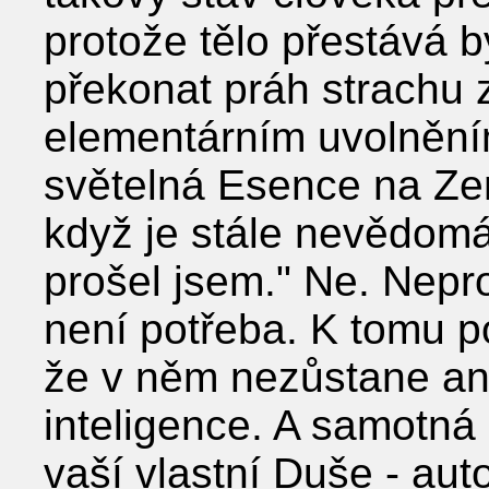
protože tělo přestává být
překonat práh strachu 
elementárním uvolnění
světelná Esence na Zem
když je stále nevědomá
prošel jsem." Ne. Nep
není potřeba. K tomu po
že v něm nezůstane a
inteligence. A samotná 
vaší vlastní Duše - au