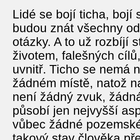
Lidé se bojí ticha, bojí
budou znát všechny od
otázky. A to už rozbíjí
životem, falešných cílů
uvnitř. Ticho se nemá 
žádném místě, natož na
není žádný zvuk, žádná
působí jen nejvyšší as
vůbec žádné pozemské s
takový stav člověka př