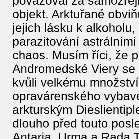
považoval za samozřej
objekt. Arktuřané obviňu
jejich lásku k alkoholu
parazitování astrálními 
chaos. Musím říci, že p
Andromedské Viery se 
kvůli velkému množství
opravárenského vybaven
arkturským Dieslientipl
dlouho před touto posl
Antaria, Urma a Rada T