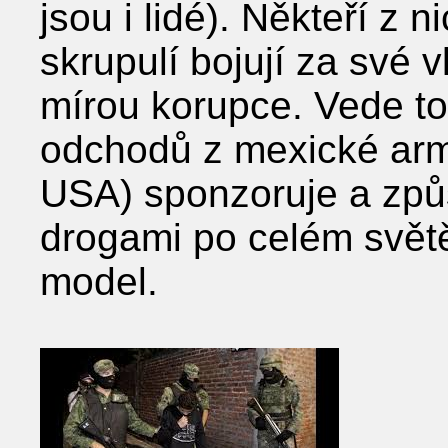
jsou i lidé). Někteří z n
skrupulí bojují za své v
mírou korupce. Vede to
odchodů z mexické arm
USA) sponzoruje a způ
drogami po celém světě,
model.