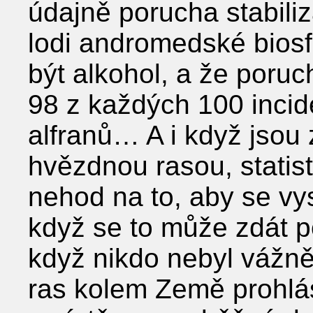
údajně porucha stabilizá
lodi andromedské biosfé
být alkohol, a že poruc
98 z každých 100 incid
alfranů… A i když jsou
hvězdnou rasou, statist
nehod na to, aby se vysv
když se to může zdát p
když nikdo nebyl vážn
ras kolem Země prohlási