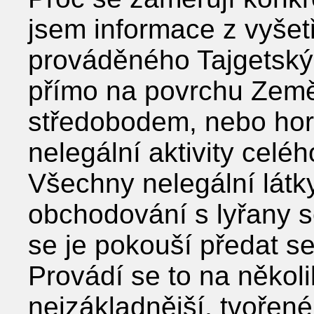
jsem informace z vyše
prováděného Tajgetským
přímo na povrchu Země 
středobodem, nebo ho
nelegální aktivity celé
Všechny nelegální látk
obchodování s lyřany s
se je pokouší předat s
Provádí se to na několi
nejzákladnější, tvořené