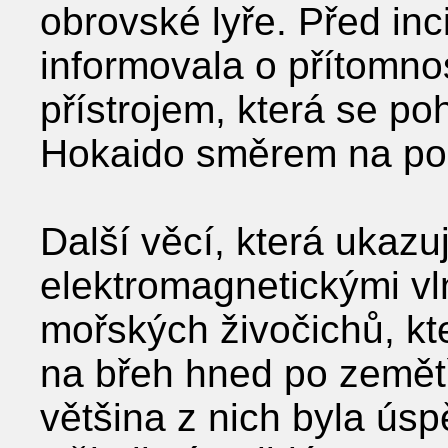
obrovské lyře. Před in
informovala o přítomno
přístrojem, která se p
Hokaido směrem na po
Další věcí, která ukaz
elektromagnetickými vln
mořských živočichů, kteř
na břeh hned po zemětř
většina z nich byla ús