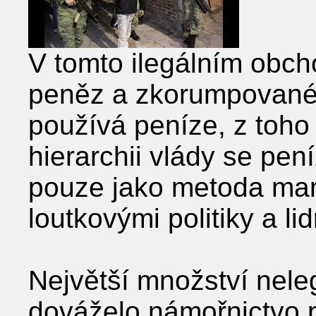
V tomto ilegálním obch
peněz a zkorumpované v
používá peníze, z toho c
hierarchii vlády se pen
pouze jako metoda man
loutkovými politiky a li
Největší množství neleg
dováželo námořnictvo p