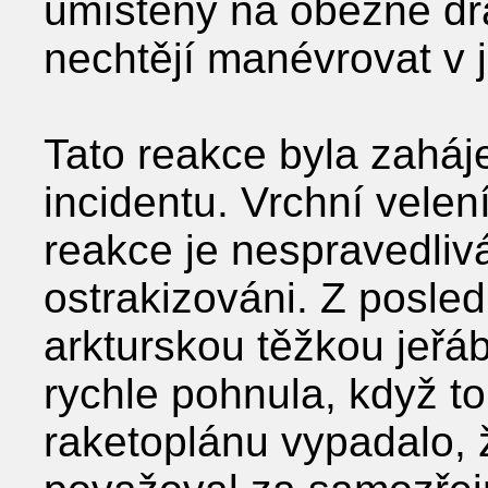
umístěny na oběžné dráz
nechtějí manévrovat v je
Tato reakce byla zaháj
incidentu. Vrchní velení
reakce je nespravedlivá
ostrakizováni. Z posled
arkturskou těžkou jeřá
rychle pohnula, když to
raketoplánu vypadalo, 