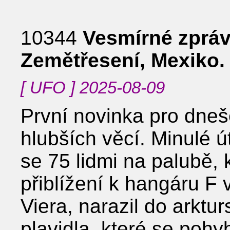
10344
Vesmírné zpráv
Zemětřesení, Mexiko.
[ UFO ] 2025-08-09
První novinka pro dneš
hlubších věcí. Minulé ú
se 75 lidmi na palubě, 
přiblížení k hangáru F
Viera, narazil do arkt
plavidla, které se pohy