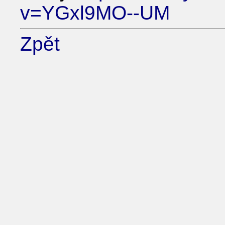
v=YGxl9MO--UM
Zpět