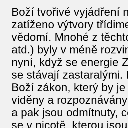
Boží tvořivé vyjádření
zatíženo výtvory třídim
vědomí. Mnohé z těchto 
atd.) byly v méně rozv
nyní, když se energie Z
se stávají zastaralými. 
Boží zákon, který by je
viděny a rozpoznávány
a pak jsou odmítnuty, c
se v nicotě, kterou jsou