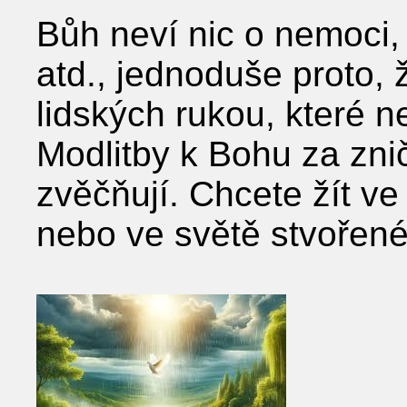
Bůh neví nic o nemoci, 
atd., jednoduše proto, 
lidských rukou, které 
Modlitby k Bohu za zniče
zvěčňují. Chcete žít 
nebo ve světě stvoře