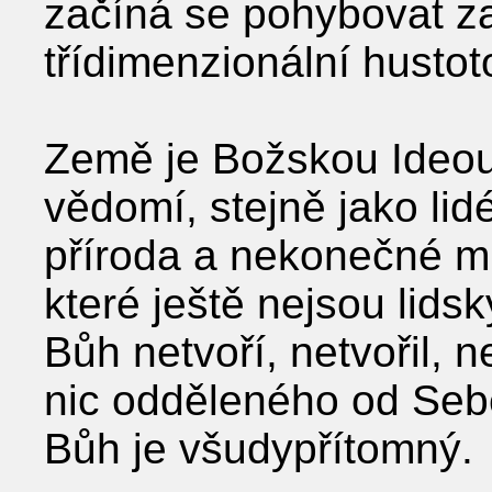
začíná se pohybovat z
třídimenzionální hustot
Země je Božskou Ideou
vědomí, stejně jako lidé,
příroda a nekonečné mn
které ještě nejsou lid
Bůh netvoří, netvořil, n
nic odděleného od Sebe
Bůh je všudypřítomný.