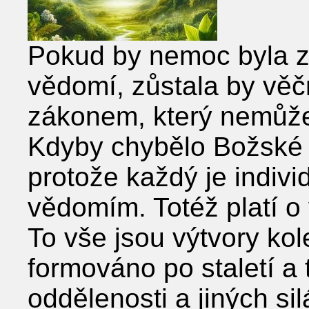
Pokud by nemoc byla 
vědomí, zůstala by věč
zákonem, který nemůže 
Kdyby chybělo Božské v
protože každý je indi
vědomím. Totéž platí o 
To vše jsou výtvory kol
formováno po staletí a t
oddělenosti a jiných sil