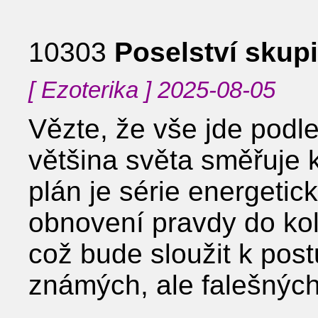
10303
Poselství skup
[ Ezoterika ] 2025-08-05
Vězte, že vše jde podle
většina světa směřuje k
plán je série energeti
obnovení pravdy do ko
což bude sloužit k po
známých, ale falešnýc