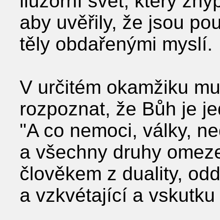
iluzorní svět, který zh
aby uvěřily, že jsou p
těly obdařenými myslí.
V určitém okamžiku mus
rozpoznat, že Bůh je je
"A co nemoci, války, ne
a všechny druhy omeze
člověkem z duality, odd
a vzkvétající a vskutku 