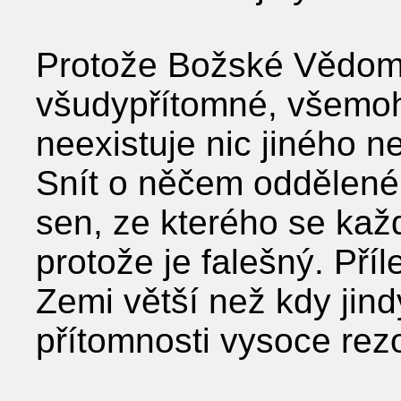
Protože Božské Vědomí
všudypřítomné, všemoh
neexistuje nic jiného 
Snít o něčem oddělené
sen, ze kterého se kaž
protože je falešný. Příl
Zemi větší než kdy jindy
přítomnosti vysoce rez