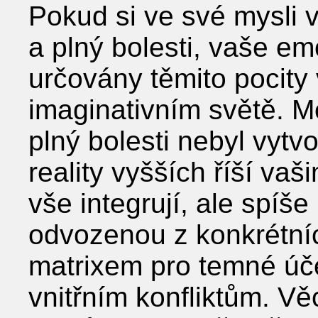
Pokud si ve své mysli v
a plný bolesti, vaše em
určovány těmito pocity
imaginativním světě. M
plný bolesti nebyl vyt
reality vyšších říší va
vše integrují, ale spí
odvozenou z konkrétní
matrixem pro temné úč
vnitřním konfliktům. Vě