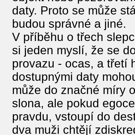
daty. Proto se může st
budou správné a jiné.
V příběhu o třech slepcí
si jeden myslí, že se d
provazu - ocas, a třet
dostupnými daty mohou
může do značné míry od
slona, ale pokud egocen
pravdu, vstoupí do dest
dva muži chtějí zdiskre