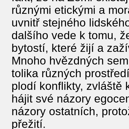
různými etickými a mor
uvnitř stejného lidské
dalšího vede k tomu, že e
bytostí, které žijí a zaž
Mnoho hvězdných semín
tolika různých prostředí
plodí konflikty, zvláště
hájit své názory egoce
názory ostatních, prot
přežití.