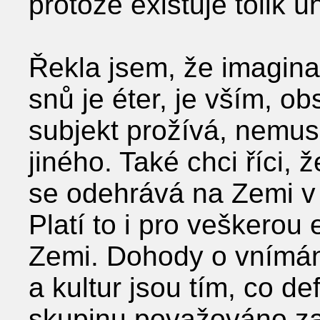
protože existuje tolik 
Řekla jsem, že imaginac
snů je éter, je vším, ob
subjekt prožívá, nemusí
jiného. Také chci říci, ž
se odehrává na Zemi 
Platí to i pro veškerou
Zemi. Dohody o vnímání
a kultur jsou tím, co de
skupinu považováno za 