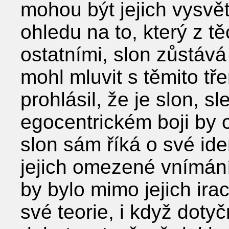
mohou být jejich vysvě
ohledu na to, který z tě
ostatními, slon zůstáv
mohl mluvit s těmito tř
prohlásil, že je slon, s
egocentrickém boji by o
slon sám říká o své iden
jejich omezené vnímání
by bylo mimo jejich ira
své teorie, i když doty