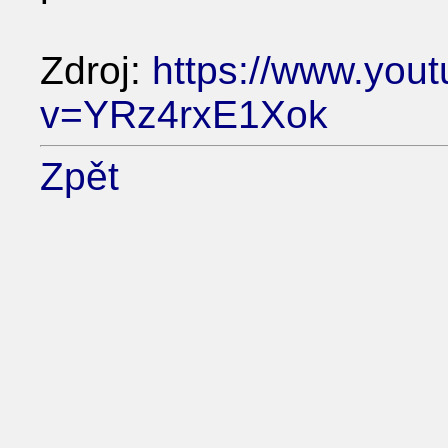
Zdroj:
https://www.you
v=YRz4rxE1Xok
Zpět