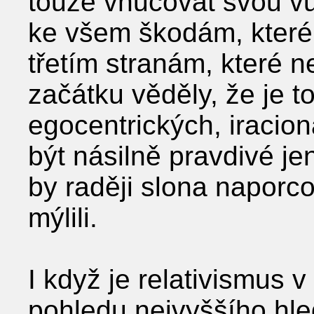
touze vnucovat svou vů
ke všem škodám, které
třetím stranám, které 
začátku věděly, že je t
egocentrických, iracion
být násilně pravdivé je
by raději slona naporcov
mýlili.
I když je relativismus 
pohledu nejvyššího hled