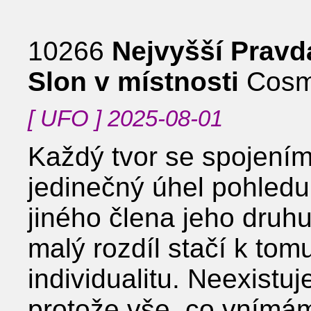
10266
Nejvyšší Pravd
Slon v místnosti
Cosm
[ UFO ] 2025-08-01
Každý tvor se spojení
jedinečný úhel pohledu
jiného člena jeho druhu 
malý rozdíl stačí k tom
individualitu. Neexistuj
protože vše, co vnímá