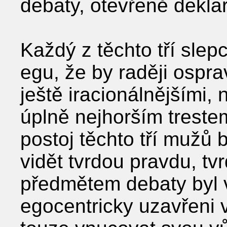
debaty, otevřeně deklar
Každý z těchto tří slep
egu, že by raději osprav
ještě iracionálnějšími, 
úplně nejhorším trestem
postoj těchto tří mužů 
vidět tvrdou pravdu, tv
předmětem debaty byl vž
egocentricky uzavřeni v