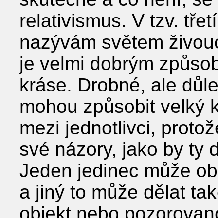
relativismus. V tzv. třet
nazývám světem živoucí
je velmi dobrým způsobe
kráse. Drobné, ale důle
mohou způsobit velký ko
mezi jednotlivci, proto
své názory, jako by ty 
Jeden jedinec může obh
a jiný to může dělat ta
objekt nebo pozorovan