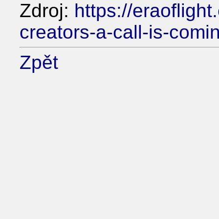
Zdroj:
https://eraoflig
creators-a-call-is-com
Zpět