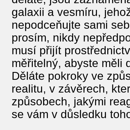
galaxii a vesmíru, jeho
nepodceňujte sami sebe 
prosím, nikdy nepředpo
musí přijít prostřednic
měřitelný, abyste měli d
Děláte pokroky ve způ
realitu, v závěrech, kte
způsobech, jakými reagu
se vám v důsledku toh