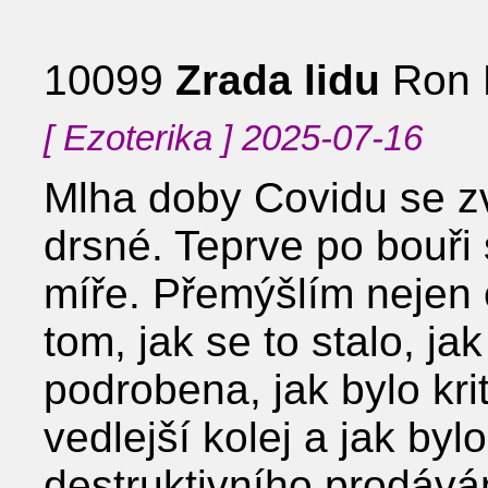
10099
Zrada lidu
Ron 
[ Ezoterika ] 2025-07-16
Mlha doby Covidu se zv
drsné. Teprve po bouři 
míře. Přemýšlím nejen o
tom, jak se to stalo, ja
podrobena, jak bylo kr
vedlejší kolej a jak byl
destruktivního prodává