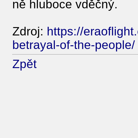
ně hluboce vděčný.
Zdroj:
https://eraofligh
betrayal-of-the-people/
Zpět