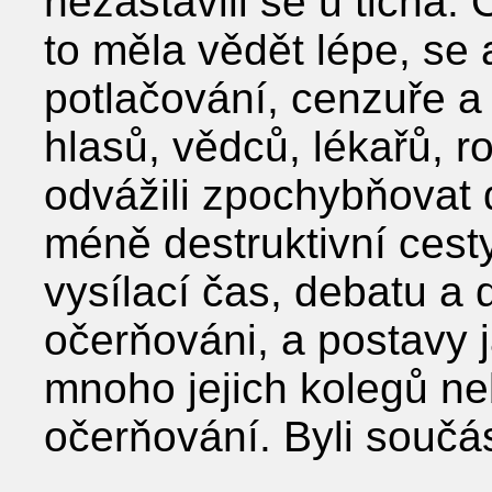
nezastavili se u ticha. 
to měla vědět lépe, se 
potlačování, cenzuře 
hlasů, vědců, lékařů, r
odvážili zpochybňovat
méně destruktivní cesty.
vysílací čas, debatu a d
očerňováni, a postavy j
mnoho jejich kolegů neb
očerňování. Byli součás