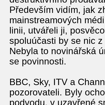
Především vidím, jak z
mainstreamových médií
linii, utvářeli ji, posvěc
spoluúčasti by se nic z
Nebyla to novinářská ú
se povinnosti.
BBC, Sky, ITV a Channe
pozorovateli. Byly och
podvodu, v uzavřené s