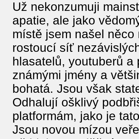
Už nekonzumuji mainst
apatie, ale jako vědomý
místě jsem našel něco
rostoucí síť nezávislýc
hlasatelů, youtuberů a
známými jmény a větši
bohatá. Jsou však stat
Odhalují ošklivý podbři
platformám, jako je tat
Jsou novou mízou veřej