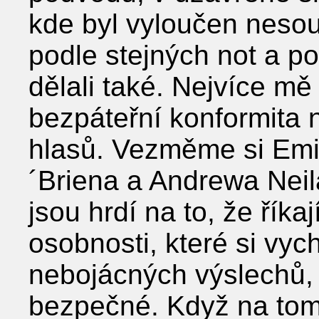
kde byl vyloučen nesouh
podle stejných not a po
dělali také. Nejvíce mě 
bezpáteřní konformita 
hlasů. Vezměme si Emi
´Briena a Andrewa Neila
jsou hrdí na to, že řík
osobnosti, které si vyc
nebojácných výslechů,
bezpečné. Když na tom 