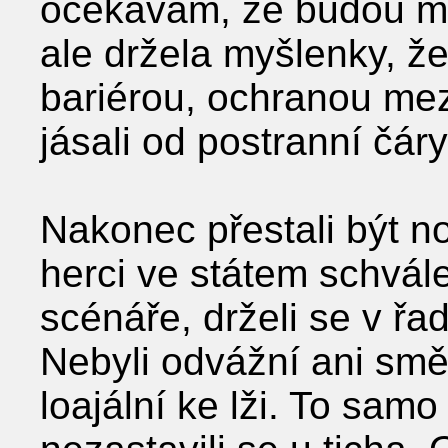
očekávám, že budou mo
ale držela myšlenky, že
bariérou, ochranou mezi
jásali od postranní čáry
Nakonec přestali být no
herci ve státem schvál
scénáře, drželi se v řad
Nebyli odvážní ani směl
loajální ke lži. To sam