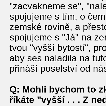
"zacvakneme se", "nala
spojujeme s tím, o čem 
zemské rovině, a přesto,
spojujeme s "Já" na ze
tvou "vyšší bytostí", p
aby ses naladila na tut
přináší poselství od nás
Q: Mohli bychom to zk
říkáte "vyšší . . . Z 