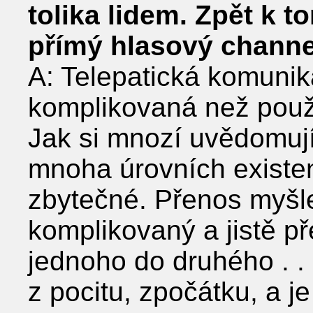
tolika lidem. Zpět k t
přímý hlasový chann
A: Telepatická komun
komplikovaná než použi
Jak si mnozí uvědomují
mnoha úrovních existe
zbytečné. Přenos myš
komplikovaný a jistě p
jednoho do druhého . .
z pocitu, zpočátku, a j