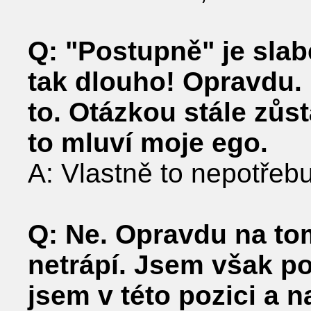
Q: "Postupně" je slabé
tak dlouho! Opravdu. . 
to. Otázkou stále zůstá
to mluví moje ego.
A: Vlastně to nepotřeb
Q: Ne. Opravdu na tom
netrápí. Jsem však p
jsem v této pozici a 