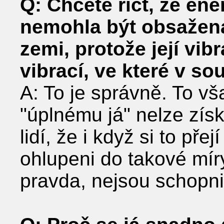
Q: Chcete říct, že en
nemohla být obsažena
zemi, protože její vib
vibrací, ve které v 
A: To je správně. To v
"úplnému já" nelze získa
lidí, že i když si to pře
ohlupeni do takové míry,
pravda, nejsou schopni 