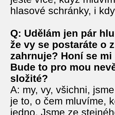
hlasové schránky, i kd
Q: Udělám jen pár hl
že vy se postaráte o z
zahrnuje? Honí se mi
Bude to pro mou nevě
složité?
A: my, vy, všichni, js
je to, o čem mluvíme, 
jedno. Jsme ze stejnéh