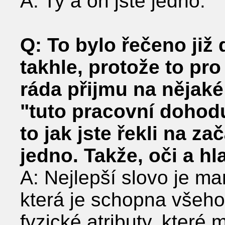
A: Ty a on jste jedno.
Q: To bylo řečeno již
takhle, protože to pr
ráda přijmu na nějaké 
"tuto pracovní dohod
to jak jste řekli na z
jedno. Takže, oči a hl
A: Nejlepší slovo je m
která je schopna všeho,
fyzické atributy, které 