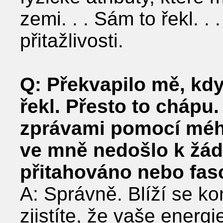
zemi. . . Sám to řekl. 
přitažlivosti.
Q: Překvapilo mě, kd
řekl. Přesto to chápu
zprávami pomocí mého
ve mně nedošlo k žád
přitahováno nebo fasc
A: Správně. Blíží se ko
zjistíte, že vaše ener