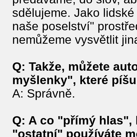
sdělujeme. Jako lidské 
naše poselství" prostře
nemůžeme vysvětlit jina
Q: Takže, můžete auto
myšlenky", které píš
A: Správně.
Q: A co "přímý hlas",
"ostatní" používáte 