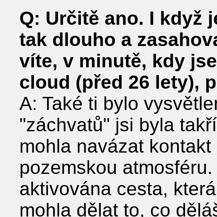
Q: Určitě ano. I když j
tak dlouho a zasahova
víte, v minutě, kdy js
cloud (před 26 lety), př
A: Také ti bylo vysvětl
"záchvatů" jsi byla tak
mohla navázat kontakt 
pozemskou atmosféru. 
aktivována cesta, kter
mohla dělat to, co dělá