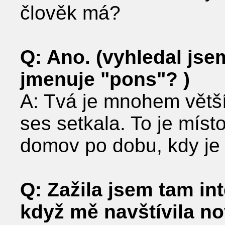
člověk má?
Q: Ano. (vyhledal jsem 
jmenuje "pons"? )
A: Tvá je mnohem větší
ses setkala. To je místo
domov po dobu, kdy je
Q: Zažila jsem tam in
když mě navštívila no