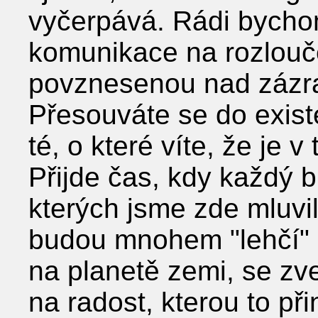
vyčerpává. Rádi bycho
komunikace na rozlou
povznesenou nad zázrak
Přesouváte se do exist
té, o které víte, že je 
Přijde čas, kdy každý 
kterých jsme zde mluvil
budou mnohem "lehčí" a
na planetě zemi, se zv
na radost, kterou to př