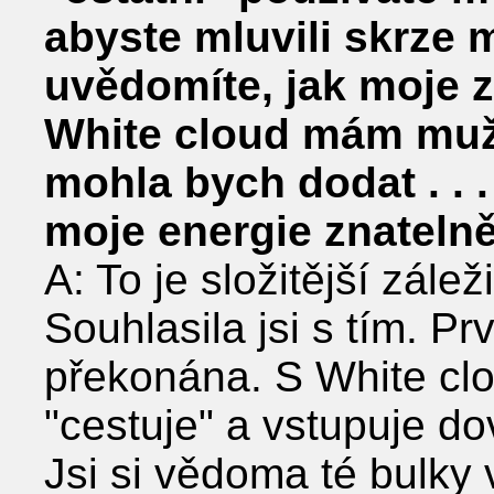
abyste mluvili skrze 
uvědomíte, jak moje z
White cloud mám mužs
mohla bych dodat . . .
moje energie znatelně
A: To je složitější záleži
Souhlasila jsi s tím. P
překonána. S White clo
"cestuje" a vstupuje dov
Jsi si vědoma té bulky 