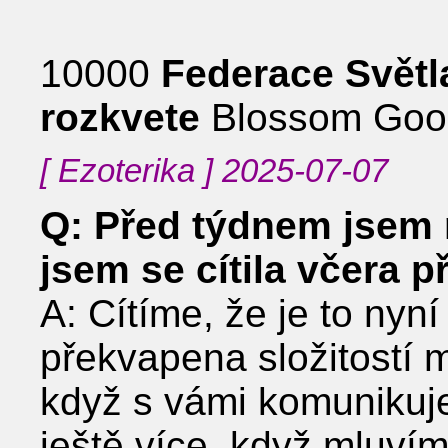
10000
Federace Světla
rozkvete
Blossom Good
[ Ezoterika ] 2025-07-07
Q: Před týdnem jsem 
jsem se cítila včera př
A: Cítíme, že je to nyn
překvapena složitostí 
když s vámi komunikuj
ještě více, když mluvím