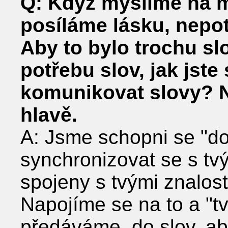
Q: Když myslíme na 
posíláme lásku, nepo
Aby to bylo trochu slo
potřebu slov, jak jst
komunikovat slovy? N
hlavě.
A: Jsme schopni se "do
synchronizovat se s tv
spojeny s tvými znalo
Napojíme se na to a "tv
předáváme, do slov, ab