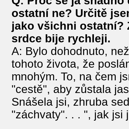
Q: Proč se já snadno 
ostatní ne? Určitě j
jako všichni ostatní
srdce bije rychleji.
A: Bylo dohodnuto, než 
tohoto života, že poslá
mnohým. To, na čem js
"cestě", aby zůstala ja
Snášela jsi, zhruba sed
"záchvaty". . . ", jak jsi