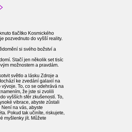
sknuto tlačítko Kosmického
je pozvednuto do vyšší reality.
uvědomění si svého božství a
mí. Stačí jen několik set tisíc
se novým možnostem a pravdám.
kotvit světlo a lásku Zdroje a
dochází ke zvedání galaxií na
 vývoje. To, co se odehrává na
amením, že jste si zvolili
 do vyšších sfér zkušeností. To,
ysoké vibrace, abyste zůstali
o. Není na vás, abyste
a. Pokud tak učiníte, riskujete,
é myšlenky jít. Můžete