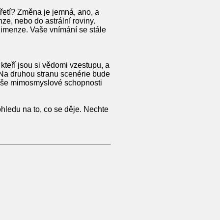
i Třetí? Změna je jemná, ano, a
nze, nebo do astrální roviny.
 dimenze. Vaše vnímání se stále
 kteří jsou si vědomi vzestupu, a
. Na druhou stranu scenérie bude
 vaše mimosmyslové schopnosti
hledu na to, co se děje. Nechte