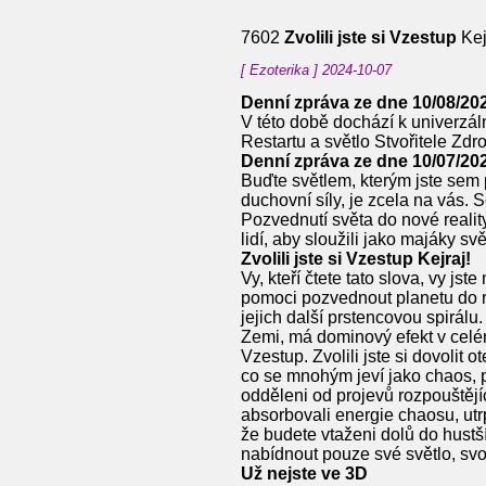
7602
Zvolili jste si Vzestup
Kej
[ Ezoterika ] 2024-10-07
Denní zpráva ze dne 10/08/20
V této době dochází k univerzál
Restartu a světlo Stvořitele Zdr
Denní zpráva ze dne 10/07/20
Buďte světlem, kterým jste sem p
duchovní síly, je zcela na vás.
Pozvednutí světa do nové reality
lidí, aby sloužili jako majáky 
Zvolili jste si Vzestup Kejraj!
Vy, kteří čtete tato slova, vy js
pomoci pozvednout planetu do re
jejich další prstencovou spirá
Zemi, má dominový efekt v celém
Vzestup. Zvolili jste si dovolit 
co se mnohým jeví jako chaos, pr
odděleni od projevů rozpouštějíc
absorbovali energie chaosu, utrp
že budete vtaženi dolů do hustš
nabídnout pouze své světlo, svo
Už nejste ve 3D