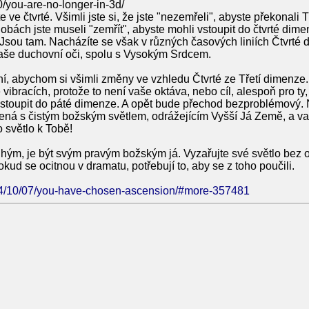
0/you-are-no-longer-in-3d/
ste ve čtvrté. Všimli jste si, že jste "nezemřeli", abyste překonal
dobách jste museli "zemřít", abyste mohli vstoupit do čtvrté dime
 Jsou tam. Nacházíte se však v různých časových liniích Čtvrté
a vaše duchovní oči, spolu s Vysokým Srdcem.
í, abychom si všimli změny ve vzhledu Čtvrté ze Třetí dimenze.
ibracích, protože to není vaše oktáva, nebo cíl, alespoň pro ty,
áte vstoupit do páté dimenze. A opět bude přechod bezproblémový
vržená s čistým božským světlem, odrážejícím Vyšší Já Země, a
 světlo k Tobě!
hým, je být svým pravým božským já. Vyzařujte své světlo bez o
 Pokud se ocitnou v dramatu, potřebují to, aby se z toho poučili.
024/10/07/you-have-chosen-ascension/#more-357481