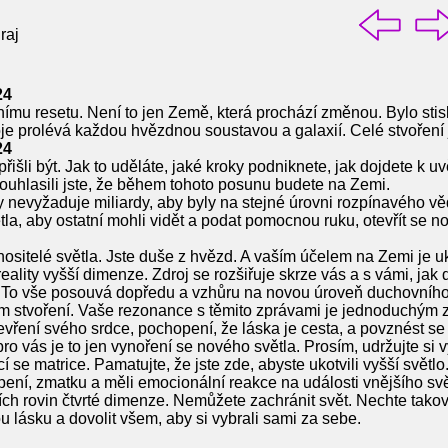
raj
24
nímu resetu. Není to jen Země, která prochází změnou. Bylo sti
oje prolévá každou hvězdnou soustavou a galaxií. Celé stvoření 
24
řišli být. Jak to uděláte, jaké kroky podniknete, jak dojdete k 
 Souhlasili jste, že během tohoto posunu budete na Zemi.
 nevyžaduje miliardy, aby byly na stejné úrovni rozpínavého vědo
světla, aby ostatní mohli vidět a podat pomocnou ruku, otevřít 
te nositelé světla. Jste duše z hvězd. A vaším účelem na Zemi je u
ality vyšší dimenze. Zdroj se rozšiřuje skrze vás a s vámi, jak 
lu. To vše posouvá dopředu a vzhůru na novou úroveň duchovního
 stvoření. Vaše rezonance s těmito zprávami je jednoduchým zn
otevření svého srdce, pochopení, že láska je cesta, a povznést se
o vás je to jen vynoření se nového světla. Prosím, udržujte si v
í se matrice. Pamatujte, že jste zde, abyste ukotvili vyšší světl
ení, zmatku a měli emocionální reakce na události vnějšího svět
ích rovin čtvrté dimenze. Nemůžete zachránit svět. Nechte takov
u lásku a dovolit všem, aby si vybrali sami za sebe.