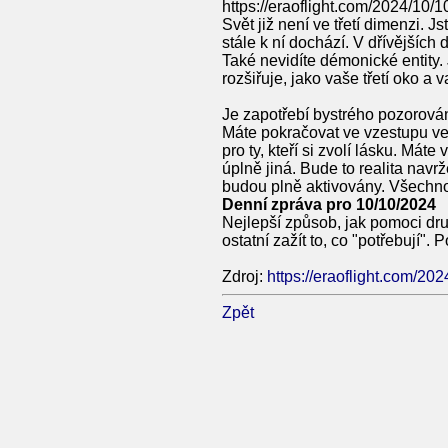
https://eraoflight.com/2024/10/1
Svět již není ve třetí dimenzi. J
stále k ní dochází. V dřívějších 
Také nevidíte démonické entity.
rozšiřuje, jako vaše třetí oko 
Je zapotřebí bystrého pozorován
Máte pokračovat ve vzestupu ve v
pro ty, kteří si zvolí lásku. M
úplně jiná. Bude to realita na
budou plně aktivovány. Všechno
Denní zpráva pro 10/10/2024
Nejlepší způsob, jak pomoci dru
ostatní zažít to, co "potřebují".
Zdroj:
https://eraoflight.com/2
Zpět