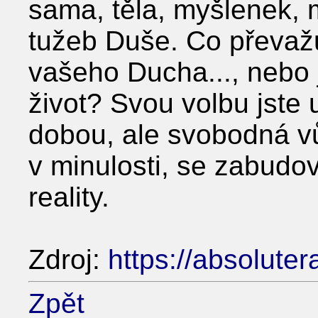
sama, těla, myšlenek, m
tužeb Duše. Co převažu
vašeho Ducha..., nebo 
život? Svou volbu jste u
dobou, ale svobodná vů
v minulosti, se zabudo
reality.
Zdroj:
https://absoluter
Zpět