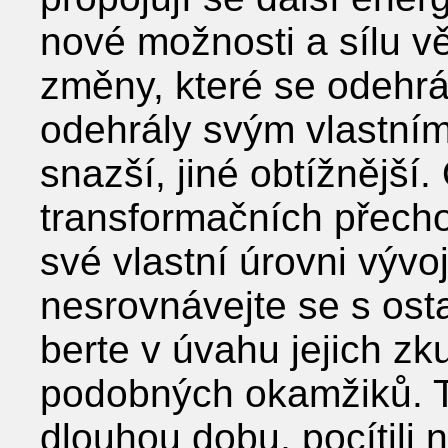
nové možnosti a sílu 
změny, které se odehrá
odehrály svým vlastní
snazší, jiné obtížnější.
transformačních přech
své vlastní úrovni výv
nesrovnávejte se s osta
berte v úvahu jejich zk
podobných okamžiků. Ti,
dlouhou dobu, pocítili n