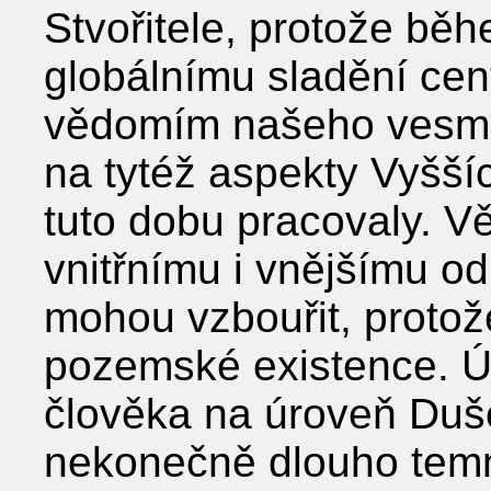
Stvořitele, protože bě
globálnímu sladění ce
vědomím našeho vesmír
na tytéž aspekty Vyššíc
tuto dobu pracovaly. Vět
vnitřnímu i vnějšímu o
mohou vzbouřit, protože
pozemské existence. Úk
člověka na úroveň Duše
nekonečně dlouho temn