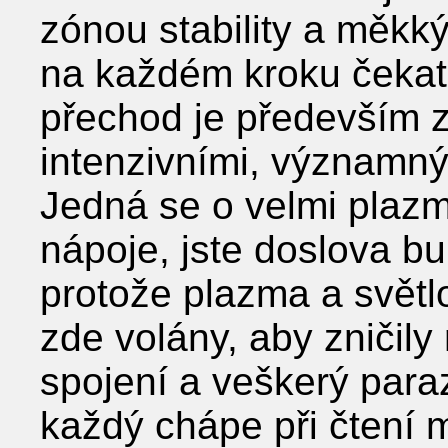
zónou stability a měkk
na každém kroku čekat 
přechod je především 
intenzivními, významný
Jedná se o velmi plazm
nápoje, jste doslova b
protože plazma a světl
zde volány, aby zniči
spojení a veškerý para
každý chápe při čtení 