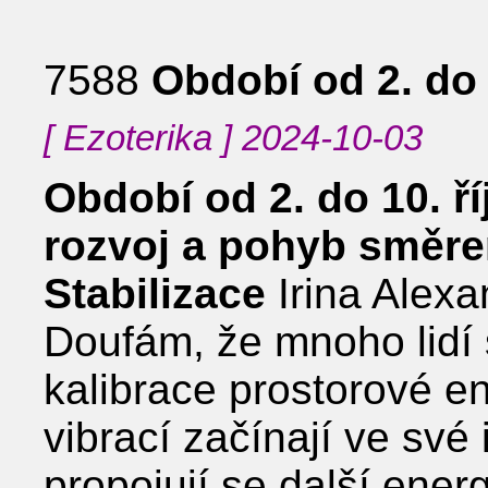
7588
Období od 2. do 
[ Ezoterika ] 2024-10-03
Období od 2. do 10. 
rozvoj a pohyb směre
Stabilizace
Irina Alex
Doufám, že mnoho lidí 
kalibrace prostorové e
vibrací začínají ve své 
propojují se další energ