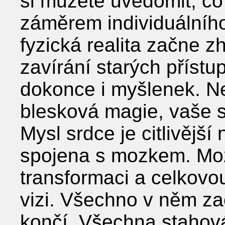
si můžete uvědomit, co
záměrem individuálního
fyzická realita začne z
zavírání starých přístu
dokonce i myšlenek. Ne
blesková magie, vaše s
Mysl srdce je citlivějš
spojena s mozkem. Moze
transformaci a celkov
vizi. Všechno v něm z
končí. Všechna stahová