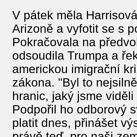
V pátek měla Harrisová 
Arizoně a vyfotit se s p
Pokračovala na předvol
odsoudila Trumpa a řek
americkou imigrační kri
zákona. "Byl to nejsiln
hranic, jaký jsme viděli
Podpořil ho odborový s
platit dnes, přinášet v
právě teď, pro naši zem