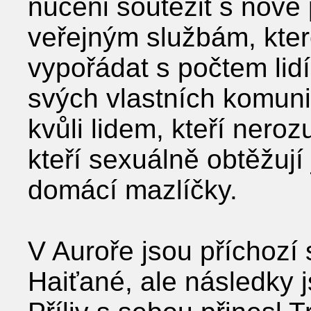
nuceni soutěžit s nově 
veřejným službám, kte
vypořádat s počtem lidí,
svých vlastních komuni
kvůli lidem, kteří neroz
kteří sexuálně obtěžují j
domácí mazlíčky.
V Auroře jsou příchozí
Haiťané, ale následky j