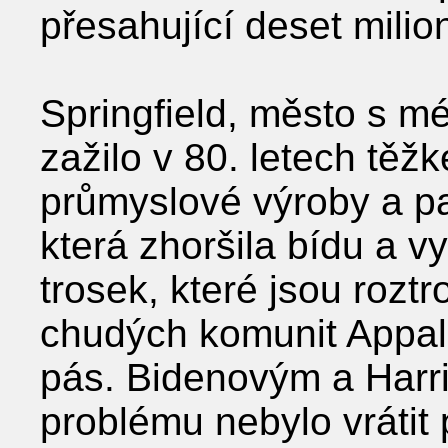
přesahující deset milio
Springfield, město s m
zažilo v 80. letech tě
průmyslové výroby a pa
která zhoršila bídu a v
trosek, které jsou rozt
chudých komunit Appal
pás. Bidenovým a Harr
problému nebylo vrátit 