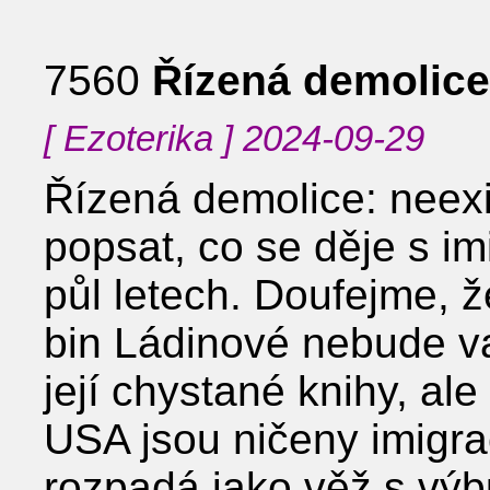
7560
Řízená demolice
[ Ezoterika ] 2024-09-29
Řízená demolice: neexis
popsat, co se děje s im
půl letech. Doufejme, ž
bin Ládinové nebude va
její chystané knihy, al
USA jsou ničeny imigra
rozpadá jako věž s výb