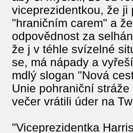
viceprezidentkou, že ji
"hraničním carem" a ž
odpovědnost za selhání
že j v téhle svízelné s
se, má nápady a vyřeší
mdlý slogan "Nová ces
Unie pohraniční stráže
večer vrátili úder na Twi
"Viceprezidentka Harri