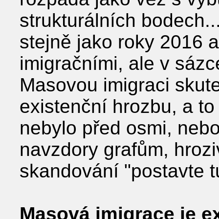
strukturálních bodech... 
stejně jako roky 2016 
imigračními, ale v sáz
Masovou imigraci skute
existenční hrozbu, a t
nebylo před osmi, nebo
navzdory grafům, hroz
skandování "postavte t
Masová imigrace je e