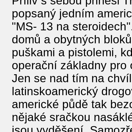
Příliv s sebou přinesl 
popsaný jedním americ
"MS- 13 na steroidech"
domů a obytných bloků
puškami a pistolemi, kd
operační základny pro 
Jen se nad tím na chvíl
latinskoamerický drogo
americké půdě tak bezo
nějaké sračkou nasáklé
jsou vyděšení. Samozře