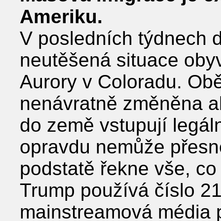
Ameriku.
V posledních týdnech 
neutěšená situace obyv
Aurory v Coloradu. Obě
nenávratně změněna abs
do země vstupují legál
opravdu nemůže přesně 
podstatě řekne vše, co
Trump používá číslo 21
mainstreamová média p