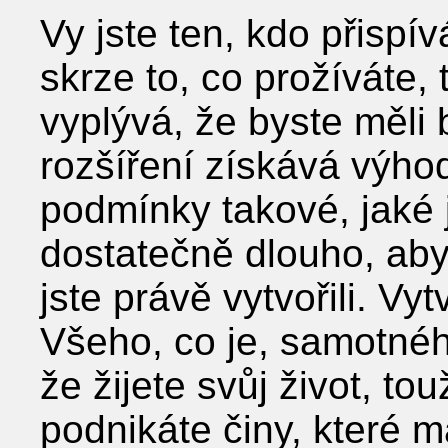
Vy jste ten, kdo přispí
skrze to, co prožíváte,
vyplývá, že byste měli 
rozšíření získává výhod
podmínky takové, jaké 
dostatečně dlouho, abys
jste právě vytvořili. Vy
Všeho, co je, samotné
že žijete svůj život, to
podnikáte činy, které 