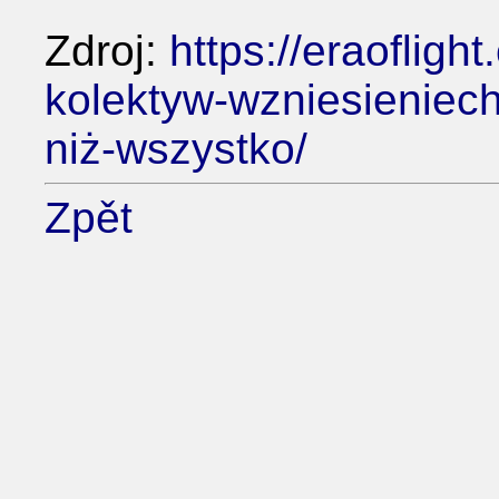
Zdroj:
https://eraoflig
kolektyw-wzniesieniech
niż-wszystko/
Zpět