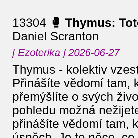
13304
🥊 Thymus: Tot
Daniel Scranton
[ Ezoterika ] 2026-06-27
Thymus - kolektiv vzes
Přinášíte vědomí tam, 
přemýšlíte o svých živ
pohledu možná nežijete
přinášíte vědomí tam, k
úspěch. Je to něco, co 