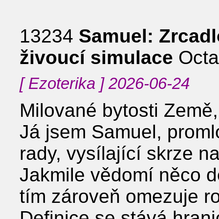
13234
Samuel: Zrcadlo
živoucí simulace
Octav
[ Ezoterika ] 2026-06-24
Milované bytosti Země,
Já jsem Samuel, promlo
rady, vysílající skrze 
Jakmile vědomí něco de
tím zároveň omezuje r
Definice se stává hran