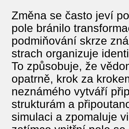
Změna se často jeví pom
pole bránilo transformac
podmiňování skrze známé
strach organizuje ident
To způsobuje, že vědo
opatrně, krok za kroke
neznámého vytváří při
strukturám a připoutano
simulaci a zpomaluje vi