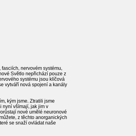
, fasciích, nervovém systému,
ové Světlo nepřichází pouze z
nervového systému jsou klíčová
e vytváří nová spojení a kanály
m, kým jsme. Ztratili jsme
nyní všímají, jak jim v
prorůstají nové umělé neuronové
o můžete, z těchto anorganických
teré se snaží ovládat naše