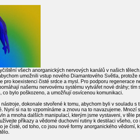
vyčištění všech anorganických nervových kanálů v našich tělech
abychom umožnili vstup nového Diamantového Světla, protože n
e pro koexistenci čisté srdce a mysl. Pro podporu regenerace 
e pomáhají našemu nervovému systému vytvářet nové dráhy; tím s
to, co bylo poškozeno, a umožňují osvícenou komunikaci.
nástroje, dokonale stvořené k tomu, abychom byli v souladu s tí
. Nyní si na to vzpomínáme a znovu na to navazujeme. Mnozí si 
ln a mnoha dalších manipulací, kterým jsme vystaveni, v těle 
oužívejte příkazy a vědomé duchovní rutiny k destilaci všeho, c
 je čisté, od toho, co jsou nové formy anorganického vědomí, k
tělo.