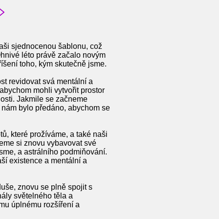
 naši sjednocenou šablonu, což
Ohnivé léto právě začalo novým
říšení toho, kým skutečně jsme.
st revidovat svá mentální a
abychom mohli vytvořit prostor
losti. Jakmile se začneme
co nám bylo předáno, abychom se
, které prožíváme, a také naši
čneme si znovu vybavovat své
sme, a astrálního podmiňování.
ší existence a mentální a
uše, znovu se plně spojit s
ály světelného těla a
ímu úplnému rozšíření a