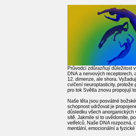
Průvodci zdůrazňují důležitost 
DNA a nervových receptorech, 
12. dimenze, ale shora. Vyžaduj
cvičení neuroplasticity, protož
pro tok Světla znovu propojují 
Naše těla jsou posvátné božské 
schopnost udržovat je propojené
důsledku všech anorganických v
sítě. Jakmile si to uvědomíte, p
vetřelců. Naše DNA rozpozná, co
mentální, emocionální a fyzické 