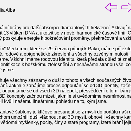
ia Alba
nální brány pro další absorpci diamantových frekvencí. Aktivují
 13 vláken DNA a ukotvit se v nové, harmonické časové linii. 
terý poskytuje energie k pokračování proměny, překračování a vzk
m“ Merkurem, které se 29. června připojí k Raku, máme příležito
é, rodové a epigenetické zkreslení a všechny ozvěny minulosti, 
jeme. Všichni máme rodovou identitu, která předala důležité zna
identifikace k božskému ztělesnění a necháváme stranou vše, 
ě jsme.
je všechny záznamy o duši z tohoto a všech současných životů
lání. Jakmile zahájíme proces odpoutání se od 3D identity, za
, odpoutáme se od všech 3D nálepek, přesvědčení o tom, kým j
 3D koncepty začnou mizet, jakmile si uvědomíme nesmírnost na
li kvůli našemu lineárnímu pohledu na to, kým jsme.
antové šablony je klíčové přesunout se z mysli do portálu naší d
om umožnili duši vládnout nad 3D myslí, obnovili všechny kan
vědomé myšlenky, pocity, činy a staré programy, které brání jej