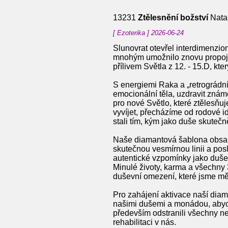
13231
Ztělesnění božství
Natal
[ Ezoterika ] 2026-06-24
Slunovrat otevřel interdimenzio
mnohým umožnilo znovu propojit
přílivem Světla z 12. - 15.D, k
S energiemi Raka a „retrográdní
emocionální těla, uzdravit znám
pro nové Světlo, které ztělesňu
vyvíjet, přecházíme od rodové 
stali tím, kým jako duše skutečn
Naše diamantová šablona obsahu
skutečnou vesmírnou linii a pos
autentické vzpomínky jako duše
Minulé životy, karma a všechny
duševní omezení, které jsme mě
Pro zahájení aktivace naší diam
našimi dušemi a monádou, abych
především odstranili všechny ne
rehabilitaci v nás.