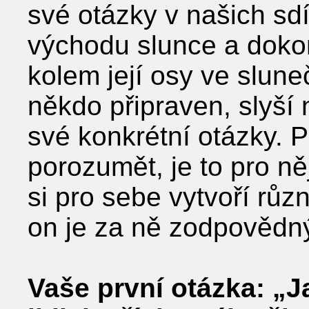
své otázky v našich sd
východu slunce a dokon
kolem její osy ve slune
někdo připraven, slyší
své konkrétní otázky. 
porozumět, je to pro n
si pro sebe vytvoří rů
on je za ně zodpovědn
Vaše první otázka: „J