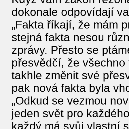
dokonale odpovídají v
„Fakta říkají, že mám p
stejná fakta nesou růz
zprávy. Přesto se ptám
přesvědčí, že všechno 
takhle změnit své přes
pak nová fakta byla vh
„Odkud se vezmou nová 
jeden svět pro každéh
každý má svůj vlastní s