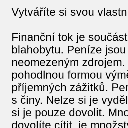
Vytváříte si svou vlastní
Finanční tok je součás
blahobytu. Peníze jsou 
neomezeným zdrojem. 
pohodlnou formou výmě
příjemných zážitků. Pe
s činy. Nelze si je vydě
si je pouze dovolit. Mno
dovolíte cítit, je množs