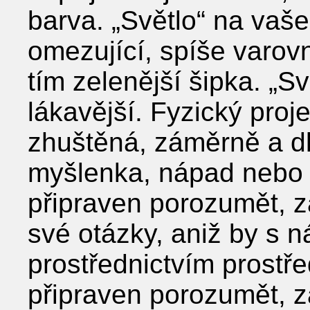
barva. „Světlo“ na vaš
omezující, spíše varovn
tím zelenější šipka. „Sv
lákavější. Fyzický proj
zhuštěná, záměrně a d
myšlenka, nápad nebo 
připraven porozumět, 
své otázky, aniž by s 
prostřednictvím prostř
připraven porozumět, 