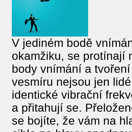
V jediném bodě vnímán
okamžiku, se protínají 
body vnímání a tvořen
vesmíru nejsou jen lid
identické vibrační frekv
a přitahují se. Přelož
se bojíte, že vám na h