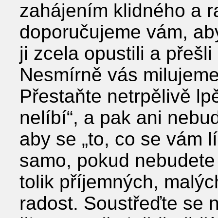
zahájením klidného a r
doporučujeme vám, aby
ji zcela opustili a přeš
Nesmírně vás milujeme
Přestaňte netrpělivě lp
nelíbí“, a pak ani neb
aby se „to, co se vám lí
samo, pokud nebudete 
tolik příjemných, malýc
radost. Soustřeďte se 