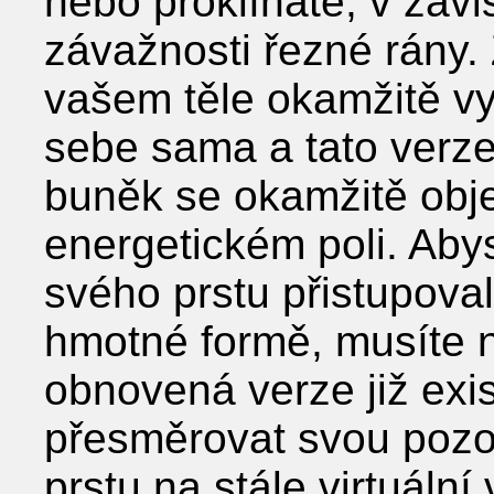
nebo proklínáte, v závi
závažnosti řezné rány.
vašem těle okamžitě vy
sebe sama a tato verz
buněk se okamžitě obj
energetickém poli. Aby
svého prstu přistupovali
hmotné formě, musíte n
obnovená verze již exis
přesměrovat svou pozor
prstu na stále virtuáln