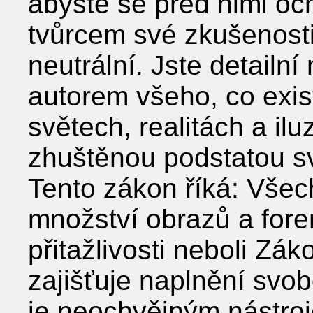
abyste se před nimi och
tvůrcem své zkušenosti 
neutrální. Jste detailní
autorem všeho, co exis
světech, realitách a il
zhuštěnou podstatou sv
Tento zákon říká: Všec
množství obrazů a for
přitažlivosti neboli Z
zajišťuje naplnění svo
je neochvějným nástroj