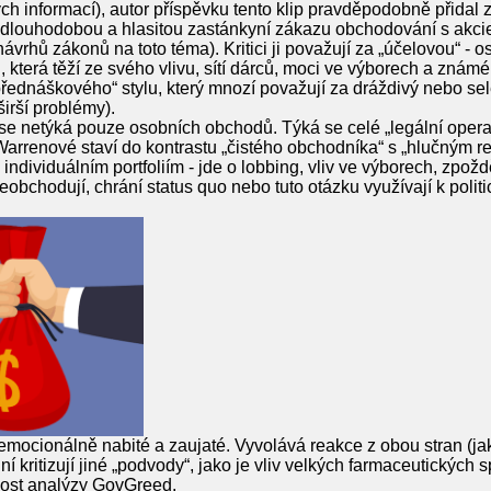
h informací), autor příspěvku tento klip pravděpodobně přidal 
je dlouhodobou a hlasitou zastánkyní zákazu obchodování s akci
vrhů zákonů na toto téma). Kritici ji považují za „účelovou“ - os
 která těží ze svého vlivu, sítí dárců, moci ve výborech a zná
řednáškového“ stylu, který mnozí považují za dráždivý nebo sele
irší problémy).
k se netýká pouze osobních obchodů. Týká se celé „legální oper
Warrenové staví do kontrastu „čistého obchodníka“ s „hlučným r
individuálním portfoliím - jde o lobbing, vliv ve výborech, zpožd
u neobchodují, chrání status quo nebo tuto otázku využívají k poli
emocionálně nabité a zaujaté. Vyvolává reakce z obou stran (ja
iní kritizují jiné „podvody“, jako je vliv velkých farmaceutických
lnost analýzy GovGreed.