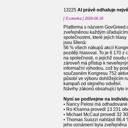
13225
AI právě odhaluje nejv
[ Ezoterika ] 2026-06-18
Platforma s názvem GovGreed.co
zveřejněnou každým úřadujícím p
společnostmi, které jejich hlasy
jsou šílená:
56 % všech nákupů akcií Kongres
později hlasoval. To je 6 170
na společnosti, o jejichž osudu
zároveň má přístup k neveřejný
informační výhodou, což by posl
současném Kongresu 752 aktivních
působí ve výboru dohlížejícím n
kampaň od stejného odvětví.
Návrhy zákonů obsahující tyto i
Nyní se podívejme na individu
• Nancy Pelosi má odhadované č
• Ro Khanna provedl 13 231 obc
• Michael McCaul provedl 32 30
• Thomas Suozzi nahlásil 86,4 
jeho oznámení byla zveřejněna