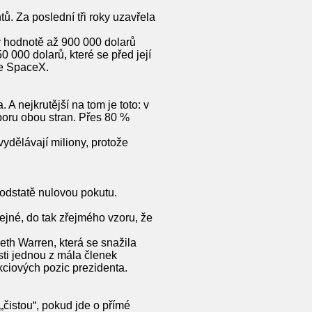
ů. Za poslední tři roky uzavřela
v hodnotě až 900 000 dolarů
 000 dolarů, které se před její
ie SpaceX.
 nejkrutější na tom je toto: v
oru obou stran. Přes 80 %
 vydělávají miliony, protože
podstatě nulovou pokutu.
řejné, do tak zřejmého vzoru, že
th Warren, která se snažila
sti jednou z mála členek
kciových pozic prezidenta.
čistou“, pokud jde o přímé