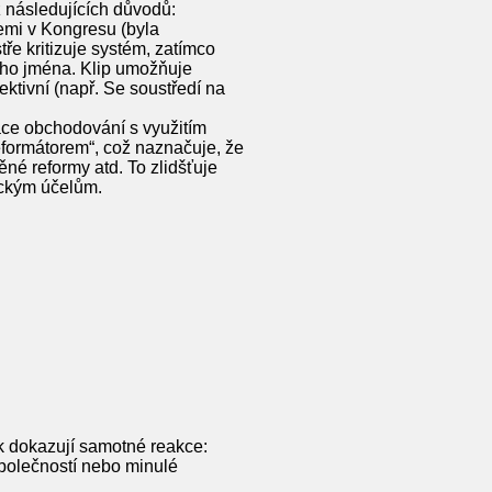
z následujících důvodů:
emi v Kongresu (byla
tře kritizuje systém, zatímco
mého jména. Klip umožňuje
ktivní (např. Se soustředí na
ace obchodování s využitím
eformátorem“, což naznačuje, že
ěné reformy atd. To zlidšťuje
tickým účelům.
k dokazují samotné reakce:
 společností nebo minulé