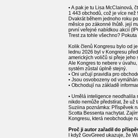
• A pak je tu Lisa McClainová, 
1 443 obchodů, což je více než 
Dvakrát během jednoho roku por
měsíce po zákonné lhůtě. její m
první veřejné nabídkou akcií (I
Trest za tohle všechno? Pokuta 
Kolik členů Kongresu bylo od je
lednu 2026 byl v Kongresu před
amerických voličů si přeje jeho 
Ale Kongres to nebere v úvahu, pr
systém zůstal úplně stejný.
• Oni určují pravidla pro obch
• Jsou osvobozeny od vymáhání
• Obchodují na základě informac
• Umělá inteligence neodhalila n
nikdo nemůže předstírat, že už 
Suziina poznámka: Příspěvek na
Scotta Bessenta nachytat. Zajím
Kongresu, která neobchoduje na 
Proč ji autor zařadil do příspě
I když GovGreed ukazuje, že War