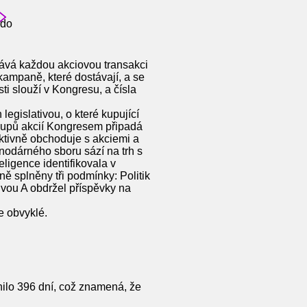
rdo
nává každou akciovou transakci
kampaně, které dostávají, a se
ti slouží v Kongresu, a čísla
egislativou, o které kupující
kupů akcií Kongresem připadá
aktivně obchoduje s akciemi a
nodárného sboru sází na trh s
ligence identifikovala v
ně splněny tři podmínky: Politik
ivou A obdržel příspěvky na
e obvyklé.
ilo 396 dní, což znamená, že