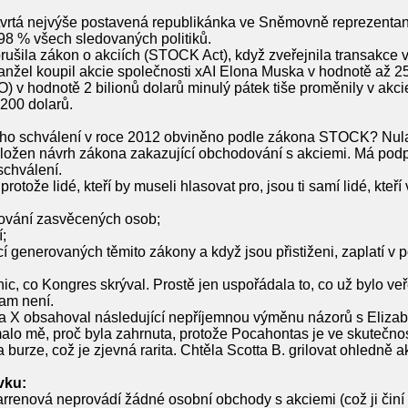
čtvrtá nejvýše postavená republikánka ve Sněmovně reprezentant
98 % všech sledovaných politiků.
ušila zákon o akciích (STOCK Act), když zveřejnila transakce 
anžel koupil akcie společnosti xAI Elona Muska v hodnotě až 250
PO) v hodnotě 2 bilionů dolarů minulý pátek tiše proměnily v akc
200 dolarů.
ho schválení v roce 2012 obviněno podle zákona STOCK? Nula. A
ložen návrh zákona zakazující obchodování s akciemi. Má podp
schválení.
otože lidé, kteří by museli hlasovat pro, jsou ti samí lidé, kteří
odování zasvěcených osob;
;
í generovaných těmito zákony a když jsou přistiženi, zaplatí v 
ic, co Kongres skrýval. Prostě jen uspořádala to, co už bylo ve
tam není.
 X obsahoval následující nepříjemnou výměnu názorů s Elizabe
alo mě, proč byla zahrnuta, protože Pocahontas je ve skutečno
burze, což je zjevná rarita. Chtěla Scotta B. grilovat ohledně a
vku:
renová neprovádí žádné osobní obchody s akciemi (což ji činí „