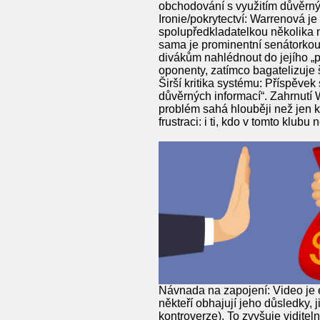
obchodování s využitím důvěrnýc
Ironie/pokrytectví: Warrenová 
spolupředkladatelkou několika ná
sama je prominentní senátorkou,
divákům nahlédnout do jejího „p
oponenty, zatímco bagatelizuje š
Širší kritika systému: Příspěve
důvěrných informací“. Zahrnutí 
problém sahá hlouběji než jen k 
frustraci: i ti, kdo v tomto klub
Návnada na zapojení: Video je 
někteří obhajují jeho důsledky, j
kontroverze). To zvyšuje vidite