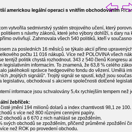
ětší americkou legální operaci s vnitřím obchodováním
Rica
m vytvořila sedmivrstvý systém strojového učení, který porov
olitikem s návrhy zákonů, které jeho výbory dohlíží, s dary na 
 přímo ovlivňují. Zahrnovala všech 540 politiků, kteří v současnos
em za posledních 16 měsíců se týkalo akcií přímo upravených l
 z celkového počtu 11 016 nákupů. Více než POLOVINA všech ná
 se tentýž politik chystá rozhodnout. 343 z 540 členů Kongresu 
m legislativním informacím. To znamená, že 63,8 % celého záko
alo jakéhokoli správce hedgeového fondu do vězení. Umělá inte
 „trojitých signálů“. Trojitý signál se spustí, když jsou součas
a legislativu, obchodoval s akciemi společnosti dotčené legislat
nterní informace jsou schvalovány 5,4x rychlejším tempem než j
ální žebříček:
isté jmění 194 milionů dolarů a index chamtivosti 98,1 ze 100.
hodů s více než 800 různými cennými papíry.
2 obchodů a 6 670 z nich nahlásil se zpožděním.
% svých obchodů se zpožděním, přičemž průměrné zpoždění čin
 více než ROK po provedení obchodu.