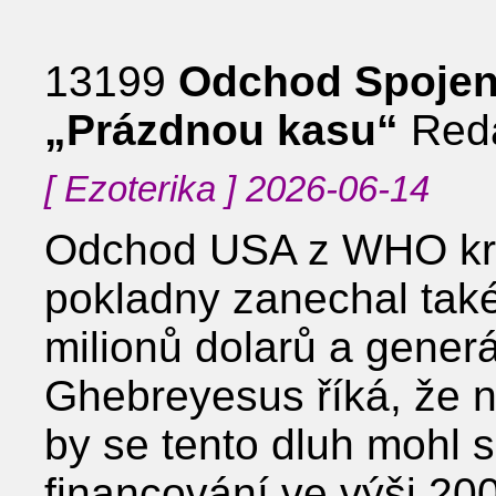
13199
Odchod Spojen
„Prázdnou kasu“
Reda
[ Ezoterika ] 2026-06-14
Odchod USA z WHO kro
pokladny zanechal tak
milionů dolarů a gener
Ghebreyesus říká, že 
by se tento dluh mohl s
financování ve výši 20