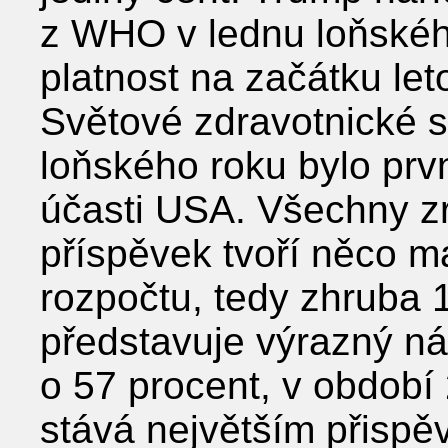
z WHO v lednu loňského
platnost na začátku let
Světové zdravotnické 
loňského roku bylo prv
účasti USA. Všechny zra
příspěvek tvoří něco m
rozpočtu, tedy zhruba 
představuje výrazný nár
o 57 procent, v období
stává největším přisp