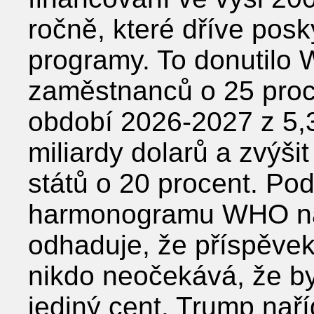
ročně, které dříve posk
programy. To donutilo 
zaměstnanců o 25 proce
období 2026-2027 z 5,3
miliardy dolarů a zvýši
států o 20 procent. Po
harmonogramu WHO na
odhaduje, že příspěvek
nikdo neočekává, že by
jediný cent. Trump nař