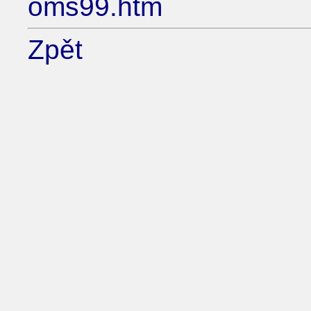
oms99.htm
Zpět